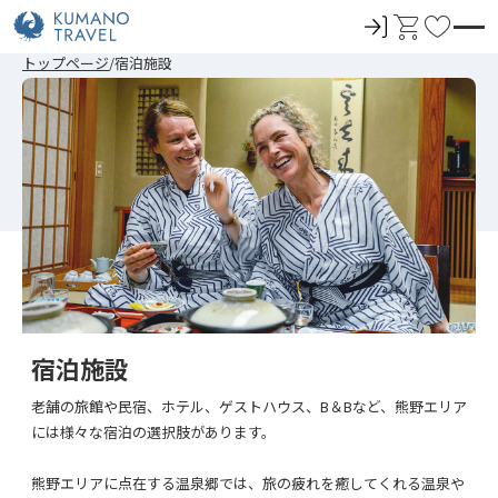
ロ
カ
お
グ
ー
気
トップページ
宿泊施設
イ
ト
に
ン
入
り
宿泊施設
老舗の旅館や民宿、ホテル、ゲストハウス、B＆Bなど、熊野エリア
には様々な宿泊の選択肢があります。
熊野エリアに点在する温泉郷では、旅の疲れを癒してくれる温泉や