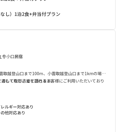
なし）1泊2食+弁当付プラン
小口
民宿
ミ
大雲取越登山口まで100ｍ、小雲取越登山口まで1kmの場所
を通して熊野古道を訪れるお客様にご利用いただいており
ておもてなしさせて頂きます。
きたような感覚になってもらえればと思って経営していま
の予約をお受けすることはできませんが、何よりもお客様
アレルギー対応あり
。
その他対応あり
名様まで）限定でのご予約とさせていただいております。