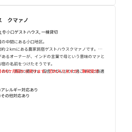
関する知識も豊富なので、頼りになる存在です。
熊野古道は小雲取越ルートと大雲取越ルートで構成されて
ス クマァノ
間地点に位置し、熊野古道を歩きの重要なポイントです。
小口
ゲストハウス, 一棟貸切
野川川舟下り乗り場にも近く、周辺観光にもご利用いただ
ミ
越の中間にある小口地区。
流約２kmにある農家民宿ゲストハウスクマァノです。
があるオーナーが、インドの言葉で母という意味のマァと
お宿の名前をつけたそうです。
ており、清流に癒され、田舎でのんびりと過ごすのに最適
日の6ケ月前から承ります。恐れ入りますが、事前受付は
希望日の6ケ月前以降にお申込みいただきますようお願い
あり、夏は特に涼しさを体感できます。
アレルギー対応あり
農薬野菜を中心とした家庭的な内容です。
その他対応あり
て、また田舎暮らしを満喫したい方に是非おすすめです。
お友達同士で気兼ねなくお過ごしいただけます。
限らせて頂きます。