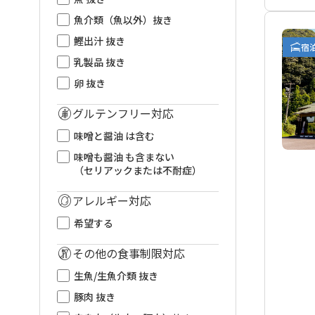
魚介類（魚以外）抜き
鰹出汁 抜き
宿
乳製品 抜き
卵 抜き
グルテンフリー対応
味噌と醤油 は含む
味噌も醤油 も含まない
（セリアックまたは不耐症）
アレルギー対応
希望する
その他の食事制限対応
生魚/生魚介類 抜き
豚肉 抜き