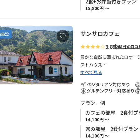
※連泊はお受けしておりませ
2食+お弁当付きプラン
※児童・幼児・乳児のご宿泊
15,800円 ～
サンサロカフェ
お
泊施設
気
3.89
268 件の口コ
に
入
豊かな自然に囲まれたロケー
り
ストハウス
に
すべて見る
小口からバスで約15分、バス
追
カフェに1室と隣接するゲスト
ベジタリアン対応あり
加
お風呂は歩いて約5分の「さ
グルテンフリー対応あり
浴利用券をお渡しします。
プラン一例
オーナーはヨガや音楽、癒し
カフェの部屋 2食付プ
主です。
14,100円 ～
素材や無添加にこだわった手
家の部屋 2食付プラン
ン料理もリクエスト可能です
14,100円 ～