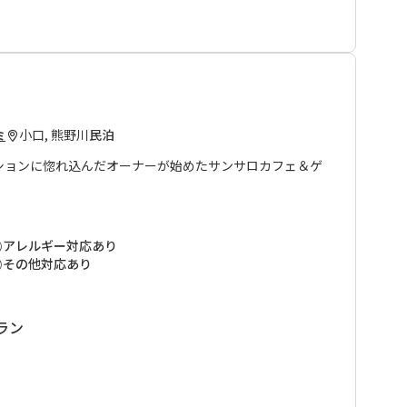
ん。
はご遠慮いただいております。
小口, 熊野川
民泊
ミ
ションに惚れ込んだオーナーが始めたサンサロカフェ＆ゲ
停からはすぐの場所にあります。
ハウスに2室の客室があります。
アレルギー対応あり
つき温泉」をご利用ください。チェックインの際に無料入
その他対応あり
に精通しており、熊野の地の力を感じるエネルギーの持ち
ラン
作りの食事は評判で、肉や魚を使わない意識の高いビーガ
。