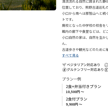
に
清流流れる自然に囲まれた静
追
位置しており、熊野古道巡礼
加
小口から南へは那智山へと続
トです。
廃校となった中学校の校舎を
館内の廊下や食堂などは、ど
小口自然の家は、自然を生か
ん、
古道歩きや観光などのために
すべて見る
ベジタリアン対応あり
グルテンフリー対応あり
プラン一例
2食+弁当付きプラン
10,500円 ～
2食付プラン
9,900円 ～