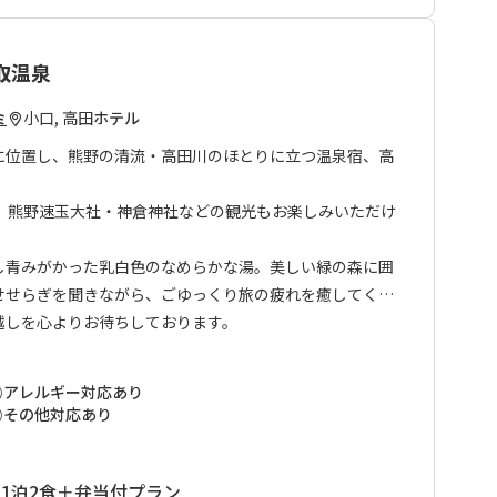
取温泉
小口, 高田
ホテル
ミ
に位置し、熊野の清流・高田川のほとりに立つ温泉宿、高
分。熊野速玉大社・神倉神社などの観光もお楽しみいただけ
し青みがかった乳白色のなめらかな湯。美しい緑の森に囲
せせらぎを聞きながら、ごゆっくり旅の疲れを癒してくだ
越しを心よりお待ちしております。
アレルギー対応あり
その他対応あり
1泊2食＋弁当付プラン