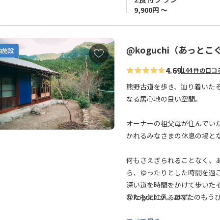
9,900円 ～
@koguchi（あっとこ
お
泊施設
気
4.69
144 件の口コ
に
入
熊野古道を歩き、辿り着いた
り
なる居心地の良い空間。
に
追
オーナーの祖父母が住んでい
加
かれるみなさまの休息の場と
何もさえぎられることなく、
ら、ゆったりとした時間を過ご
深い道を時間をかけて歩いた
なたも気に入るはず。
＠koguchiが、あなたの