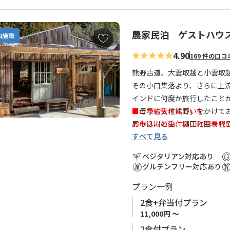
熊野の土地や熊野古道歩きに
本宮から那智山へとつながる
農家民泊 ゲストハウ
お
泊施設
おり、小口はちょうどその中
気
4.90
熊野古道歩きはもちろん、熊
169 件の口コ
に
けます。
入
熊野古道、大雲取越と小雲取
り
その小口集落より、さらに上
に
インドに何度か旅行したこと
追
「母なる大地熊野」をかけて
■ご予約受付について
加
周りは川と山、棚田に囲まれ
お申込みの受付はご利用希望
すべて見る
です。
いたしかねますので、ご利用
客室の川側に面したテラスが
申し上げます。
ベジタリアン対応あり
お食事は自家農園で採れた無
グルテンフリー対応あり
熊野古道ウォークの拠点とし
プラン一例
１組限定なので、ご家族で、
2食+弁当付プラン
当館は2名様からのご利用に
11,000円 ～
2食付プラン