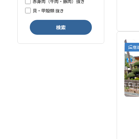
赤身肉（牛肉・豚肉）抜き
貝・甲殻類 抜き
検索
宿