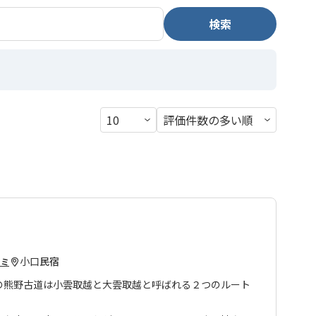
検索
小口
民宿
コミ
の熊野古道は小雲取越と大雲取越と呼ばれる２つのルート