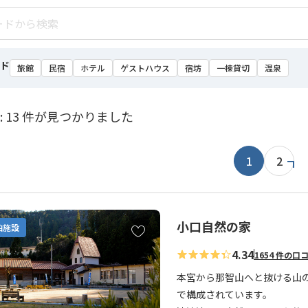
ド
旅館
民宿
ホテル
ゲストハウス
宿坊
一棟貸切
温泉
: 13 件が見つかりました
1
2
小口自然の家
お
泊施設
気
4.34
1654 件の口
に
入
本宮から那智山へと抜ける山
り
で構成されています。