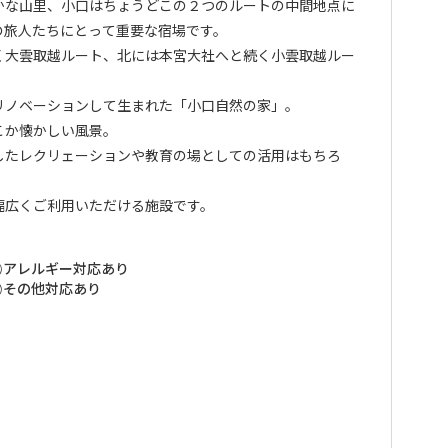
かな山里、小口はちょうどこの２つのルートの中間地点に
の旅人たちにとって重要な宿場です。
く大雲取越ルート、北には本宮大社へと続く小雲取越ルー
リノベーションして生まれた「小口自然の家」。
こか懐かしい風景。
したレクリェーションや教育の場としての活用はもちろ
幅広くご利用いただける施設です。
アレルギー対応あり
その他対応あり