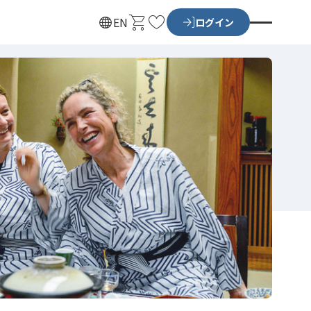
カ
お
EN
ログイン
ー
気
ト
に
入
り