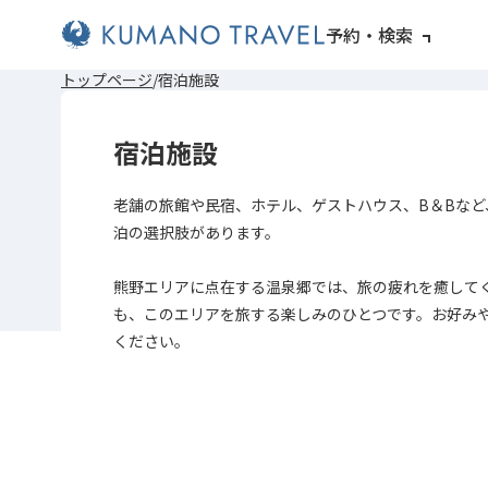
予約・検索
前
ペ
次
前
ペ
次
トップページ
宿泊施設
の
ー
の
の
ー
の
ペ
ジ
ペ
ペ
ジ
ペ
ー
目
ー
ー
目
ー
宿泊施設
ジ
へ
ジ
ジ
へ
ジ
へ
へ
へ
へ
老舗の旅館や民宿、ホテル、ゲストハウス、B＆Bなど
泊の選択肢があります。
熊野エリアに点在する温泉郷では、旅の疲れを癒して
も、このエリアを旅する楽しみのひとつです。お好み
ください。