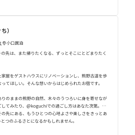
ぐち）
小口
民泊
ミ
その先は、また帰りたくなる、ずっとそこにとどまりたく
た家屋をゲストハウスにリノベーションし、熊野古道を歩
なってほしい。そんな想いからはじめられたお宿です。
ありのままの熊野の自然、木々のうつろいに身を寄せなが
してみたり、@koguchiでの過ごし方はあなた次第。山
その先にある、もうひとつの心地よさや楽しさをきっとあ
もうひとつのふるさとになるかもしれません。