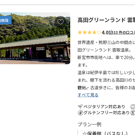
高田グリーンランド 雲
お
泊施設
気
4.01
513 件の口コ
に
入
世界遺産・熊野三山の中間点
り
田グリーンランド 雲取温泉。
に
新宮市市街地へは、車で20
追
ます。
加
温泉は紀伊半島では珍しい少
まれ、眼下を流れる高田川の
さい。
観光・古道歩きに、皆様のお
すべて見る
ベジタリアン対応あり
グルテンフリー対応あり
プラン一例
☆保養館（バスなし） 