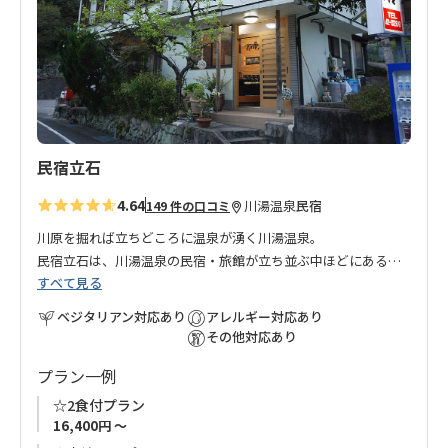
に
追
加
民宿立石
4.64
川湯温泉
民宿
149 件の口コミ
川原を掘れば立ちどころに温泉が湧く川湯温泉。
民宿立石は、川湯温泉の民宿・旅館が立ち並ぶ中ほどにある家
すべて見る
庭的なお宿です。
館内のお風呂はもちろん温泉ですが、隣にある公衆浴場もご利
ベジタリアン対応あり
アレルギー対応あり
用いただけます。お食事は地元で採れた天然鮎など、季節の食
その他対応あり
材・天然の食材を用いた宿自慢の和食会席で心をこめておもて
プラン一例
なしいたします。
熊野古道歩きや鮎釣り・レジャーでご利用ください。
☆2食付プラン
16,400円 ～