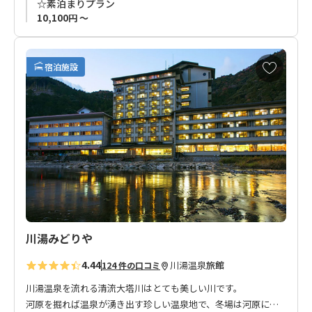
☆素泊まりプラン
10,100円 ～
お
宿泊施設
気
に
入
り
に
追
加
川湯みどりや
4.44
川湯温泉
旅館
124 件の口コミ
川湯温泉を流れる清流大塔川はとても美しい川です。
河原を掘れば温泉が湧き出す珍しい温泉地で、冬場は河原に作