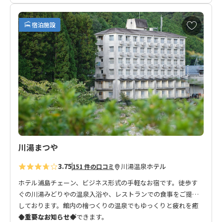
お
宿泊施設
気
に
入
り
に
追
加
川湯まつや
3.75
川湯温泉
ホテル
151 件の口コミ
ホテル浦島チェーン、ビジネス形式の手軽なお宿です。徒歩す
ぐの川湯みどりやの温泉入浴や、レストランでの食事をご提供
しております。館内の檜つくりの温泉でもゆっくりと疲れを癒
していただくことができます。
◆重要なお知らせ◆