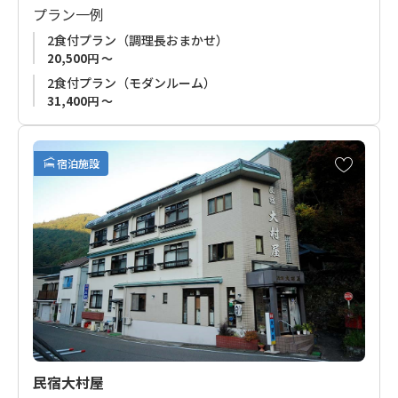
プラン一例
仙人風呂は荒天・増水時、御利用頂けない場合がございます）
2食付プラン（調理長おまかせ）
20,500円 ～
2食付プラン（モダンルーム）
31,400円 ～
お
宿泊施設
気
に
入
り
に
追
加
民宿大村屋