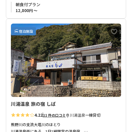
つ。
朝食付プラン
一晩中利用可能ですので、お好きなときに何度でもお入り下さ
12,800円 ～
い。
また、冬季の仙人風呂は目の前です。
お
宿泊施設
お食事は、排気ガスをうけない場所で長年栽培しているお茶な
気
ど、手作りの製品をお出ししています。
に
入
野菜も地元の顔見知り農家から仕入れるなど、こだわりをもっ
り
てお客様をお迎えしております。
に
追
■お食事制限対応をご希望のお客様へ
加
「
2食付プラン（夕食和牛ハンバーグ）」は夕食にお肉の提供が
メインとなることからお食事制限のご希望をお受けできませ
ん。
「
朝食付プラン」のみお食事制限のお申し込みが可能です。
川湯温泉 旅の宿 しば
4.22
川湯温泉
一棟貸切
11 件の口コミ
熊野川の支流大塔川のほとり
川湯温泉街にある、1日1組限定の温泉宿。