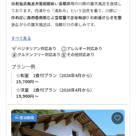
った仙人風呂が大変賑わいます。
目前を流れる大塔川には、当館専用の川原の露天風呂を造成し
ております。内湯から「湯あみ」という浴衣を着て、川原に降
りれば、自然の風感じ、空に輝く星を眺め、川のせせらぎを聞
ほのかに木の香がただよう客室で、のんびりとお過ごしくださ
きながらの露天風呂は、当館だけの楽しみです。
い。
すべて見る
ベジタリアン対応あり
アレルギー対応あり
グルテンフリー対応あり
その他対応あり
プラン一例
☆和室 2食付プラン（2026年4月から）
15,700円 ～
☆洋室 2食付プラン（2026年4月から）
19,900円 ～
お
宿泊施設
気
に
入