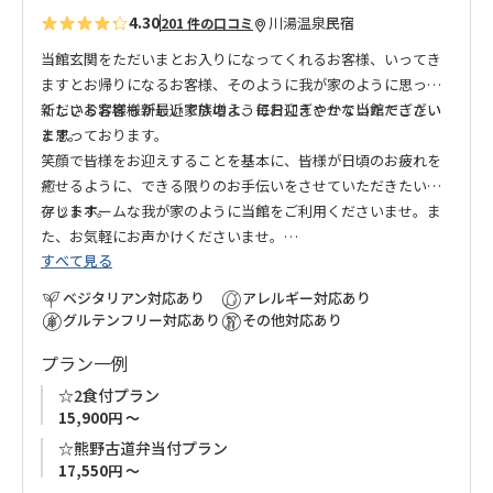
4.30
川湯温泉
民宿
201 件の口コミ
当館玄関をただいまとお入りになってくれるお客様、いってき
ますとお帰りになるお客様、そのように我が家のように思って
くださるお客様が最近では増え、毎日にぎやかな当館でござい
新しいお客様も新しい家族のようにお迎えさせていただきたい
ます。
と思っております。
笑顔で皆様をお迎えすることを基本に、皆様が日頃のお疲れを
癒せるように、できる限りのお手伝いをさせていただきたいと
存じます。
アットホームな我が家のように当館をご利用くださいませ。ま
た、お気軽にお声かけくださいませ。
すべて見る
【ご注意
】
ベジタリアン対応あり
アレルギー対応あり
本館（１号館）ロビー及び、別館（２号館）には常駐の猫と犬
グルテンフリー対応あり
その他対応あり
がおります。
プラン一例
猫・犬アレルギーの方は、ご利用をご遠慮ください。
ご理解をいただきました上でのご予約をお願いいたします。
☆2食付プラン
15,900円 ～
☆熊野古道弁当付プラン
17,550円 ～