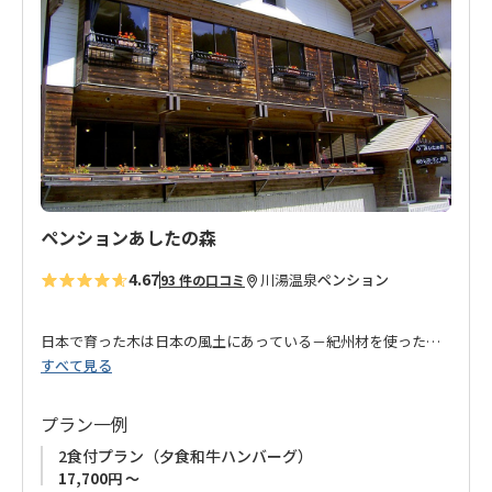
り
に
追
加
ペンションあしたの森
4.67
川湯温泉
ペンション
93 件の口コミ
日本で育った木は日本の風土にあっている－紀州材を使ったオ
すべて見る
ーナーこだわりのペンション。
館内は木の手触り、肌触りを感じていただきたいとの思いがつ
まっています。
プラン一例
2食付プラン（夕食和牛ハンバーグ）
内風呂の温泉は源泉かけ流しで、貸し切り形式の家族風呂が２
17,700円 ～