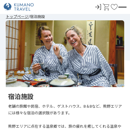
ロ
カ
お
グ
ー
気
前
次
前
次
トップページ
宿泊施設
イ
ト
に
の
の
の
の
ペ
ペ
ペ
ペ
ン
入
ー
ー
ー
ー
ジ
ジ
ジ
ジ
り
へ
へ
へ
へ
宿泊施設
老舗の旅館や民宿、ホテル、ゲストハウス、B＆Bなど、熊野エリア
には様々な宿泊の選択肢があります。
熊野エリアに点在する温泉郷では、旅の疲れを癒してくれる温泉や