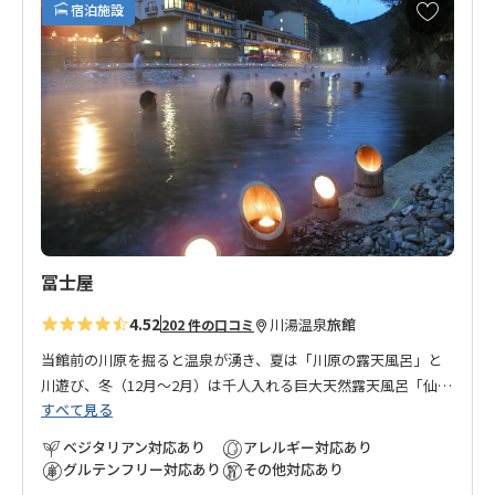
お
宿泊施設
気
に
入
り
に
追
加
冨士屋
4.52
川湯温泉
旅館
202 件の口コミ
当館前の川原を掘ると温泉が湧き、夏は「川原の露天風呂」と
川遊び、冬（12月～2月）は千人入れる巨大天然露天風呂「仙人
すべて見る
風呂」をお楽しみ頂けます。館内にも間近の源泉から引き込ん
だ大浴場および館内露天風呂があり、旅のお疲れを癒して頂け
ベジタリアン対応あり
アレルギー対応あり
ます。泉質は神経痛等に効能がある単純泉。体の内側よりポカ
グルテンフリー対応あり
その他対応あり
ポカと温まる不思議なお湯でございます。（川原の露店風呂・