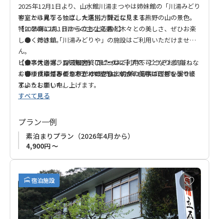
2025年12月1日より、山水館川湯まつやは姉妹館の「川湯みどり
客室から見下ろせば、大塔川。間近に見える熊野の山の景色。
や」とは異なる独立した運営方針となります。
特に早朝には、川から立ち上る霧と木々との美しさ、ぜひお楽
【2025年12月1日からの主な変更点】
しみください。
● 姉妹館「川湯みどりや」の施設はご利用いただけませ
ん。
ビジネスの方、1人旅の方、またグループで、どうぞお気兼ねな
● 大浴場、露天風呂、ロビーはご利用不可となります。
【食事付きプランの販売終了について】
くごゆっくりおくつろぎください。
● 「川湯みどりや」での夕食・朝食の提供はございませ
● 食事付きの2プランの販売は2025年11月30日をもって終
お客様にはご不便をおかけいたしますが、何卒ご理解を賜りま
ん。
了いたしました。
すようお願い申し上げます。
すべて見る
プラン一例
素泊まりプラン（2026年4月から）
4,900円 ～
お
宿泊施設
気
に
入
り