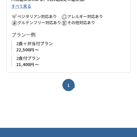
すべて見る
お宿の前の川原を掘ると温泉が湧き、夏は「川原の露天風呂」
と川遊び、冬（12月～2月）になると、名物の巨大天然露天風呂
ベジタリアン対応あり
アレルギー対応あり
「仙人風呂」をお楽しみ頂けます。
グルテンフリー対応あり
その他対応あり
古道歩きの途中で1泊はもちろん、大塔川のせせらぎを聞きなが
プラン一例
ら、のんびりステイもおすすめ。
ウッドデッキが新設され、川湯を眺めながらバーベキューもお
2食＋弁当付プラン
楽しみいただけます。
22,500円 ～
1日1組限定なので、ご家族、お友達同士で気兼ねなくお過ごし
2食付プラン
ください。
21,400円 ～
■連泊でご宿泊のお客様へ
2泊以上の連泊でご宿泊のお客様につきましては、お宿スタッフ
1
が清掃に入らせていただきます。
お客様ご不在時にエアコン等使用中であった場合は電源OFFに
させていただきます。
あらかじめめご了承ください。