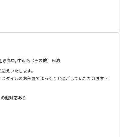
付は終了いたしました。現在はバス・トイレ・キッチン共
おります。
高原, 中辺路（その他）
民泊
ミ
お迎えいたします。
団スタイルのお部屋でゆっくりと過ごしていただけます。
心に、体に優しい心のこもったお料理でおもてなしいたし
その他対応あり
紙、布）』や『くまの里山体験』もお楽しみいただけま