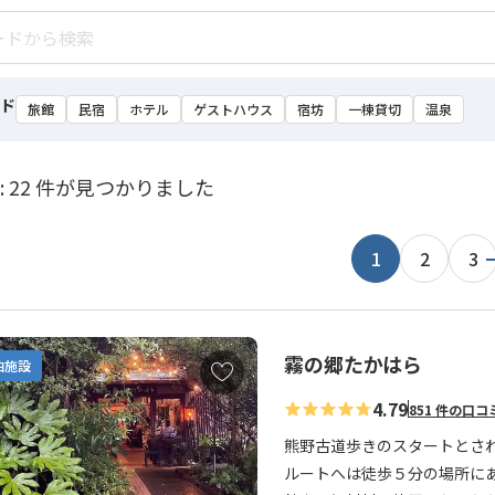
ド
旅館
民宿
ホテル
ゲストハウス
宿坊
一棟貸切
温泉
: 22 件が見つかりました
1
2
3
霧の郷たかはら
お
泊施設
気
4.79
851 件の口コ
に
入
熊野古道歩きのスタートとさ
り
ルートへは徒歩５分の場所に