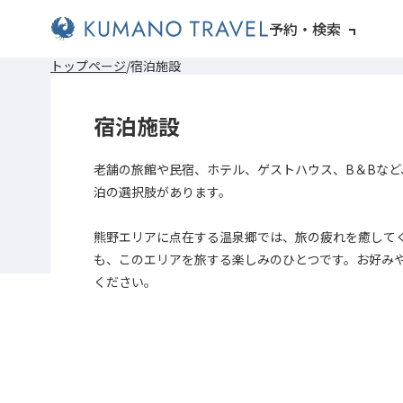
予約・検索
前
ペ
ペ
次
前
ペ
ペ
次
トップページ
宿泊施設
の
ー
ー
の
の
ー
ー
の
ペ
ジ
ジ
ペ
ペ
ジ
ジ
ペ
ー
目
目
ー
ー
目
目
ー
宿泊施設
ジ
へ
へ
ジ
ジ
へ
へ
ジ
へ
へ
へ
へ
老舗の旅館や民宿、ホテル、ゲストハウス、B＆Bなど
泊の選択肢があります。
熊野エリアに点在する温泉郷では、旅の疲れを癒して
も、このエリアを旅する楽しみのひとつです。お好み
ください。