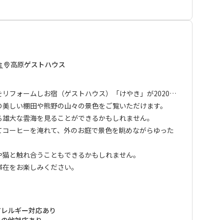
高原
ゲストハウス
ミ
リフォームしお宿（ゲストハウス）「けやき」が2020年
の美しい棚田や熊野の山々の景色をご覧いただけます。
る雄大な雲海を見ることができるかもしれません。
てコーヒーを淹れて、外のお庭で景色を眺めながらゆった
や猫と触れ合うこともできるかもしれません。
滞在をお楽しみください。
アレルギー対応あり
その他対応あり