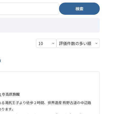
検索
高原
旅館
ミ
れる滝尻王子より徒歩２時間、世界遺産 熊野古道の中辺路
あります。