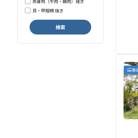
赤身肉（牛肉・豚肉）抜き
貝・甲殻類 抜き
検索
宿