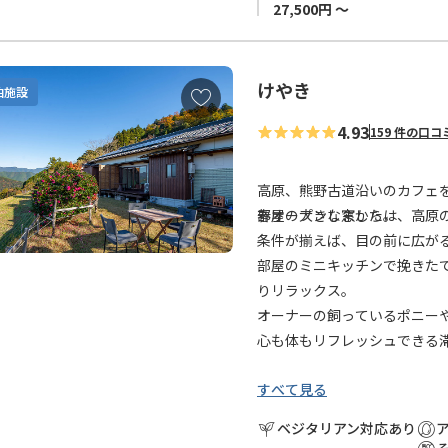
27,500円 ～
けやき
お
泊施設
気
4.93
159 件の口コ
に
入
り
高原、熊野古道沿いのカフェを
に
春オープンしました。
部屋の大きな窓からは、高原
追
条件が揃えば、目の前に広が
加
部屋のミニキッチンで挽きた
りリラックス。
オーナーの飼っているポニー
心も体もリフレッシュできる
すべて見る
ベジタリアン対応あり