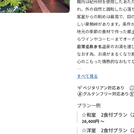
に
館内は紀州材を使用したあた
追
れ、外の自然と調和した心落
加
客室からの眺めは最高で、目
しい果無峠があります。条件
地元の季節の食材で作った郷
らワインやコーヒーまでオー
してくれます。
渡瀬温泉から温泉のお湯を運
なおす為、お湯がまるくなり
心のこもった情熱的なおもて
すべて見る
ベジタリアン対応あり
グルテンフリー対応あり
プラン一例
☆和室 2食付プラン（2
26,400円 ～
☆洋室 2食付プラン（2