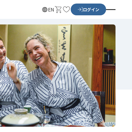
カ
お
EN
ログイン
ー
気
ト
に
入
り