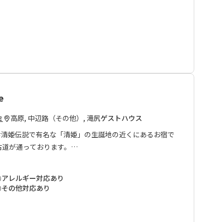
e
高原, 中辺路（その他）, 滝尻
ゲストハウス
ミ
himeは安珍清姫伝説で有名な「清姫」の生誕地の近くにあるお宿で
古道が通っております。
王子まで路線バスで約３分、徒歩でも約20分なので、滝尻
なお宿です。
アレルギー対応あり
まりいただけるように各階にはそれぞれお風呂・トイレ・
その他対応あり
の設備が揃っております。
用にぴったりなお宿です。皆さまのお越しをお待ちしてお