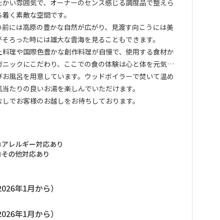
たかい雰囲気で、オーナーのセンス感じる調度品で整えら
ち着く素敵な空間です。
の前には高原の豊かな自然が広がり、見渡す向こうには美
がそろった時には雄大な雲海を見ることもできます。
土料理や国際色豊かな創作料理が自慢で、使用する食材か
ガニックにこだわり、ここでの食の体験は心と体を元気に
びお風呂を用意しています。ウッドボイラーで焚いて温め
肌当たりの良いお湯を楽しんでいただけます。
なしでお客様のお越しをお待ちしております。
アレルギー対応あり
その他対応あり
026年1月から）
026年1月から）