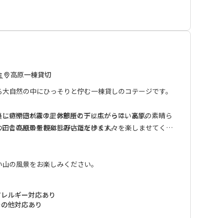
旅の疲れを癒やしてくれます。
じながら食事をしたり、読書をしたり、ゆったりとしたリ
さい。
ちしております。
高原
一棟貸切
ミ
る大自然の中にひっそりと佇む一棟貸しのコテージです。
称が「星空の宿たかはら」から「星空の宿」に変更となりまし
りに癒やされます。お部屋とデッキからは、高原の素晴ら
美しい棚田が霧の里休憩所の下に広がっています。
と田舎の風景をお楽しみいただけます。
つここ高原の景観は熊野古道を歩く人々を楽しませてくれ
い山の風景をお楽しみください。
アレルギー対応あり
その他対応あり