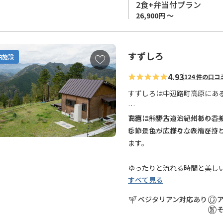
開放感のあるひのき風呂は、
2食+弁当付プラン
26,900円 ～
テラスでは、爽やかな風を感
ラックス時間をお過ごしくだ
すずしろ
お
泊施設
皆さまのお越しを心よりお待
気
4.93
124 件の口コ
に
※名称変更のお知らせ
入
すずしろは中辺路町高原にあ
2020年4月17日 宿の名
り
た。
に
お宿に一歩入ると紀州杉の香
高原は熊野古道沿いにあり、
追
しい景色が広がり、のんびり
季節によって様々な表情を持
加
ます。
ゆったりと流れる時間と美し
すべて見る
ベジタリアン対応あり