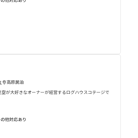
高原
民泊
ミ
星空が大好きなオーナーが経営するログハウスコテージで
の中、満天の星を眺めながら、のんびりとした時間を過ご
その他対応あり
の香りに包まれたをお楽しみいただけます。