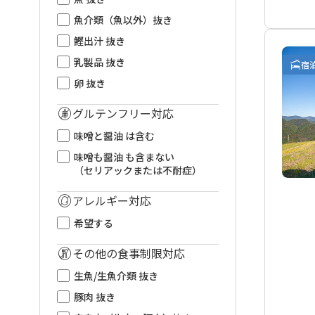
魚介類（魚以外）抜き
鰹出汁 抜き
乳製品 抜き
宿
卵 抜き
グルテンフリー対応
味噌と醤油 は含む
味噌も醤油 も含まない
（セリアックまたは不耐症）
アレルギー対応
希望する
その他の食事制限対応
生魚/生魚介類 抜き
豚肉 抜き