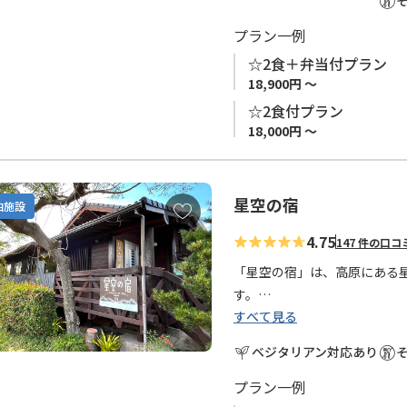
プラン一例
☆2食＋弁当付プラン
18,900円 ～
☆2食付プラン
18,000円 ～
星空の宿
お
泊施設
気
4.75
147 件の口コ
に
入
「星空の宿」は、高原にある
り
す。
に
すべて見る
追
壮大な山の景色と澄んだ空気
ベジタリアン対応あり
加
せます。
ログハウスで木の温もり、木
プラン一例