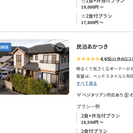
☆2食+弁当付プラン
19,000円 ～
* フロア貸切プランの新規受
☆2食付プラン
用の個室プランをご用意して
17,800円 ～
民泊あかつき
お
泊施設
気
4.65
111 件の口コ
に
入
明るくて気さくなオーナーが
り
客室は、ベッドスタイルと布
に
すべて見る
追
地元食材や手作りの野菜を中
ベジタリアン対応あり
加
ます。
プラン一例
『四季のイベント（土、木、
2食+弁当付プラン
す。
16,500円 ～
2食付プラン