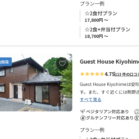
プラン一例
☆2食付プラン
17,800円 ～
☆2食+弁当付プラン
18,700円 ～
Guest House Kiyohim
お
泊施設
気
4.75
113 件の口コ
に
入
Guest House Kiyo
り
す。また、すぐ近くには熊野
に
すべて見る
ふもとの清姫バス停から滝尻
追
から熊野古道を歩くのに便利
ベジタリアン対応あり
加
長期滞在の方も安心してお泊
グルテンフリー対応あり
洗濯機・乾燥機・冷蔵庫など
プラン一例
お友達同士、ご家族でのご利
ります。