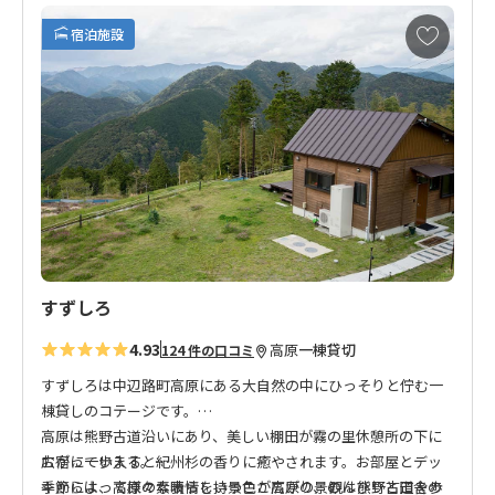
たり、ゆったりとしたリラックス時間をお過ごしください。
お
宿泊施設
気
に
皆さまのお越しを心よりお待ちしております。
入
り
※名称変更のお知らせ
に
2020年4月17日 宿の名称が「星空の宿たかはら」から「星空の
追
宿」に変更となりました。
加
すずしろ
4.93
高原
一棟貸切
124 件の口コミ
すずしろは中辺路町高原にある大自然の中にひっそりと佇む一
棟貸しのコテージです。
高原は熊野古道沿いにあり、美しい棚田が霧の里休憩所の下に
お宿に一歩入ると紀州杉の香りに癒やされます。お部屋とデッ
広がっています。
キからは、高原の素晴らしい景色が広がり、のんびりと田舎の
季節によって様々な表情を持つここ高原の景観は熊野古道を歩