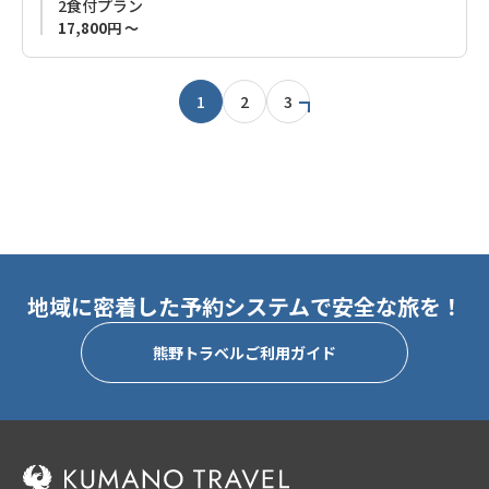
2食付プラン
17,800円 ～
近隣は山や川の幸が豊富なエリアです。
ぜひご利用ください。
1
2
3
◆ご予約をご検討のお客様へ◆
こちらの Guest House Kiyohime 3 は、お風呂、トイレ、洗面所
は共用です。
プライベート空間をご希望のお客様は、各階（1、2階）で区切
られ、一棟貸しのようにお使いいただける「
Guest House
Kiyohime
」本館のご利用をお勧めします。
地域に密着した予約システムで安全な旅を！
熊野トラベルご利用ガイド