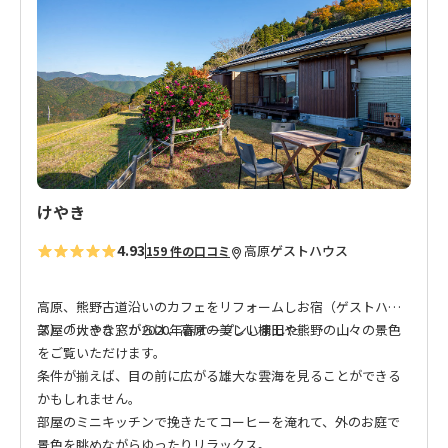
に
入
り
に
追
加
けやき
4.93
高原
ゲストハウス
159 件の口コミ
高原、熊野古道沿いのカフェをリフォームしお宿（ゲストハウ
ス）「けやき」が2020年春オープンしました。
部屋の大きな窓からは、高原の美しい棚田や熊野の山々の景色
をご覧いただけます。
条件が揃えば、目の前に広がる雄大な雲海を見ることができる
かもしれません。
部屋のミニキッチンで挽きたてコーヒーを淹れて、外のお庭で
景色を眺めながらゆったりリラックス。