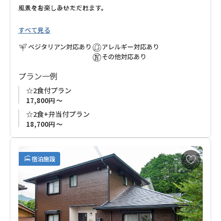
風景をお楽しみいただけます。
く人々を楽しませてくれます。
すべて見る
ゆったりと流れる時間と美しい山の風景をお楽しみください。
ベジタリアン対応あり
アレルギー対応あり
その他対応あり
プラン一例
☆2食付プラン
17,800円 ～
☆2食+弁当付プラン
18,700円 ～
お
宿泊施設
気
に
入
り
に
追