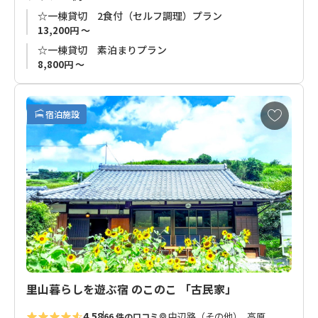
の場所までの送迎も対応可能です。
☆一棟貸切 2食付（セルフ調理）プラン
13,200円 ～
☆一棟貸切 素泊まりプラン
8,800円 ～
お
宿泊施設
気
に
入
り
に
追
加
里山暮らしを遊ぶ宿 のこのこ 「古民家」
4.58
中辺路（その他）, 高原
66 件の口コミ