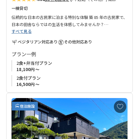
一棟貸切
伝統的な日本の古民家に泊まる特別な体験 築 85 年の古民家で、
日本の田舎ならではの生活を体感してみませんか？
すべて見る
玄関を入ると広がる土間には、靴を履いたまま利用できるキッ
チンとリビングダイニングがあり、昔ながらの造りを今でも快
ベジタリアン対応あり
その他対応あり
適に楽しむことができます。
プラン一例
土間は、自然と共に暮らす日本の生活文化を感じられる空間
2食+弁当付プラン
で、四季折々の風景や外の空気を感じながら、ゆったりと過ご
18,100円 ～
すことができます。
2食付プラン
年に三度色が変わる宿の花畑では、開花のタイミングが合えば
16,500円 ～
お花観賞が楽しめます。
また、宿泊棟のすぐ横に位置する薪風呂では、薪の香りに包ま
お
宿泊施設
れながら、薪で温めたお湯にゆったりと浸かり、自然のぬくも
気
に
りを全身で感じる贅沢なひとときをお楽しみいただけます。
入
障子や畳のある部屋で、時代を超えて受け継がれる日本の美し
り
い生活様式と、自然との調和を体験できる特別な宿泊をお楽し
に
みください。 ※薪風呂体験をご希望の方は別途ご予約が必要で