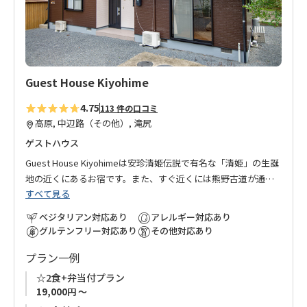
加
Guest House Kiyohime
4.75
113 件の口コミ
高原, 中辺路（その他）, 滝尻
ゲストハウス
Guest House Kiyohimeは安珍清姫伝説で有名な「清姫」の生誕
地の近くにあるお宿です。また、すぐ近くには熊野古道が通っ
すべて見る
ております。
ふもとの清姫バス停から滝尻王子まで路線バスで約３分、徒歩
ベジタリアン対応あり
アレルギー対応あり
でも約20分なので、滝尻から熊野古道を歩くのに便利なお宿で
グルテンフリー対応あり
その他対応あり
す。
プラン一例
長期滞在の方も安心してお泊まりいただけるように各階にはそ
れぞれお風呂・トイレ・洗濯機・乾燥機・冷蔵庫などの設備が
☆2食+弁当付プラン
揃っております。
19,000円 ～
お友達同士、ご家族でのご利用にぴったりなお宿です。皆さま