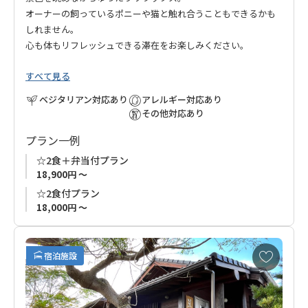
オーナーの飼っているポニーや猫と触れ合うこともできるかも
しれません。
心も体もリフレッシュできる滞在をお楽しみください。
すべて見る
ベジタリアン対応あり
アレルギー対応あり
その他対応あり
プラン一例
☆2食＋弁当付プラン
18,900円 ～
☆2食付プラン
18,000円 ～
お
宿泊施設
気
に
入
り