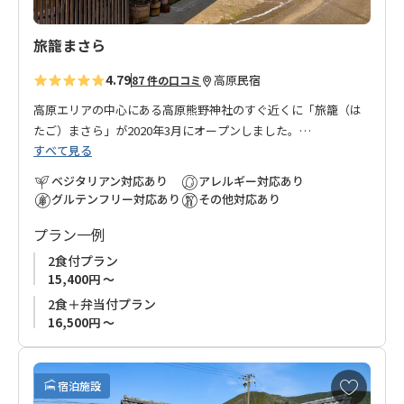
旅籠まさら
4.79
高原
民宿
87 件の口コミ
高原エリアの中心にある高原熊野神社のすぐ近くに「旅籠（は
たご）まさら」が2020年3月にオープンしました。
すべて見る
滝尻王子から熊野古道を歩くこと約２時間のところにある高原
は、今も熊野古道の宿場町、休憩の場所として旅人や巡礼者で
ベジタリアン対応あり
アレルギー対応あり
賑わっています。
グルテンフリー対応あり
その他対応あり
築60年の古民家を改装し、昔ながらの和の雰囲気を残しながら
プラン一例
居心地のよい空間が作りあげられています。
棚田と熊野の山々を眺めながら、現代の旅籠を体験してみてく
2食付プラン
ださい。
15,400円 ～
2食＋弁当付プラン
気さくな日本人のオーナーと優しいフランス人の奥様が皆さま
16,500円 ～
のお越しをお待ちいたしております。
お
宿泊施設
気