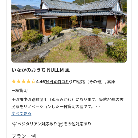
に
入
り
に
追
加
いなかのおうち NULLM 風
4.46
中辺路（その他）, 高原
79 件の口コミ
一棟貸切
田辺市中辺路町温川（ぬるみがわ）にあります、築約80年の古
民家をリノベーションした一棟貸切の宿です。
すべて見る
一棟貸切ですので、気兼ねなく、お友達同士やご家族でのご利
用にぴったりなお宿です。
ベジタリアン対応あり
その他対応あり
高原(展望台)・道の駅熊野古道(牛馬童子)・近露(近露王子)から
のお迎え、翌朝(8:30～10:00)は滝尻～継桜王子の区間でご指定
プラン一例