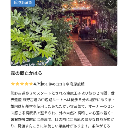
お
宿泊施設
気
に
入
り
に
追
加
霧の郷たかはら
4.79
高原
旅館
851 件の口コミ
熊野古道歩きのスタートとされる滝尻王子より徒歩２時間、世
界遺産 熊野古道の中辺路ルートへは徒歩５分の場所にありま
す。
館内は紀州材を使用したあたたかい雰囲気で、オーナーのセン
ス感じる調度品で整えられ、外の自然と調和した心落ち着く素
敵な空間です。
客室からの眺めは最高で、目の前には高原の豊かな自然が広が
り、見渡す向こうには美しい果無峠があります。条件がそろっ