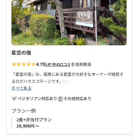
に
追
加
星空の宿
4.75
高原
民泊
147 件の口コミ
「星空の宿」は、高原にある星空が大好きなオーナーが経営す
るログハウスコテージです。
すべて見る
壮大な山の景色と澄んだ空気の中、満天の星を眺めながら、の
ベジタリアン対応あり
その他対応あり
んびりとした時間を過ごせます。
ログハウスで木の温もり、木の香りに包まれたをお楽しみいた
プラン一例
だけます。
2食+弁当付プラン
開放感のあるひのき風呂は、旅の疲れを癒やしてくれます。
26,900円 ～
テラスでは、爽やかな風を感じながら食事をしたり、読書をし