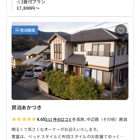
☆2食付プラン
のお越しをお待ちしております。
17,800円 ～
* フロア貸切プランの新規受付は終了いたしました。現在はバ
お
ス・トイレ・キッチン共用の個室プランをご用意しておりま
宿泊施設
気
す。
に
入
り
に
追
加
民泊あかつき
4.65
高原, 中辺路（その他）
民泊
111 件の口コミ
明るくて気さくなオーナーがお迎えいたします。
客室は、ベッドスタイルと布団スタイルのお部屋でゆっくりと