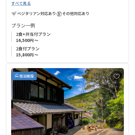
すべて見る
過ごしていただけます。
ベジタリアン対応あり
その他対応あり
地元食材や手作りの野菜を中心に、体に優しい心のこもったお
料理でおもてなしいたします。
プラン一例
2食+弁当付プラン
『四季のイベント（土、木、紙、布）』や『くまの里山体験』
16,500円 ～
もお楽しみいただけます。
2食付プラン
15,800円 ～
普段ゆっくり休むことができない方、古道歩きの方など、皆さ
まのお越しを心よりお待ちしております。
お
宿泊施設
熊野古道歩きの方には、高原、滝尻への送迎も可能ですので、
気
に
ご予約の際にお知らせください。
入
り
に
追
加