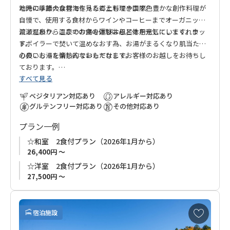
た時には雄大な雲海を見ることもできます。
地元の季節の食材で作った郷土料理や国際色豊かな創作料理が
自慢で、使用する食材からワインやコーヒーまでオーガニック
にこだわり、ここでの食の体験は心と体を元気にしてくれま
渡瀬温泉から温泉のお湯を運びお風呂を用意しています。ウッ
す。
ドボイラーで焚いて温めなおす為、お湯がまるくなり肌当たり
の良いお湯を楽しんでいただけます。
心のこもった情熱的なおもてなしでお客様のお越しをお待ちし
ております。
すべて見る
ベジタリアン対応あり
アレルギー対応あり
グルテンフリー対応あり
その他対応あり
プラン一例
☆和室 2食付プラン（2026年1月から）
26,400円 ～
☆洋室 2食付プラン（2026年1月から）
27,500円 ～
お
宿泊施設
気