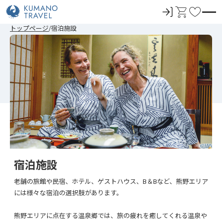
ロ
カ
お
グ
ー
気
前
ペ
ペ
次
前
ペ
ペ
次
トップページ
宿泊施設
イ
ト
に
の
ー
ー
の
の
ー
ー
の
ペ
ジ
ジ
ペ
ペ
ジ
ジ
ペ
ン
入
ー
目
目
ー
ー
目
目
ー
ジ
へ
へ
ジ
ジ
へ
へ
ジ
り
へ
へ
へ
へ
宿泊施設
老舗の旅館や民宿、ホテル、ゲストハウス、B＆Bなど、熊野エリア
には様々な宿泊の選択肢があります。
熊野エリアに点在する温泉郷では、旅の疲れを癒してくれる温泉や