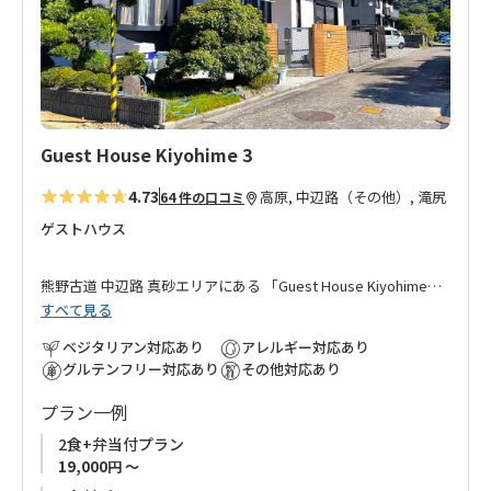
追
す。
加
■オーナーが最寄りのスーパーマーケットまで車で送迎いたし
ます。高原休憩所、滝尻王子、近露王子、道の駅熊野古道中辺
路からの送迎も可能です。
Guest House Kiyohime 3
■熊野ギャラリーゲストハウス のこのこは、
「熊野ギャラリー
4.73
高原, 中辺路（その他）, 滝尻
64 件の口コミ
ゲストハウス のこのこ」
の姉妹宿です。
ゲストハウス
熊野古道 中辺路 真砂エリアにある 「
Guest House Kiyohime
」
すべて見る
オーナーが運営する別館です。
ベジタリアン対応あり
アレルギー対応あり
「
Guest House Kiyohime
」 本館からは徒歩1分の好立地、団体
グルテンフリー対応あり
その他対応あり
など大人数で本館・別館に分かれてのご宿泊にも対応可能。
プラン一例
熊野古道歩きのお客様だけでなく、長期滞在の方にも安心して
2食+弁当付プラン
ご宿泊いただけるよう、お食事の提供はもちろん、ご希望のお
19,000円 ～
客様は共用キッチンもご利用いただけます。