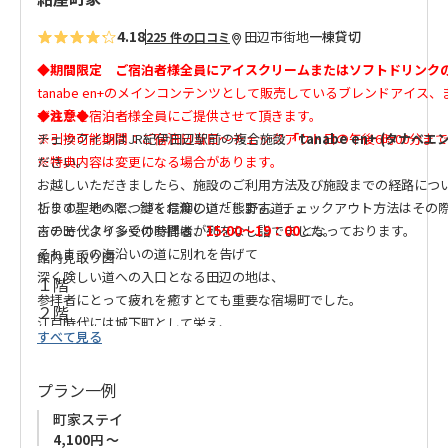
4.18
田辺市街地
一棟貸切
225 件の口コミ
◆期間限定 ご宿泊者様全員にアイスクリームまたはソフトドリンク
tanabe en+のメインコンテンツとして販売しているブレンドアイス
ずれかを宿泊者様全員にご提供させて頂きます。
◆注意◆
※引換可能期間：ご宿泊日当日～チェックアウト日の午後6時00分まで
チェックインはJR紀伊田辺駅前の複合施設
「
tanabe en+ (タナベ
※特典内容は変更になる場合があります。
ださい。
お越しいただきましたら、施設のご利用方法及び施設までの経路につ
祈りの聖地へとつづく信仰の道「熊野古道」。
します。その際、鍵をお渡しいたします。チェックアウト方法はその
古の時代より多くの参拝者が列をなし詣でました。
※チェックイン受付時間は、
15:00～19：00
となっております。
それまでの海沿いの道に別れを告げて
館内見取り図
深く険しい道への入口となる田辺の地は、
１階
参拝者にとって疲れを癒すとても重要な宿場町でした。
２階
江戸時代には城下町として栄え、
すべて見る
一日平均約８００人近い旅人が泊まり にぎわったといわれています
その当時の城下町のひとつがここ紺屋町。
プラン一例
古民家を再生し 新たに息がふきこまれた「紺屋町家」は
古の時代のあしあとをたどり その空気を感じることができる町家で
町家ステイ
日々ていねいに時を紡いできた人たちの残り香が
4,100円 ～