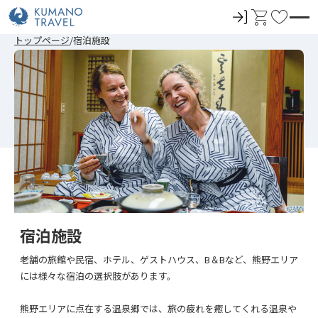
ロ
カ
お
グ
ー
気
前
ペ
ペ
ペ
次
前
ペ
ペ
ペ
次
トップページ
宿泊施設
イ
ト
に
の
ー
ー
ー
の
の
ー
ー
ー
の
ペ
ジ
ジ
ジ
ペ
ペ
ジ
ジ
ジ
ペ
ン
入
ー
目
目
目
ー
ー
目
目
目
ー
ジ
へ
へ
へ
ジ
ジ
へ
へ
へ
ジ
り
へ
へ
へ
へ
宿泊施設
老舗の旅館や民宿、ホテル、ゲストハウス、B＆Bなど、熊野エリア
には様々な宿泊の選択肢があります。
熊野エリアに点在する温泉郷では、旅の疲れを癒してくれる温泉や