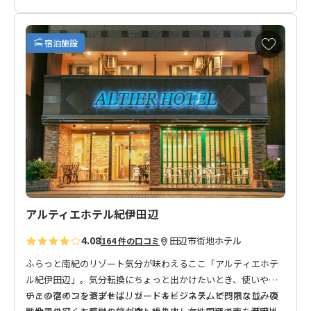
ほのかに漂う古町、口熊野・田辺。
悠久の流れに思いを馳せる そんなゲストハウス「紺屋町家」が誕生
お
田辺のまちを広く散策して楽しめる自転車の貸し出しや、テレワーク
宿泊施設
気
りますので、
に
ビジネスの方やワーケーション利用にもおすすめです。
入
り
に
追
加
アルティエホテル紀伊田辺
4.08
田辺市街地
ホテル
164 件の口コミ
ふらっと南紀のリゾート気分が味わえるここ「アルティエホテ
ル紀伊田辺」。気分転換にちょっと出かけたいとき、使いやす
いこの宿のコンセプトはリゾート＆ビジネス。ビジネス並みの
チェックインを済ませば、カードキーシステムで門限なし。夜