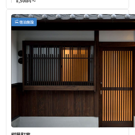
8,500円 ～
楽しみいただくのも良し。
駅近、充実の食事。どうぞホテル花屋を田辺・熊野・白浜観光
宿泊施設
の拠点としてご利用ください。
■隣接する一棟貸切のお宿「
花庵ゲストハウス
」も運営してお
ります。こちらのご予約もご検討ください。
紺屋町家