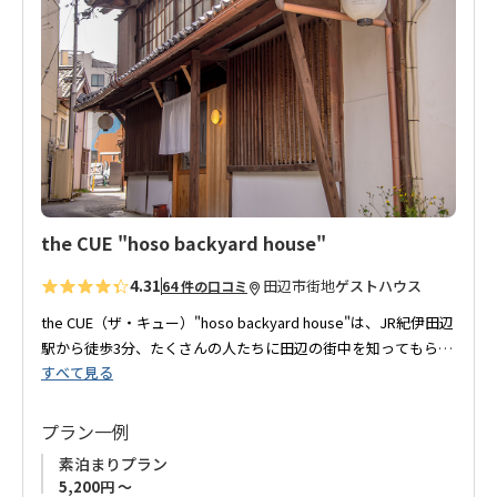
に
紀伊田辺駅周辺でそんなシンプルな空間をお探しのあなた、今
入
回の滞在に熊野ゲストハウスはいかが？
り
に
追
加
the CUE "hoso backyard house"
4.31
田辺市街地
ゲストハウス
64 件の口コミ
the CUE（ザ・キュー）"hoso backyard house"は、JR紀伊田辺
駅から徒歩3分、たくさんの人たちに田辺の街中を知ってもらい
すべて見る
たい、田辺を盛り上げたいという想いで築80年の古民家をリノ
ベーション、2017年5月にゲストハウスとしてオープンしまし
た。
プラン一例
素泊まりプラン
玄関入り口にはレトロな電話があり、昭和感漂う懐かしい感じ
5,200円 ～