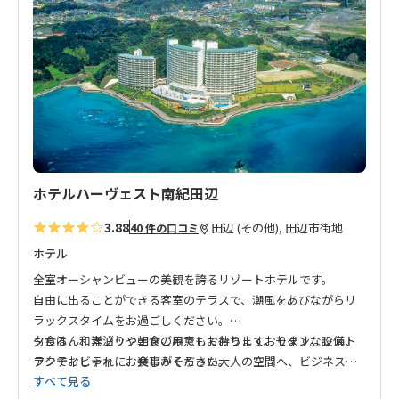
り
に
追
加
ホテルハーヴェスト南紀田辺
3.88
田辺 (その他), 田辺市街地
40 件の口コミ
ホテル
全室オーシャンビューの美観を誇るリゾートホテルです。
自由に出ることができる客室のテラスで、潮風をあびながらリ
ラックスタイムをお過ごしください。
夕食は、和洋ブッフェをご用意しております。モダンなレスト
もちろん、素泊りや朝食のみでもお待ちしております。設備、
ランでおしゃれにお楽しみください。
アクティビティー、食事がそろった大人の空間へ、ビジネス、
すべて見る
白浜観光、熊野古道の拠点としてもぜひご利用ください。