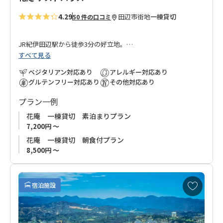
4.29
田辺市街地
一棟貸切
50 件の口コミ
JR紀伊田辺駅から徒歩3分の好立地。
すべて見る
隣接する「
ホテル花屋
」が運営する一棟貸切のお宿です。
ベジタリアン対応あり
アレルギー対応あり
グルテンフリー対応あり
その他対応あり
元々旅館だった木造2階建ての建物をゲストハウスとしてリノベ
プラン一例
ーションしました。
お部屋は4.5畳の二間続きの和室。お友達同士やファミリーにオ
花庵 一棟貸切 素泊まりプラン
ススメ！
7,200円 ～
花庵 一棟貸切 朝食付プラン
まわりは味自慢の寿司・割烹・居酒屋、200軒以上の飲食店が並
8,500円 ～
ぶ紀南随一の飲食街「味光路」。
夕食付プランをお申込みいただき、お宿提供の国産牛ステーキ
お
を召し上がっていただくのも良し、味光路で和歌山の旬の食材
宿泊施設
気
をお楽しみいただくのも良し。
に
入
みなさまのお越しを心よりお待ちしております。