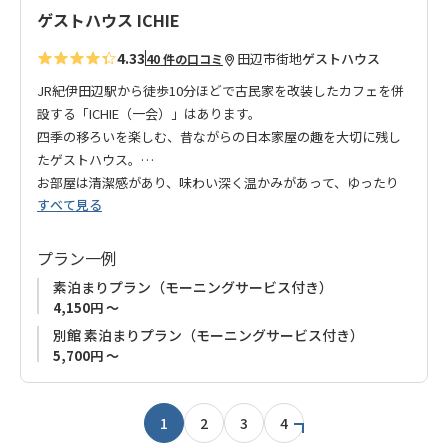
ゲストハウス ICHIE
4.33
田辺市街地
ゲストハウス
40 件の口コミ
JR紀伊田辺駅から徒歩10分ほどで古民家を改装したカフェを併
設する「ICHIE（一会）」はあります。
四季の移ろいを楽しむ、昔ながらの日本家屋の趣を大切に残し
たゲストハウス。
お部屋は清潔感があり、味わい深く温かみがあって、ゆったり
すべて見る
くつろいでいただける空間となっております。
朝食は、カフェにてシフォンケーキとドリンクのモーニングサ
ービスを無料でご利用いただけます。
プラン一例
手作りシフォンケーキは、しっとりふわふわで美味しい！と大
素泊まりプラン（モーニングサービス付き）
好評です。
4,150円 ～
別館 素泊まりプラン（モーニングサービス付き）
新たな出会いに感謝し、心をこめておもてなしいたします。
5,700円 ～
1
2
3
4