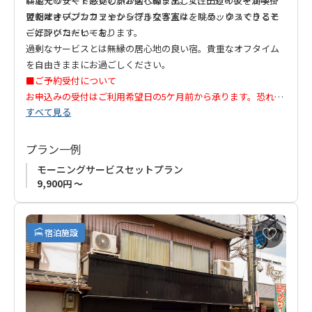
料金でリゾート感覚の旅が楽しめます。女性デザイナーが手掛
は地元の安くておいしいお店へ繰り出して、田辺の夜を満喫し
けたオープンカフェやシンプルな客室は、リラックスできると
てください。
翌朝はオープンカフェから行き交う人々を眺め、ゆっくりとモ
ご好評いただいております。
ーニングコーヒーを。
過剰なサービスとは無縁の居心地の良い宿。貴重なオフタイム
を自由きままにお過ごしください。
■ご予約受付について
お申込みの受付はご利用希望日の5ケ月前から承ります。恐れ入
すべて見る
りますが、事前受付はいたしかねますので、ご利用希望日の5ケ
月前以降にお申込みいただきますようお願い申し上げます。
プラン一例
★ご注意
モーニングサービスセットプラン
当館は荷物のお預かり、荷物搬送の対応は不可となっておりま
9,900円 ～
す。
お
宿泊施設
気
に
入
り
に