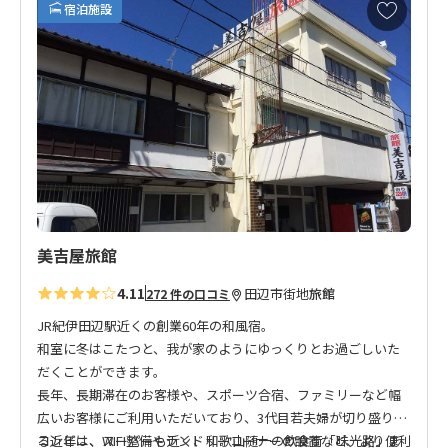
お
宿泊施設
気
に
入
り
に
追
加
美吉屋旅館
4.11
田辺市街地
旅館
272 件の口コミ
JR紀伊田辺駅近くの創業60年の和風宿。
和室に冬はこたつと、我が家のようにゆっくりとお過ごしいた
だくことができます。
長年、長期滞在のお客様や、スポーツ合宿、ファミリーなど幅
広いお客様にご利用いただいており、3代目若夫婦が切り盛りす
る近年は、WIFI整備やランドリーコーナーの設置など、より便利
コンビニ、スーパーも近く、和歌山随一の飲食街「味光路」ま