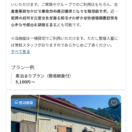
いいただけます。ご家族やグループでのご利用はもちろん、古
道を何日もかけて歩く方の連泊拠点としても理想的です。
お食事はサービス朝食のみのご提供となっておりますが、近く
にスーパーマーケットがあるので、お好きな食材を調達してキ
熊野の自然と古道文化を深く知るオーナーが、皆様の熊野旅を
ッチンで自由に調理することも可能です。
心からサポートいたします。
※当施設は一棟貸切でご利用いただけます。ただし管理人室に
は常駐スタッフがおりますのであらかじめご了承ください。
すべて見る
プラン一例
素泊まりプラン（簡易朝食付）
5,100円 ～
お
宿泊施設
気
に
入
り
に