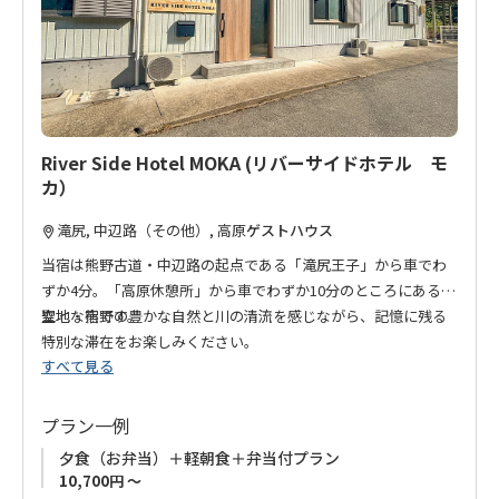
追
加
River Side Hotel MOKA (リバーサイドホテル モ
カ）
滝尻, 中辺路（その他）, 高原
ゲストハウス
当宿は熊野古道・中辺路の起点である「滝尻王子」から車でわ
ずか4分。「高原休憩所」から車でわずか10分のところにある好
立地な宿です。
聖地・熊野の豊かな自然と川の清流を感じながら、記憶に残る
特別な滞在をお楽しみください。
すべて見る
清らかな石船川の流れと深い緑に囲まれた、静かなプライベー
ト空間な宿です。
トレッキング前夜の静かな準備の時間にも、一日の歩みを終え
プラン一例
たあとの深い休息にも最適。
夕食（お弁当）＋軽朝食＋弁当付プラン
川のせせらぎと豊かな自然の中で、心身ともにリフレッシュし
10,700円 ～
ていただけます。