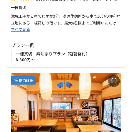
一棟貸切
滝尻王子から車でわずか3分、高原休憩所から車で10分の便利な
立地にある一棟貸しの宿です。最大8名様までご利用いただける
すべて見る
プライベート空間は、熊野古道歩きに最適な拠点として多くの
方にご利用いただいています。滝尻や高原への送迎サービスの
ほか、近隣への夕食買い出しの送迎もご提供。石船川のせせら
プラン一例
ぎと豊かな自然に包まれながら、ゆったりとした時間をお過ご
一棟貸切 素泊まりプラン（軽朝食付）
しください。グループ旅行やファミリー旅行に最適なプライベ
8,800円 ～
ート空間で、思い出に残るひとときをどうぞ。
お
宿泊施設
気
に
入
り
に
追
加