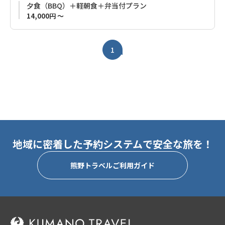
夕食（BBQ）＋軽朝食＋弁当付プラン
14,000円 ～
当宿のおすすめポイント
1.滝尻王子から車で4分の好立地。スタート地点へのアクセスが
スムーズで、早朝の出発にも便利です。
1
2. 宿の目の前を流れる石船川のせせらぎと自然豊かな緑に包ま
れ、四季折々の変化を楽しめる贅沢なプライベートタイムを過
ごせます。
3. 一日一組限定だからこそのプライバシー。 他のお客様を気に
することなく、心ゆくまでくつろいでいただけます。
地域に密着した予約システムで安全な旅を！
熊野トラベルご利用ガイド