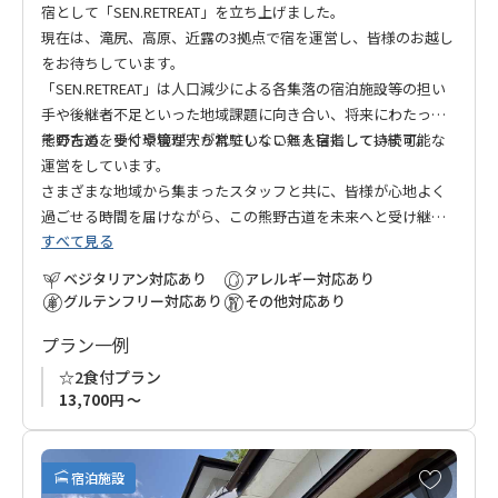
宿として「SEN.RETREAT」を立ち上げました。
現在は、滝尻、高原、近露の3拠点で宿を運営し、皆様のお越し
をお待ちしています。
「SEN.RETREAT」は人口減少による各集落の宿泊施設等の担い
手や後継者不足といった地域課題に向き合い、将来にわたって
熊野古道を歩く環境が守られていくことを目指しています。
そのため、受付や管理人が常駐しない無人宿として持続可能な
運営をしています。
さまざまな地域から集まったスタッフと共に、皆様が心地よく
過ごせる時間を届けながら、この熊野古道を未来へと受け継い
すべて見る
でまいります。
ベジタリアン対応あり
アレルギー対応あり
グルテンフリー対応あり
その他対応あり
プラン一例
☆2食付プラン
13,700円 ～
お
宿泊施設
気