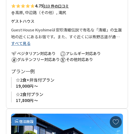
4.75
113 件の口コミ
高原, 中辺路（その他）, 滝尻
ゲストハウス
Guest House Kiyohimeは安珍清姫伝説で有名な「清姫」の生誕
地の近くにあるお宿です。また、すぐ近くには熊野古道が通っ
すべて見る
ております。
ふもとの清姫バス停から滝尻王子まで路線バスで約３分、徒歩
ベジタリアン対応あり
アレルギー対応あり
でも約20分なので、滝尻から熊野古道を歩くのに便利なお宿で
グルテンフリー対応あり
その他対応あり
す。
プラン一例
長期滞在の方も安心してお泊まりいただけるように各階にはそ
れぞれお風呂・トイレ・洗濯機・乾燥機・冷蔵庫などの設備が
☆2食+弁当付プラン
揃っております。
19,000円 ～
お友達同士、ご家族でのご利用にぴったりなお宿です。皆さま
☆2食付プラン
のお越しをお待ちしております。
17,800円 ～
* フロア貸切プランの新規受付は終了いたしました。現在はバ
お
ス・トイレ・キッチン共用の個室プランをご用意しておりま
宿泊施設
気
す。
に