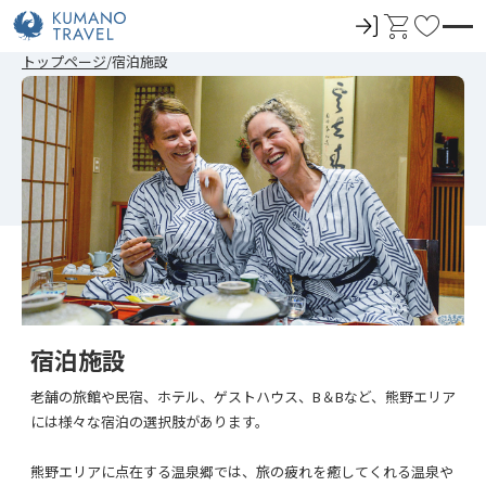
ロ
カ
お
グ
ー
気
前
次
前
次
トップページ
宿泊施設
イ
ト
に
の
の
の
の
ペ
ペ
ペ
ペ
ン
入
ー
ー
ー
ー
ジ
ジ
ジ
ジ
り
へ
へ
へ
へ
宿泊施設
老舗の旅館や民宿、ホテル、ゲストハウス、B＆Bなど、熊野エリア
には様々な宿泊の選択肢があります。
熊野エリアに点在する温泉郷では、旅の疲れを癒してくれる温泉や