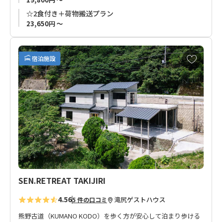
声を耳にし、日々の疲れを癒す時間を堪能ください。
☆2食付き＋荷物搬送プラン
23,650円 ～
◆ご注意◆
お申し込みは2名様からとなっております。
お
※1名様でのお申し込みはお受けできません。
宿泊施設
気
に
入
り
に
追
加
SEN.RETREAT TAKIJIRI
4.56
滝尻
ゲストハウス
5 件の口コミ
熊野古道（KUMANO KODO）を歩く方が安心して泊まり歩ける