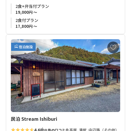
熊野古道歩きのお客様だけでなく、長期滞在の方にも安心して
2食+弁当付プラン
ご宿泊いただけるよう、お食事の提供はもちろん、ご希望のお
19,000円 ～
客様は共用キッチンもご利用いただけます。
2食付プラン
17,800円 ～
近隣は山や川の幸が豊富なエリアです。
ぜひご利用ください。
お
宿泊施設
気
◆ご予約をご検討のお客様へ◆
に
こちらの Guest House Kiyohime 3 は、お風呂、トイレ、洗面所
入
は共用です。
り
プライベート空間をご希望のお客様は、各階（1、2階）で区切
に
られ、一棟貸しのようにお使いいただける「
Guest House
追
Kiyohime
」本館のご利用をお勧めします。
加
民泊 Stream Ishiburi
4.68
高原, 滝尻, 中辺路（その他）
30 件の口コミ