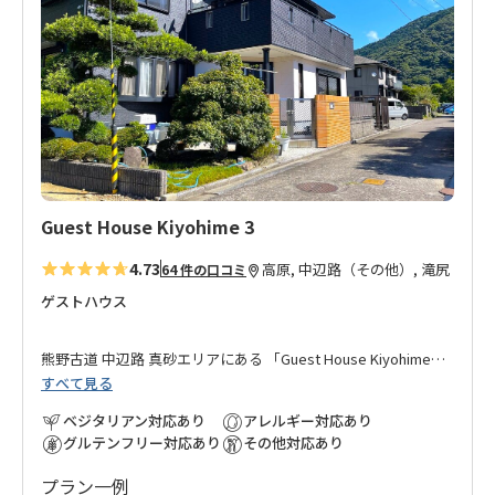
入
り
に
追
加
Guest House Kiyohime 3
4.73
高原, 中辺路（その他）, 滝尻
64 件の口コミ
ゲストハウス
熊野古道 中辺路 真砂エリアにある 「
Guest House Kiyohime
」
すべて見る
オーナーが運営する別館です。
ベジタリアン対応あり
アレルギー対応あり
「
Guest House Kiyohime
」 本館からは徒歩1分の好立地、団体
グルテンフリー対応あり
その他対応あり
など大人数で本館・別館に分かれてのご宿泊にも対応可能。
プラン一例