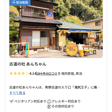
お
宿泊施設
気
に
入
り
に
追
加
古道の杜 あんちゃん
4.14
滝尻
民宿, 民泊
264 件の口コミ
古道の杜あんちゃんは、熊野古道の入り口「滝尻王子」に隣接
すべて見る
し立地抜群！！
古道歩きには最適なお宿です。
ベジタリアン対応あり
アレルギー対応あり
お部屋は２階にあり、１階は薪ストーブがある食堂兼カフェで
その他対応あり
富田川の天然鮎・かき氷・地ビール・梅干しの販売もしていま