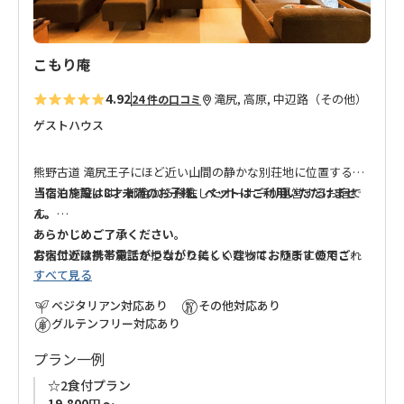
こもり庵
4.92
滝尻, 高原, 中辺路（その他）
24 件の口コミ
ゲストハウス
熊野古道 滝尻王子にほど近い山間の静かな別荘地に位置する
「こもり庵」は、都会から移住したオーナーが運営するお宿で
当宿泊施設は8才未満のお子様、ペットはご利用いただけませ
す。
ん。
あらかじめご了承ください。
宮大工が設計と施工を担当した美しい建物は、随所に使用され
お宿付近は携帯電話がつながりにくくなっておりますのでご注
すべて見る
ている貴重で価値の高い柱や建具をご覧いただけます。
◆荷物搬送サービスご利用に関する重要なお知らせ◆
意ください。
こもり庵では、安全管理およびスムーズな受け渡しのため、
提
ベジタリアン対応あり
その他対応あり
「熊野古道を安心して歩いていただきたい」というオーナーの
携業者以外の荷物搬送サービスをご利用いただけません。
当宿泊施設は、住宅宿泊事業法（民泊新法）に基づいて民泊を
グルテンフリー対応あり
思いから、お食事や送迎サービスに加えて、お荷物のお預か
荷物搬送をご希望の場合は、
許可された届出住宅です。
「荷物搬送付きプラン」でお申し
プラン一例
り、次の宿泊施設へのお届け（エリア指定有）もお申し込み可
込みください。
届出番号：第M300032789号
能。
☆2食付プラン
昼間は熊野古道歩きを楽しみ、夜には川のせせらぎや虫の鳴き
19,800円 ～