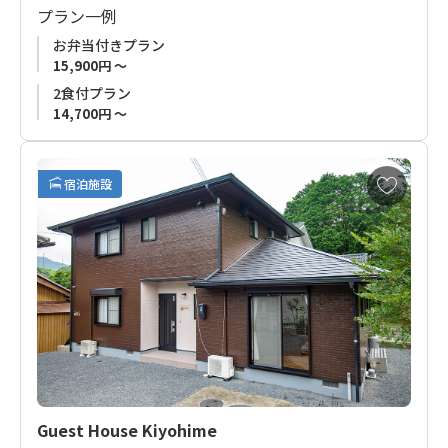
プラン一例
す。
夕食は和食、朝食は洋食スタイルの軽食です。
お弁当付きプラン
古道歩き・鮎釣り・川遊びなどのレジャーに是非ご利用くださ
15,900円 ～
い。
2食付プラン
14,700円 ～
こちらのお宿は荷物搬送サービス「
古道の杜 搬送サービス
」も
承っております。
お
熊野古道歩きにぜひご利用ください。
宿泊施設
気
に
【ご注意】
入
お宿には常駐の猫がいます。
り
猫アレルギーの方は、ご理解をいただきました上でのご予約を
に
お願いいたします。
追
加
Guest House Kiyohime