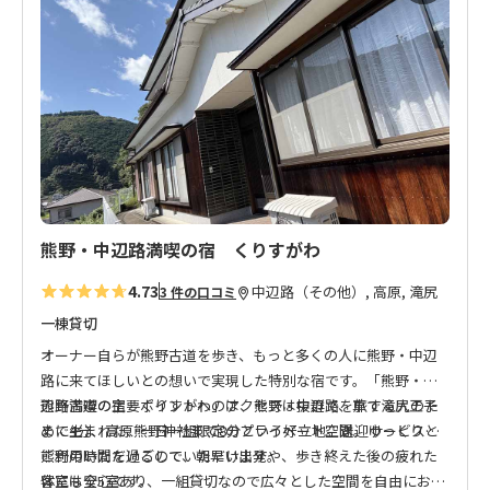
に
入
り
に
追
加
熊野・中辺路満喫の宿 くりすがわ
4.73
中辺路（その他）, 高原, 滝尻
3 件の口コミ
一棟貸切
オーナー自らが熊野古道を歩き、もっと多くの人に熊野・中辺
路に来てほしいとの想いで実現した特別な宿です。「熊野・中
辺路満喫の宿 くりすがわ」は、熊野・中辺路を旅する人のた
熊野古道の主要ポイントへのアクセスは抜群で、車で滝尻王子
めに生まれた、一日一組限定のプライベート空間。ゆっくりと
まで4分、高原熊野神社まで8分という好立地。送迎サービスも
熊野の時間を過ごしていただけます。
ご利用いただけるので、朝早い出発や、歩き終えた後の疲れた
体にも安心です。
客室は全5室あり、一組貸切なので広々とした空間を自由にお使