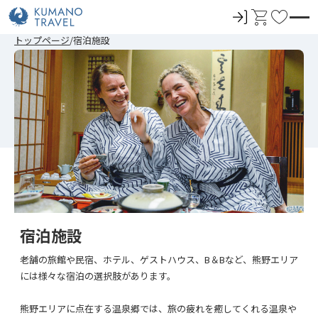
ロ
カ
お
グ
ー
気
前
次
前
次
トップページ
宿泊施設
イ
ト
に
の
の
の
の
ペ
ペ
ペ
ペ
ン
入
ー
ー
ー
ー
ジ
ジ
ジ
ジ
り
へ
へ
へ
へ
宿泊施設
老舗の旅館や民宿、ホテル、ゲストハウス、B＆Bなど、熊野エリア
には様々な宿泊の選択肢があります。
熊野エリアに点在する温泉郷では、旅の疲れを癒してくれる温泉や