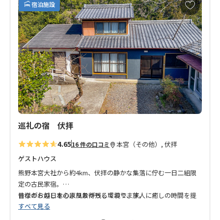
お
宿泊施設
気
に
入
り
に
追
加
巡礼の宿 伏拝
4.65
本宮（その他）, 伏拝
16 件の口コミ
ゲストハウス
熊野本宮大社から約4km、伏拝の静かな集落に佇む一日二組限
定の古民家宿。
昔ながらの日本の原風景が残る環境で、旅人に癒しの時間を提
皆様のお越しを心よりお待ちしております。
すべて見る
供します。
清潔で広々とした客室には美しい庭が広がり、静けさの中でゆ