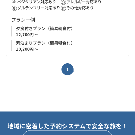
ベジタリアン対応あり
アレルギー対応あり
ったりと過ごせます。
グルテンフリー対応あり
その他対応あり
熊野本宮大社へのアクセスも良好で、翌朝は余裕を持って参拝
プラン一例
可能。熊野詣の前泊に最適なロケーションです。
夕食付きプラン（簡易朝食付）
12,700円 ～
素泊まりプラン（簡易朝食付）
10,200円 ～
1
地域に密着した予約システムで安全な旅を！