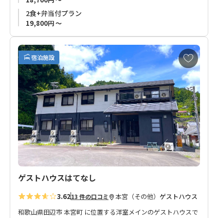
は、農薬不使用の栽培方法で茶葉まで食べられます。
2食+弁当付プラン
また、管理栄養士の資格を持ち、ハワイで料理修行も経験。
19,800円 ～
お客様に提供する食事は自家製の野菜も使用したお茶農家なら
ではの体に優しいお茶料理。
お
宿泊施設
ご希望のお客様はお茶の飲み比べも体験いただけます。※ご希
気
望の方は体験付きプランにてお申込みください。
に
入
り
本宮温泉エリア（湯の峰、川湯、渡瀬）から離れた場所ではあ
に
りますが、熊野本宮大社までの送迎もありご予約も安心。
追
加
熊野古道歩きでお越しのお客さま、田舎暮らしに興味をお持ち
のお客様にもオススメのお宿です。
ゲストハウスはてなし
3.62
本宮（その他）
ゲストハウス
13 件の口コミ
和歌山県田辺市 本宮町 に位置する洋室メインのゲストハウスで