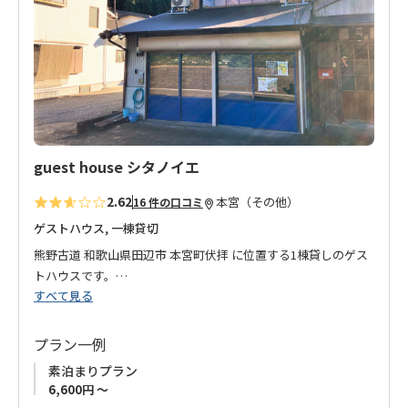
り
ご理解をいただきました上でのご予約をお願いいたします。
に
追
加
guest house シタノイエ
2.62
本宮（その他）
16 件の口コミ
ゲストハウス, 一棟貸切
熊野古道 和歌山県田辺市 本宮町伏拝 に位置する1棟貸しのゲス
トハウスです。
すべて見る
大阪で教職に就いていたオーナーが、2012年に1週間滞在した熊
野の自然に魅せられ、その後家族で移住。
プラン一例
まるで親戚のおじちゃんの家に遊びに来たような空間を提供し
素泊まりプラン
たいという想いからオープンしたお宿です。
6,600円 ～