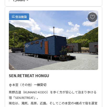
お
宿泊施設
気
に
入
り
に
追
加
SEN.RETREAT HONGU
本宮（その他）
一棟貸切
熊野古道（KUMANO KODO）を歩く方が安心して泊まり歩ける
宿「SEN.RETREAT」。
現在は、滝尻、高原、近露。そしてこの本宮の4拠点で宿を運営