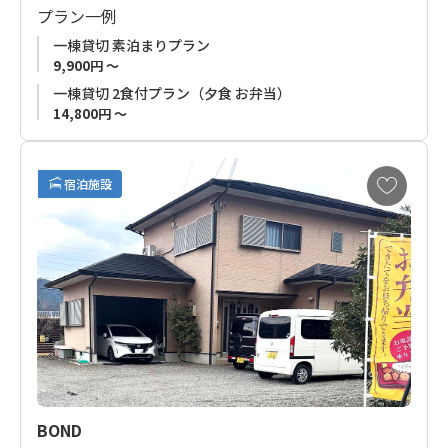
プラン一例
熊野三山のひとつである「熊野本宮大社」からバスで10分以
一棟貸切 素泊まりプラン
内。
9,900円 ～
本宮方面から高野山へ向かう熊野古道小辺路の登山口にも面し
一棟貸切 2食付プラン（夕食 お弁当）
ており、中辺路、小辺路歩きの両方に好アクセスの立地。
14,800円 ～
小さな集落の高台に位置し、一棟貸切なので他のお客様を気に
お
することなくゆったりと絶景の自然を満喫いただけます。
宿泊施設
気
に
熊野古道歩きのお客様はもちろん、都会を離れ自然の真ん中で
入
時間を過ごしたい方にもオススメのお宿です。
り
に
追
■
ご予約受付について
加
お申込みの受付はご利用希望日の４ケ月前からです。
BOND