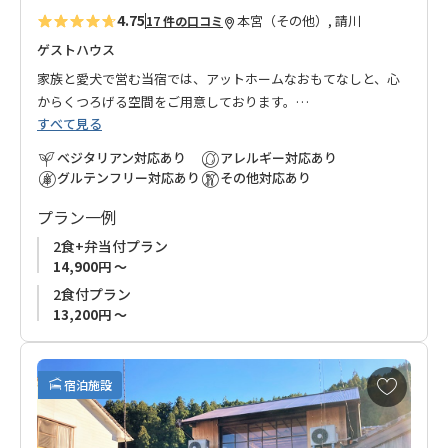
4.75
本宮（その他）, 請川
17 件の口コミ
ゲストハウス
家族と愛犬で営む当宿では、アットホームなおもてなしと、心
からくつろげる空間をご用意しております。
すべて見る
旅の疲れを癒し、夜には満天の星空が広がり、自然と一体にな
るような特別な時間をお楽しみいただけます。
ベジタリアン対応あり
アレルギー対応あり
グルテンフリー対応あり
その他対応あり
食事は地元の旬の食材をふんだんに使用し、「地産地消」をモ
プラン一例
ットーにしています。
ベジタリアンやその他の食事制限にも柔軟に対応し、皆さまに
2食+弁当付プラン
安心してお楽しみいただけます。
14,900円 ～
2食付プラン
熊野古道を歩き、心と体をリフレッシュした後は、「BOND」で
13,200円 ～
心の絆を深めるひとときをお過ごしください。
お
【ご注意】
宿泊施設
気
常駐の犬がおります。
に
犬アレルギーをお持ちの場合や、苦手な方はご利用をご遠慮く
入
ださい。