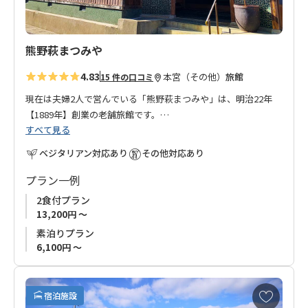
熊野萩まつみや
4.83
本宮（その他）
旅館
15 件の口コミ
現在は夫婦2人で営んでいる「熊野萩まつみや」は、明治22年
【1889年】創業の老舗旅館です。
すべて見る
国道が整備されていない頃、十津川村から新宮までの交通手段
は舟でした。十津川村で伐採された木材は、筏（いかだ）にし
ベジタリアン対応あり
その他対応あり
て流しました。
十津川村と本宮の間に位置する萩地区は、中継地点として当時
プラン一例
は筏師さんの宿泊で大変賑わったそうです。宿のすぐ近くの熊
2食付プラン
野川には、今でもかつての波止場が残っています。
13,200円 ～
現在の建物は増築されておりますが、賑わっていた頃の雰囲気
素泊りプラン
を味わってもらいながら、昔のノスタルジーな気持に浸ってい
6,100円 ～
ただけたら幸いです。
温泉も大浴場もありませんが、アットホームなおもてなしをさ
せていただきす。
お
宿泊施設
熊野古道小辺路の果無（はてなし）登山口八木尾から徒歩13
気