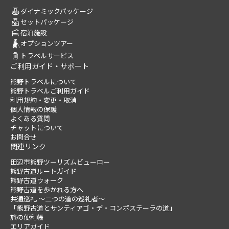
ダイナミックパッケージ
セットパッケージ
宿泊施設
オプションツアー
トラベルサービス
ご利用ガイド・サポート
熊野トラベルについて
熊野トラベルご利用ガイド
利用規約・変更・取消
個人情報の保護
よくある質問
チャットについて
お問合せ
関連リンク
田辺市熊野ツーリズムビューロー
熊野古道ルートガイド
熊野古道ウォーク
熊野古道を歩かれる方へ
共通巡礼 ～二つの道の巡礼者～
「熊野古道とサンティアゴ・デ・コンポステーラの道」
旅の便利帳
エリアガイド