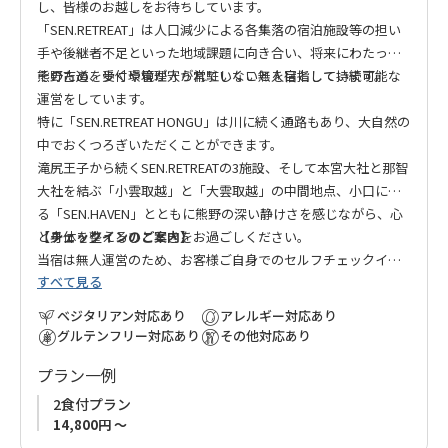
し、皆様のお越しをお待ちしています。
「SEN.RETREAT」は人口減少による各集落の宿泊施設等の担い
手や後継者不足といった地域課題に向き合い、将来にわたって
熊野古道を歩く環境が守られていくことを目指しています。
そのため、受付や管理人が常駐しない無人宿として持続可能な
運営をしています。
特に「SEN.RETREAT HONGU」は川に続く通路もあり、大自然の
中でおくつろぎいただくことができます。
滝尻王子から続くSEN.RETREATの3施設、そして本宮大社と那智
大社を結ぶ「小雲取越」と「大雲取越」の中間地点、小口にあ
る「SEN.HAVEN」とともに熊野の深い静けさを感じながら、心
と身体を整えるひとときをお過ごしください。
【チェックインのご案内】
当宿は無人運営のため、お客様ご自身でのセルフチェックイン
すべて見る
をお願いしております。宿泊日が近づきましたら、チェックイ
ン方法の詳細をご案内いたします。
ベジタリアン対応あり
アレルギー対応あり
グルテンフリー対応あり
その他対応あり
プラン一例
2食付プラン
14,800円 ～