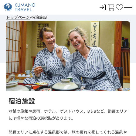
ロ
カ
お
グ
ー
気
前
ペ
次
前
ペ
次
トップページ
宿泊施設
イ
ト
に
の
ー
の
の
ー
の
ペ
ジ
ペ
ペ
ジ
ペ
ン
入
ー
目
ー
ー
目
ー
ジ
へ
ジ
ジ
へ
ジ
り
へ
へ
へ
へ
宿泊施設
老舗の旅館や民宿、ホテル、ゲストハウス、B＆Bなど、熊野エリア
には様々な宿泊の選択肢があります。
熊野エリアに点在する温泉郷では、旅の疲れを癒してくれる温泉や