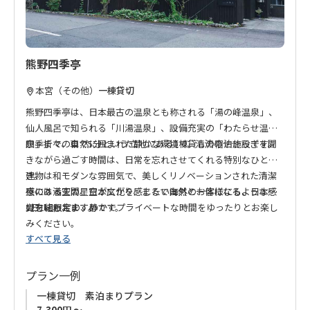
熊野四季亭
本宮（その他）
一棟貸切
熊野四季亭は、日本最古の温泉とも称される「湯の峰温泉」、
仙人風呂で知られる「川湯温泉」、設備充実の「わたらせ温
泉」まで、車で5分という立地にある1棟貸しの宿泊施設です。
四季折々の自然に囲まれた静かな環境で、清流のせせらぎを聞
きながら過ごす時間は、日常を忘れさせてくれる特別なひとと
き。
建物は和モダンな雰囲気で、美しくリノベーションされた清潔
夜には満天の星空が広がり、まるで自然と一体になるような感
感のある空間。日本文化を感じたい海外のお客様にも、日本人
覚を味わえます。
の方にもおすすめです。
1日1組限定の、静かでプライベートな時間をゆったりとお楽し
みください。
すべて見る
プラン一例
一棟貸切 素泊まりプラン
7,300円 ～