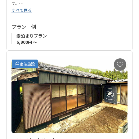
す。
すべて見る
熊野の地に魅せられ、大阪から家族で移住したオーナーが運営
するお宿です。
プラン一例
オーナーは徒歩圏内で一棟貸切の「
guest house シタノイエ
」
素泊まりプラン
も運営。
6,900円 ～
本宮温泉エリア（湯の峰、川湯、渡瀬）から離れた場所ではあ
ります.
お
宿泊施設
気
に
洋室がご希望でしたらこちらの「ゲストハウスはてなし」を、
入
一棟貸切でゆったりと和室をご希望でしたら「
guest house シ
り
タノイエ
」を。お好みに合わせてご予約下さい。
に
追
現在「素泊まりプラン」のみの販売ですが、徒歩1分圏内にスー
加
パーがあり、食事を購入いただけます。
熊野古道歩きはもちろん、ワーケーション等、長期滞在のお客
様にもオススメです。