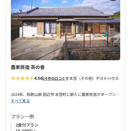
に
分、道の駅奥熊野ほんぐう店へは徒歩7分の距離です。
入
小辺路を歩く方はもちろん、熊野本宮大社（本宮大社前バス
り
停）、発心門王子、小雲取越請川登り口への送迎も行ってお
に
り、中辺路を歩く方にもおすすめです。
追
どうぞ、ご利用をお待ちしております。
加
農家民宿 茶の香
4.56
本宮（その他）
ゲストハウス
14 件の口コミ
2024年、和歌山県 田辺市 本宮町に新たに農家民宿がオープン！
すべて見る
日本人はもちろん、世界中から来られる方々にも日本文化を継
承したいというオーナーの夢と目標が詰まったお宿です。
プラン一例
2食付プラン
祖父母が営んでいたお茶畑を受け継いだオーナーが作るお茶
18,700円 ～