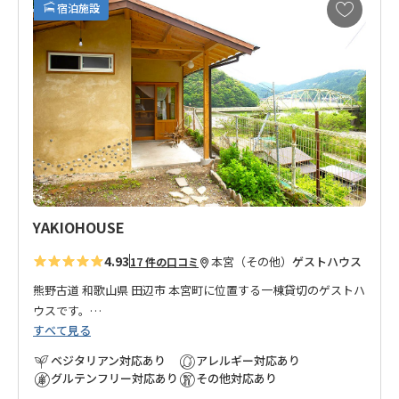
お
宿泊施設
気
に
入
り
に
追
加
YAKIOHOUSE
4.93
本宮（その他）
ゲストハウス
17 件の口コミ
熊野古道 和歌山県 田辺市 本宮町に位置する一棟貸切のゲストハ
ウスです。
すべて見る
旅行好きのオーナーが、和歌山県を5年かけて周り、本宮町を気
ベジタリアン対応あり
アレルギー対応あり
に入り家族で移住。
グルテンフリー対応あり
その他対応あり
自宅の離れを改装してオープンしたゲストハウスです。