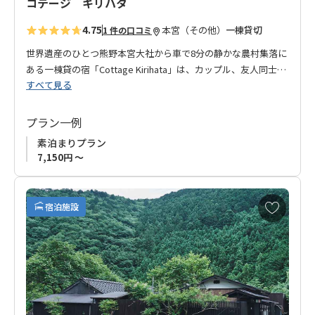
コテージ キリハタ
◆お知らせ◆
4.75
本宮（その他）
一棟貸切
1 件の口コミ
チェックイン方法はご予約・決済完了後にオーナーよりお知ら
せいたします。
世界遺産のひとつ熊野本宮大社から車で8分の静かな農村集落に
ある一棟貸の宿「Cottage Kirihata」は、カップル、友人同士、
すべて見る
ヤングファミリーに最適な宿です。熊野古道を歩いた後は、静
かな山あいの空間で疲れを癒してください。古道歩きの他、川
遊びやフィッシングなどのアクティビティやコテージ内でBBQ
プラン一例
も楽しめます。
素泊まりプラン
7,150円 ～
お
宿泊施設
気
に
入
り
に
追
加