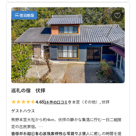
熊野三山のひとつ「熊野本宮大社」からバスで10分以内という
好立地。
お
宿泊施設
現在「素泊まりプラン」のみの販売ですが、徒歩3分以内にスー
気
に
パーがあり食事を購入可能。
入
り
温もりと安心を感じられる杉の木を全面に利用した内装に加
に
え、2階からは壮大な熊野川の絶景をご覧いただけます。
追
加
熊野古道 小辺路にも面しており、中辺路を歩かれる方はもちろ
ん、小辺路ウォークのお客様のご宿泊にもオススメ！
都会からのお客様、田舎暮らしに慣れているお客様、両方にご
満足いただけるお宿です。
巡礼の宿 伏拝
◆お知らせ◆
4.65
本宮（その他）, 伏拝
16 件の口コミ
チェックイン方法はご予約・決済完了後にオーナーよりお知ら
せいたします。
ゲストハウス
こちらのお宿は環境に配慮したコンポストトイレを採用してお
熊野本宮大社から約4km、伏拝の静かな集落に佇む一日二組限
ります。
定の古民家宿。
昔ながらの日本の原風景が残る環境で、旅人に癒しの時間を提
皆様のお越しを心よりお待ちしております。