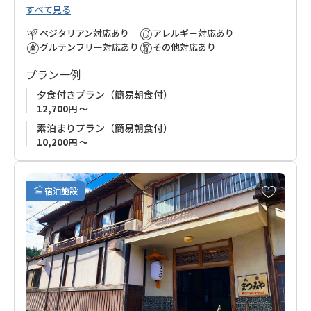
すべて見る
供します。
清潔で広々とした客室には美しい庭が広がり、静けさの中でゆ
ベジタリアン対応あり
アレルギー対応あり
ったりと過ごせます。
グルテンフリー対応あり
その他対応あり
熊野本宮大社へのアクセスも良好で、翌朝は余裕を持って参拝
プラン一例
可能。熊野詣の前泊に最適なロケーションです。
夕食付きプラン（簡易朝食付）
12,700円 ～
素泊まりプラン（簡易朝食付）
10,200円 ～
お
宿泊施設
気
に
入
り
に
追
加