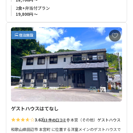
は、農薬不使用の栽培方法で茶葉まで食べられます。
2食+弁当付プラン
また、管理栄養士の資格を持ち、ハワイで料理修行も経験。
19,800円 ～
お客様に提供する食事は自家製の野菜も使用したお茶農家なら
ではの体に優しいお茶料理。
お
宿泊施設
ご希望のお客様はお茶の飲み比べも体験いただけます。※ご希
気
望の方は体験付きプランにてお申込みください。
に
入
り
本宮温泉エリア（湯の峰、川湯、渡瀬）から離れた場所ではあ
に
りますが、熊野本宮大社までの送迎もありご予約も安心。
追
加
熊野古道歩きでお越しのお客さま、田舎暮らしに興味をお持ち
のお客様にもオススメのお宿です。
ゲストハウスはてなし
3.62
本宮（その他）
ゲストハウス
13 件の口コミ
和歌山県田辺市 本宮町 に位置する洋室メインのゲストハウスで