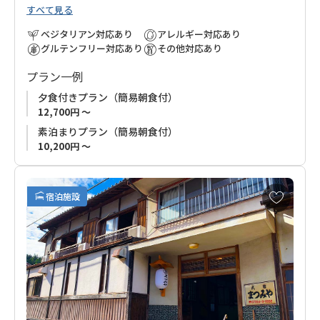
すべて見る
供します。
清潔で広々とした客室には美しい庭が広がり、静けさの中でゆ
ベジタリアン対応あり
アレルギー対応あり
ったりと過ごせます。
グルテンフリー対応あり
その他対応あり
熊野本宮大社へのアクセスも良好で、翌朝は余裕を持って参拝
プラン一例
可能。熊野詣の前泊に最適なロケーションです。
夕食付きプラン（簡易朝食付）
12,700円 ～
素泊まりプラン（簡易朝食付）
10,200円 ～
お
宿泊施設
気
に
入
り
に
追
加