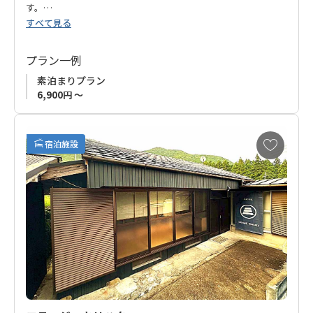
す。
すべて見る
熊野の地に魅せられ、大阪から家族で移住したオーナーが運営
するお宿です。
プラン一例
オーナーは徒歩圏内で一棟貸切の「
guest house シタノイエ
」
素泊まりプラン
も運営。
6,900円 ～
本宮温泉エリア（湯の峰、川湯、渡瀬）から離れた場所ではあ
ります.
お
宿泊施設
気
に
洋室がご希望でしたらこちらの「ゲストハウスはてなし」を、
入
一棟貸切でゆったりと和室をご希望でしたら「
guest house シ
り
タノイエ
」を。お好みに合わせてご予約下さい。
に
追
現在「素泊まりプラン」のみの販売ですが、徒歩1分圏内にスー
加
パーがあり、食事を購入いただけます。
熊野古道歩きはもちろん、ワーケーション等、長期滞在のお客
様にもオススメです。