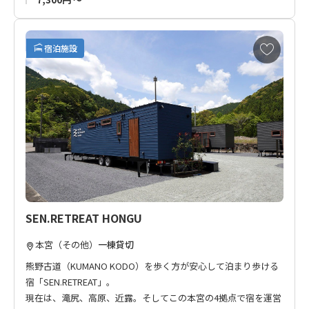
お
宿泊施設
気
に
入
り
に
追
加
SEN.RETREAT HONGU
本宮（その他）
一棟貸切
熊野古道（KUMANO KODO）を歩く方が安心して泊まり歩ける
宿「SEN.RETREAT」。
現在は、滝尻、高原、近露。そしてこの本宮の4拠点で宿を運営