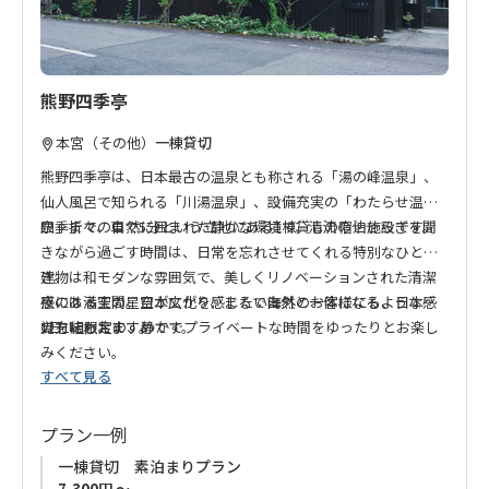
熊野四季亭
本宮（その他）
一棟貸切
熊野四季亭は、日本最古の温泉とも称される「湯の峰温泉」、
仙人風呂で知られる「川湯温泉」、設備充実の「わたらせ温
泉」まで、車で5分という立地にある1棟貸しの宿泊施設です。
四季折々の自然に囲まれた静かな環境で、清流のせせらぎを聞
きながら過ごす時間は、日常を忘れさせてくれる特別なひとと
き。
建物は和モダンな雰囲気で、美しくリノベーションされた清潔
夜には満天の星空が広がり、まるで自然と一体になるような感
感のある空間。日本文化を感じたい海外のお客様にも、日本人
覚を味わえます。
の方にもおすすめです。
1日1組限定の、静かでプライベートな時間をゆったりとお楽し
みください。
すべて見る
プラン一例
一棟貸切 素泊まりプラン
7,300円 ～