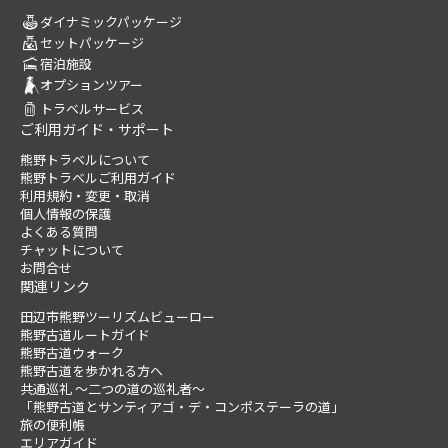
ダイナミックパッケージ
セットパッケージ
宿泊施設
オプションツアー
トラベルサービス
ご利用ガイド・サポート
熊野トラベルについて
熊野トラベルご利用ガイド
利用規約・変更・取消
個人情報の保護
よくある質問
チャットについて
お問合せ
関連リンク
田辺市熊野ツーリズムビューロー
熊野古道ルートガイド
熊野古道ウォーク
熊野古道を歩かれる方へ
共通巡礼 ～二つの道の巡礼者～
「熊野古道とサンティアゴ・デ・コンポステーラの道」
旅の便利帳
エリアガイド