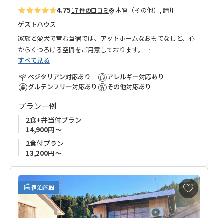
4.75
本宮（その他）, 請川
17 件の口コミ
ゲストハウス
家族と愛犬で営む当宿では、アットホームなおもてなしと、心
からくつろげる空間をご用意しております。
すべて見る
旅の疲れを癒し、夜には満天の星空が広がり、自然と一体にな
るような特別な時間をお楽しみいただけます。
ベジタリアン対応あり
アレルギー対応あり
グルテンフリー対応あり
その他対応あり
食事は地元の旬の食材をふんだんに使用し、「地産地消」をモ
プラン一例
ットーにしています。
ベジタリアンやその他の食事制限にも柔軟に対応し、皆さまに
2食+弁当付プラン
安心してお楽しみいただけます。
14,900円 ～
2食付プラン
熊野古道を歩き、心と体をリフレッシュした後は、「BOND」で
13,200円 ～
心の絆を深めるひとときをお過ごしください。
お
【ご注意】
宿泊施設
気
常駐の犬がおります。
に
犬アレルギーをお持ちの場合や、苦手な方はご利用をご遠慮く
入
ださい。