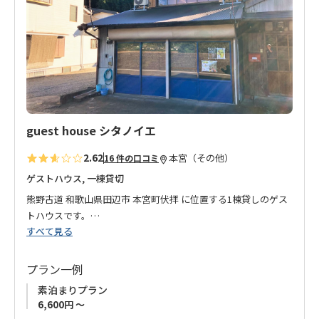
り
ご理解をいただきました上でのご予約をお願いいたします。
に
追
加
guest house シタノイエ
2.62
本宮（その他）
16 件の口コミ
ゲストハウス, 一棟貸切
熊野古道 和歌山県田辺市 本宮町伏拝 に位置する1棟貸しのゲス
トハウスです。
すべて見る
大阪で教職に就いていたオーナーが、2012年に1週間滞在した熊
野の自然に魅せられ、その後家族で移住。
プラン一例
まるで親戚のおじちゃんの家に遊びに来たような空間を提供し
素泊まりプラン
たいという想いからオープンしたお宿です。
6,600円 ～