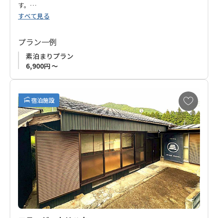
す。
すべて見る
熊野の地に魅せられ、大阪から家族で移住したオーナーが運営
するお宿です。
プラン一例
オーナーは徒歩圏内で一棟貸切の「
guest house シタノイエ
」
素泊まりプラン
も運営。
6,900円 ～
本宮温泉エリア（湯の峰、川湯、渡瀬）から離れた場所ではあ
ります.
お
宿泊施設
気
に
洋室がご希望でしたらこちらの「ゲストハウスはてなし」を、
入
一棟貸切でゆったりと和室をご希望でしたら「
guest house シ
り
タノイエ
」を。お好みに合わせてご予約下さい。
に
追
現在「素泊まりプラン」のみの販売ですが、徒歩1分圏内にスー
加
パーがあり、食事を購入いただけます。
熊野古道歩きはもちろん、ワーケーション等、長期滞在のお客
様にもオススメです。