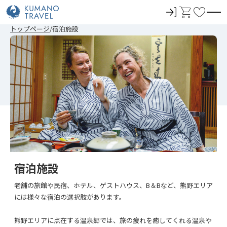
ロ
カ
お
グ
ー
気
前
ペ
次
前
ペ
次
トップページ
宿泊施設
イ
ト
に
の
ー
の
の
ー
の
ペ
ジ
ペ
ペ
ジ
ペ
ン
入
ー
目
ー
ー
目
ー
ジ
へ
ジ
ジ
へ
ジ
り
へ
へ
へ
へ
宿泊施設
老舗の旅館や民宿、ホテル、ゲストハウス、B＆Bなど、熊野エリア
には様々な宿泊の選択肢があります。
熊野エリアに点在する温泉郷では、旅の疲れを癒してくれる温泉や