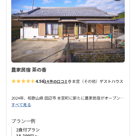
に
分、道の駅奥熊野ほんぐう店へは徒歩7分の距離です。
入
小辺路を歩く方はもちろん、熊野本宮大社（本宮大社前バス
り
停）、発心門王子、小雲取越請川登り口への送迎も行ってお
に
り、中辺路を歩く方にもおすすめです。
追
どうぞ、ご利用をお待ちしております。
加
農家民宿 茶の香
4.56
本宮（その他）
ゲストハウス
14 件の口コミ
2024年、和歌山県 田辺市 本宮町に新たに農家民宿がオープン！
すべて見る
日本人はもちろん、世界中から来られる方々にも日本文化を継
承したいというオーナーの夢と目標が詰まったお宿です。
プラン一例
2食付プラン
祖父母が営んでいたお茶畑を受け継いだオーナーが作るお茶
18,700円 ～