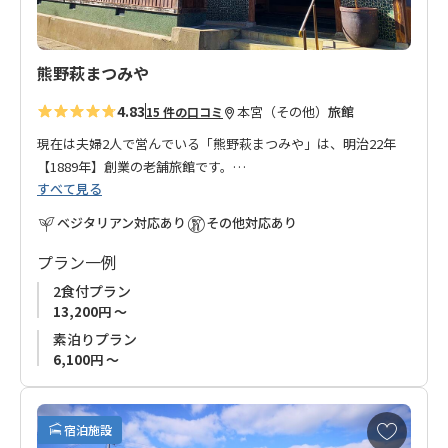
熊野萩まつみや
4.83
本宮（その他）
旅館
15 件の口コミ
現在は夫婦2人で営んでいる「熊野萩まつみや」は、明治22年
【1889年】創業の老舗旅館です。
すべて見る
国道が整備されていない頃、十津川村から新宮までの交通手段
は舟でした。十津川村で伐採された木材は、筏（いかだ）にし
ベジタリアン対応あり
その他対応あり
て流しました。
十津川村と本宮の間に位置する萩地区は、中継地点として当時
プラン一例
は筏師さんの宿泊で大変賑わったそうです。宿のすぐ近くの熊
2食付プラン
野川には、今でもかつての波止場が残っています。
13,200円 ～
現在の建物は増築されておりますが、賑わっていた頃の雰囲気
素泊りプラン
を味わってもらいながら、昔のノスタルジーな気持に浸ってい
6,100円 ～
ただけたら幸いです。
温泉も大浴場もありませんが、アットホームなおもてなしをさ
せていただきす。
お
宿泊施設
熊野古道小辺路の果無（はてなし）登山口八木尾から徒歩13
気