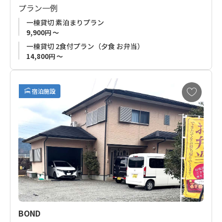
プラン一例
熊野三山のひとつである「熊野本宮大社」からバスで10分以
一棟貸切 素泊まりプラン
内。
9,900円 ～
本宮方面から高野山へ向かう熊野古道小辺路の登山口にも面し
一棟貸切 2食付プラン（夕食 お弁当）
ており、中辺路、小辺路歩きの両方に好アクセスの立地。
14,800円 ～
小さな集落の高台に位置し、一棟貸切なので他のお客様を気に
お
することなくゆったりと絶景の自然を満喫いただけます。
宿泊施設
気
に
熊野古道歩きのお客様はもちろん、都会を離れ自然の真ん中で
入
時間を過ごしたい方にもオススメのお宿です。
り
に
追
■
ご予約受付について
加
お申込みの受付はご利用希望日の４ケ月前からです。
BOND