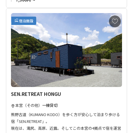
お
宿泊施設
気
に
入
り
に
追
加
SEN.RETREAT HONGU
本宮（その他）
一棟貸切
熊野古道（KUMANO KODO）を歩く方が安心して泊まり歩ける
宿「SEN.RETREAT」。
現在は、滝尻、高原、近露。そしてこの本宮の4拠点で宿を運営