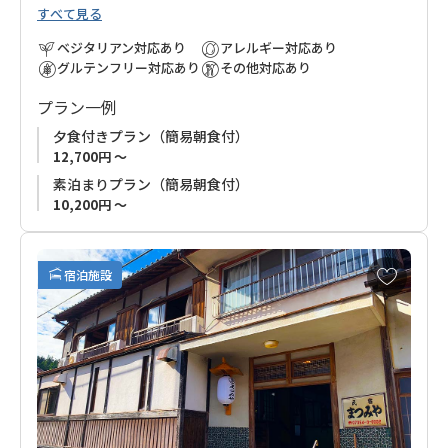
すべて見る
供します。
清潔で広々とした客室には美しい庭が広がり、静けさの中でゆ
ベジタリアン対応あり
アレルギー対応あり
ったりと過ごせます。
グルテンフリー対応あり
その他対応あり
熊野本宮大社へのアクセスも良好で、翌朝は余裕を持って参拝
プラン一例
可能。熊野詣の前泊に最適なロケーションです。
夕食付きプラン（簡易朝食付）
12,700円 ～
素泊まりプラン（簡易朝食付）
10,200円 ～
お
宿泊施設
気
に
入
り
に
追
加