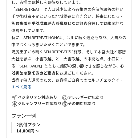
し、皆様のお越しをお待ちしています。
「SEN.RETREAT」は人口減少による各集落の宿泊施設等の担い
手や後継者不足といった地域課題に向き合い、将来にわたって
熊野古道を歩く環境が守られていくことを目指しています。
そのため、受付や管理人が常駐しない無人宿として持続可能な
運営をしています。
特に「SEN.RETREAT HONGU」は川に続く通路もあり、大自然の
中でおくつろぎいただくことができます。
滝尻王子から続くSEN.RETREATの3施設、そして本宮大社と那智
大社を結ぶ「小雲取越」と「大雲取越」の中間地点、小口にあ
る「SEN.HAVEN」とともに熊野の深い静けさを感じながら、心
と身体を整えるひとときをお過ごしください。
【チェックインのご案内】
当宿は無人運営のため、お客様ご自身でのセルフチェックイン
すべて見る
をお願いしております。宿泊日が近づきましたら、チェックイ
ン方法の詳細をご案内いたします。
ベジタリアン対応あり
アレルギー対応あり
グルテンフリー対応あり
その他対応あり
プラン一例
2食付プラン
14,800円 ～