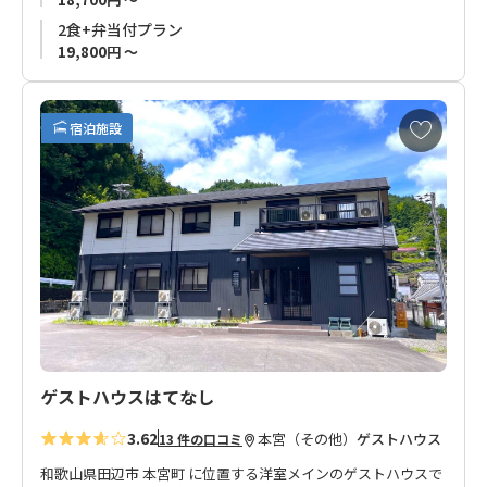
は、農薬不使用の栽培方法で茶葉まで食べられます。
2食+弁当付プラン
また、管理栄養士の資格を持ち、ハワイで料理修行も経験。
19,800円 ～
お客様に提供する食事は自家製の野菜も使用したお茶農家なら
ではの体に優しいお茶料理。
お
宿泊施設
ご希望のお客様はお茶の飲み比べも体験いただけます。※ご希
気
望の方は体験付きプランにてお申込みください。
に
入
り
本宮温泉エリア（湯の峰、川湯、渡瀬）から離れた場所ではあ
に
りますが、熊野本宮大社までの送迎もありご予約も安心。
追
加
熊野古道歩きでお越しのお客さま、田舎暮らしに興味をお持ち
のお客様にもオススメのお宿です。
ゲストハウスはてなし
3.62
本宮（その他）
ゲストハウス
13 件の口コミ
和歌山県田辺市 本宮町 に位置する洋室メインのゲストハウスで