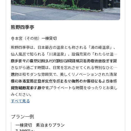
熊野四季亭
本宮（その他）
一棟貸切
熊野四季亭は、日本最古の温泉とも称される「湯の峰温泉」、
仙人風呂で知られる「川湯温泉」、設備充実の「わたらせ温
泉」まで、車で5分という立地にある1棟貸しの宿泊施設です。
四季折々の自然に囲まれた静かな環境で、清流のせせらぎを聞
きながら過ごす時間は、日常を忘れさせてくれる特別なひとと
き。
建物は和モダンな雰囲気で、美しくリノベーションされた清潔
夜には満天の星空が広がり、まるで自然と一体になるような感
感のある空間。日本文化を感じたい海外のお客様にも、日本人
覚を味わえます。
の方にもおすすめです。
1日1組限定の、静かでプライベートな時間をゆったりとお楽し
みください。
すべて見る
プラン一例
一棟貸切 素泊まりプラン
7,300円 ～