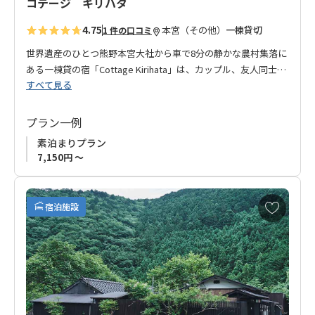
コテージ キリハタ
◆お知らせ◆
4.75
本宮（その他）
一棟貸切
1 件の口コミ
チェックイン方法はご予約・決済完了後にオーナーよりお知ら
せいたします。
世界遺産のひとつ熊野本宮大社から車で8分の静かな農村集落に
ある一棟貸の宿「Cottage Kirihata」は、カップル、友人同士、
すべて見る
ヤングファミリーに最適な宿です。熊野古道を歩いた後は、静
かな山あいの空間で疲れを癒してください。古道歩きの他、川
遊びやフィッシングなどのアクティビティやコテージ内でBBQ
プラン一例
も楽しめます。
素泊まりプラン
7,150円 ～
お
宿泊施設
気
に
入
り
に
追
加