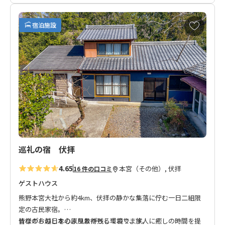
熊野三山のひとつ「熊野本宮大社」からバスで10分以内という
好立地。
お
宿泊施設
現在「素泊まりプラン」のみの販売ですが、徒歩3分以内にスー
気
に
パーがあり食事を購入可能。
入
り
温もりと安心を感じられる杉の木を全面に利用した内装に加
に
え、2階からは壮大な熊野川の絶景をご覧いただけます。
追
加
熊野古道 小辺路にも面しており、中辺路を歩かれる方はもちろ
ん、小辺路ウォークのお客様のご宿泊にもオススメ！
都会からのお客様、田舎暮らしに慣れているお客様、両方にご
満足いただけるお宿です。
巡礼の宿 伏拝
◆お知らせ◆
4.65
本宮（その他）, 伏拝
16 件の口コミ
チェックイン方法はご予約・決済完了後にオーナーよりお知ら
せいたします。
ゲストハウス
こちらのお宿は環境に配慮したコンポストトイレを採用してお
熊野本宮大社から約4km、伏拝の静かな集落に佇む一日二組限
ります。
定の古民家宿。
昔ながらの日本の原風景が残る環境で、旅人に癒しの時間を提
皆様のお越しを心よりお待ちしております。