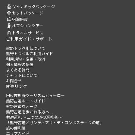
ダイナミックパッケージ
セットパッケージ
宿泊施設
オプションツアー
トラベルサービス
ご利用ガイド・サポート
熊野トラベルについて
熊野トラベルご利用ガイド
利用規約・変更・取消
個人情報の保護
よくある質問
チャットについて
お問合せ
関連リンク
田辺市熊野ツーリズムビューロー
熊野古道ルートガイド
熊野古道ウォーク
熊野古道を歩かれる方へ
共通巡礼 ～二つの道の巡礼者～
「熊野古道とサンティアゴ・デ・コンポステーラの道」
旅の便利帳
エリアガイド