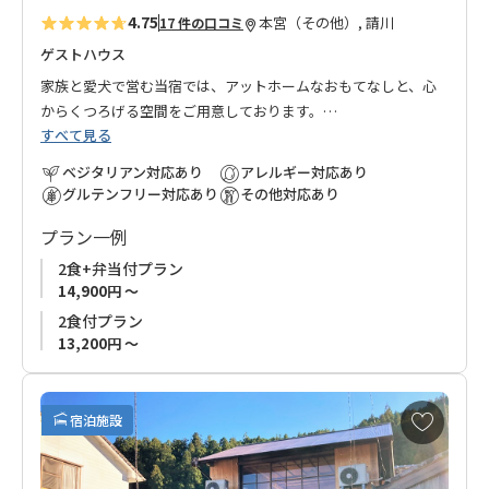
4.75
本宮（その他）, 請川
17 件の口コミ
ゲストハウス
家族と愛犬で営む当宿では、アットホームなおもてなしと、心
からくつろげる空間をご用意しております。
すべて見る
旅の疲れを癒し、夜には満天の星空が広がり、自然と一体にな
るような特別な時間をお楽しみいただけます。
ベジタリアン対応あり
アレルギー対応あり
グルテンフリー対応あり
その他対応あり
食事は地元の旬の食材をふんだんに使用し、「地産地消」をモ
プラン一例
ットーにしています。
ベジタリアンやその他の食事制限にも柔軟に対応し、皆さまに
2食+弁当付プラン
安心してお楽しみいただけます。
14,900円 ～
2食付プラン
熊野古道を歩き、心と体をリフレッシュした後は、「BOND」で
13,200円 ～
心の絆を深めるひとときをお過ごしください。
お
【ご注意】
宿泊施設
気
常駐の犬がおります。
に
犬アレルギーをお持ちの場合や、苦手な方はご利用をご遠慮く
入
ださい。