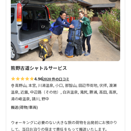
に
入
り
に
追
加
熊野古道シャトルサービス
4.96
2020 件の口コミ
高野山, 本宮, 川湯温泉, 小口, 那智山, 田辺市街地, 伏拝, 渡瀬
温泉, 近露, 中辺路（その他）, 白浜温泉, 滝尻, 勝浦, 高田, 高原,
湯の峰温泉, 請川, 野中
搬送(荷物/車両)
ウォーキングに必要のない大きな旅の荷物を出発前にお預かり
して、当日お泊りの宿まで責任をもって搬送いたします。