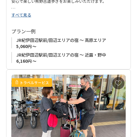
安心で楽しい熊野古道歩きをお楽しみいただけます。
すべて見る
■ご注意とお願い
お荷物に目印となるようタグをお付けします。
他のお客様のお荷物との誤配防止のため、搬送期間中はタグを
プラン一例
外さないようご協力をお願いいたします。
JR紀伊田辺駅前/田辺エリアの宿 ～ 高原エリア
5,060円 ～
JR紀伊田辺駅前/田辺エリアの宿 ～ 近露・野中
6,160円 ～
お
トラベルサービス
気
に
入
り
に
追
加