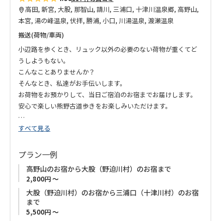
高田, 新宮, 大股, 那智山, 請川, 三浦口, 十津川温泉郷, 高野山,
本宮, 湯の峰温泉, 伏拝, 勝浦, 小口, 川湯温泉, 渡瀬温泉
搬送(荷物/車両)
小辺路を歩くとき、リュック以外の必要のない荷物が重くてど
うしようもない。
こんなことありませんか？
そんなとき、私達がお手伝いします。
お荷物をお預かりして、当日ご宿泊のお宿までお届けします。
安心で楽しい熊野古道歩きをお楽しみいただけます。
すべて見る
【ご注意】
3月1日～3月31日の期間中、雪の影響により「大股エリア」へ
の発着の荷物搬送は対応できません。
プラン一例
荷物搬送は募集型企画旅行ではありません。特別補償の対象外
高野山のお宿から大股（野迫川村）のお宿まで
となります。
2,800円 ～
大股（野迫川村）のお宿から三浦口（十津川村）のお宿
まで
5,500円 ～