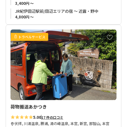
お荷物は専用BOXに入れての搬送のため、他のお荷物と直接触
3,400円 ～
れることが無く、小物の雑落、水漏れ等の心配もありません。
JR紀伊田辺駅前/田辺エリアの宿 ～ 近露・野中
※
110Lを超える大型荷物は専用の袋に入れての搬送となりま
4,800円 ～
す。
ご予約いただいたお客様のお荷物はオリジナルデザインの木製
お
トラベルサービス
荷物タグでお届け。
気
ご旅行終了後は旅の記念にプレゼントします。
に
入
り
お荷物をお預かりして、当日ご宿泊のお宿までお届けしますの
に
で、安心で楽しい熊野古道歩きをお楽しみいただけます。
追
お荷物1個から格安な料金でお受けし安全にお届けいたします。
加
お気軽にお申し込みください。
荷物搬送あかつき
5.00
17 件の口コミ
伏拝, 川湯温泉, 勝浦, 湯の峰温泉, 本宮, 新宮, 那智山, 本宮