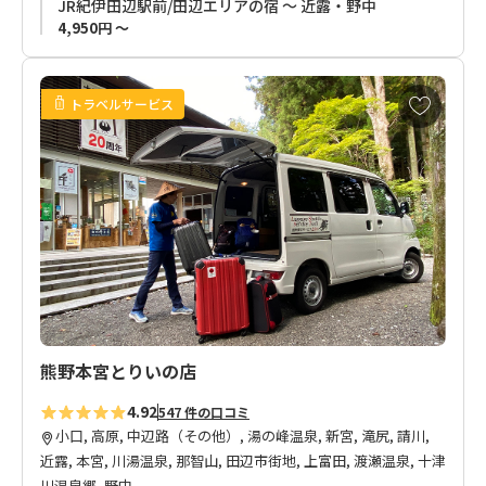
JR紀伊田辺駅前/田辺エリアの宿 ～ 近露・野中
縁Joy Unsoへのお荷物依頼可能個数は最大15個まで可能です。
4,950円 ～
お
トラベルサービス
気
に
入
り
に
追
加
熊野本宮とりいの店
4.92
547 件の口コミ
小口, 高原, 中辺路（その他）, 湯の峰温泉, 新宮, 滝尻, 請川,
近露, 本宮, 川湯温泉, 那智山, 田辺市街地, 上富田, 渡瀬温泉, 十津
川温泉郷, 野中