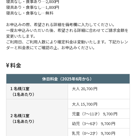
寝具なし・食事あり…2,800円
寝具あり・食事なし…1,800円
寝具なし・食事なし…無料
お申込みの際、希望される詳細を備考欄に入力してください。
一度お申込みいただいた後、希望される詳細に合わせてご請求金額を
変更いたします。
ご利用日、ご利用人数により確定料金は変動いたします。下記カレン
ダーと料金表にてご確認の上、お申込みください。
料金
休日料金（2025年6月から）
1 名様/1室
大人
20,700 円
（1名あたり）
大人
15,700 円
児童（7～11才）
9,700 円
2 名様/1室
（1名あたり）
幼児（3～6才）
9,700 円
乳児（0～2才）
9,700 円