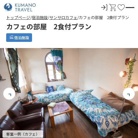
ロ
カ
お
グ
ー
気
トップページ
宿泊施設
サンサロカフェ
カフェの部屋 2食付プラン
イ
ト
に
カフェの部屋 2食付プラン
ン
入
り
宿泊施設
客室一例（カフェ）