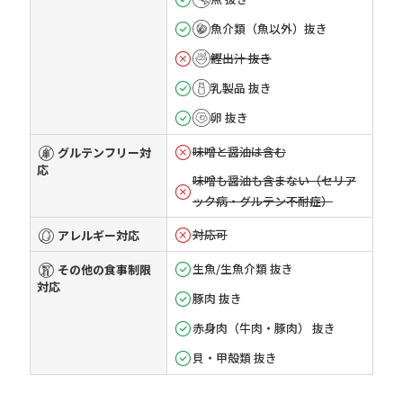
魚介類（魚以外）抜き
鰹出汁 抜き
乳製品 抜き
卵 抜き
味噌と醤油は含む
グルテンフリー対
応
味噌も醤油も含まない（セリア
ック病・グルテン不耐症）
対応可
アレルギー対応
生魚/生魚介類 抜き
その他の食事制限
対応
豚肉 抜き
赤身肉（牛肉・豚肉） 抜き
貝・甲殻類 抜き