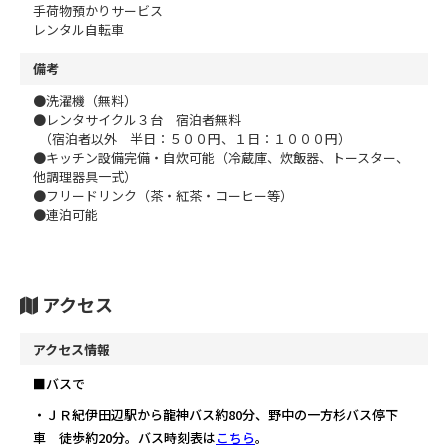
手荷物預かりサービス
レンタル自転車
備考
●洗濯機（無料）
●レンタサイクル３台 宿泊者無料
（宿泊者以外 半日：５００円、１日：１０００円）
●キッチン設備完備・自炊可能（冷蔵庫、炊飯器、トースター、
他調理器具一式）
●フリードリンク（茶・紅茶・コーヒー等）
●連泊可能
アクセス
アクセス情報
■バスで
・ＪＲ紀伊田辺駅から龍神バス約80分、野中の一方杉バス停下
車 徒歩約20分。バス時刻表は
こちら
。