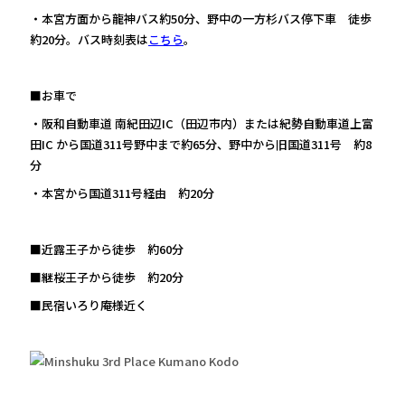
・本宮方面から龍神バス約50分、野中の一方杉バス停下車 徒歩
約20分。バス時刻表は
こちら
。
■お車で
・阪和自動車道 南紀田辺IC（田辺市内）または紀勢自動車道上富
田IC から国道311号野中まで約65分、野中から旧国道311号 約8
分
・本宮から国道311号経由 約20分
■近露王子から徒歩 約60分
■継桜王子から徒歩 約20分
■民宿いろり庵様近く