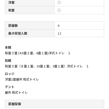
洋室
○
和室
○
部屋数
6
最大収容人数
12
本館
和室３室 (4.5畳２室、6畳１室)
洋式トイレ １
別館
和室３室（８畳１室、10畳１室、3畳１室）
洋式トイレ １
ロッジ
洋室1室
屋外 和式トイレ
テント
屋外 和式トイレ
部屋設備