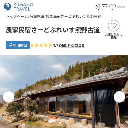
ロ
カ
お
グ
ー
気
トップページ
宿泊施設
農家民宿さーどぷれいす熊野古道
イ
ト
に
ン
入
農家民宿さーどぷれいす熊野古道
り
お気に入りに
追加
4.77
宿泊施設
463 件の口コミ