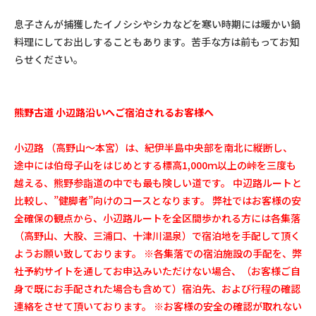
息子さんが捕獲したイノシシやシカなどを寒い時期には暖かい鍋
料理にしてお出しすることもあります。苦手な方は前もってお知
らせください。
熊野古道 小辺路沿いへご宿泊されるお客様へ
小辺路 （高野山～本宮）は、紀伊半島中央部を南北に縦断し、
途中には伯母子山をはじめとする標高1,000ｍ以上の峠を三度も
越える、熊野参詣道の中でも最も険しい道です。 中辺路ルートと
比較し、”健脚者”向けのコースとなります。 弊社ではお客様の安
全確保の観点から、小辺路ルートを全区間歩かれる方には各集落
（高野山、大股、三浦口、十津川温泉）で宿泊地を手配して頂く
ようお願い致しております。 ※各集落での宿泊施設の手配を、弊
社予約サイトを通してお申込みいただけない場合、（お客様ご自
身で既にお手配された場合も含めて）宿泊先、および行程の確認
連絡をさせて頂いております。 ※お客様の安全の確認が取れない