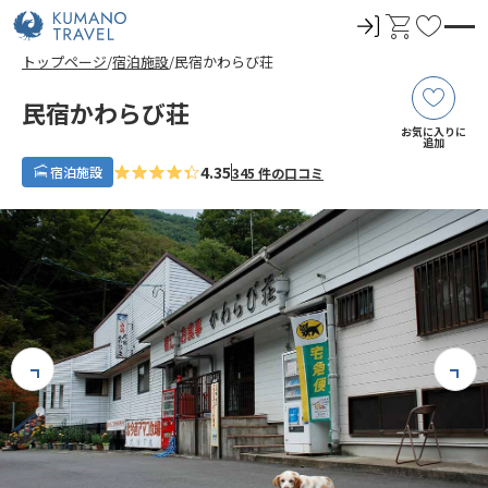
ロ
カ
お
グ
ー
気
トップページ
宿泊施設
民宿かわらび荘
イ
ト
に
ン
入
民宿かわらび荘
り
お気に入りに
追加
4.35
宿泊施設
345 件の口コミ