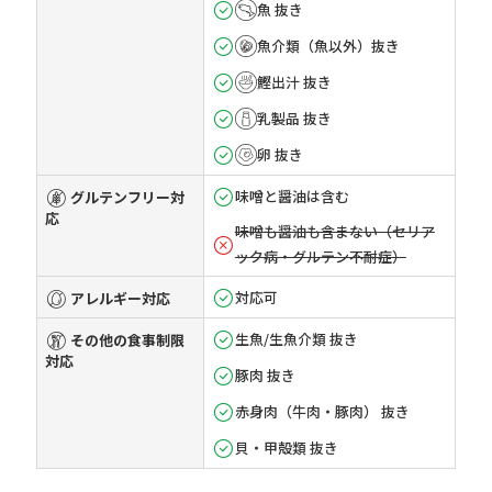
魚 抜き
魚介類（魚以外）抜き
鰹出汁 抜き
乳製品 抜き
卵 抜き
味噌と醤油は含む
グルテンフリー対
応
味噌も醤油も含まない（セリア
ック病・グルテン不耐症）
対応可
アレルギー対応
生魚/生魚介類 抜き
その他の食事制限
対応
豚肉 抜き
赤身肉（牛肉・豚肉） 抜き
貝・甲殻類 抜き