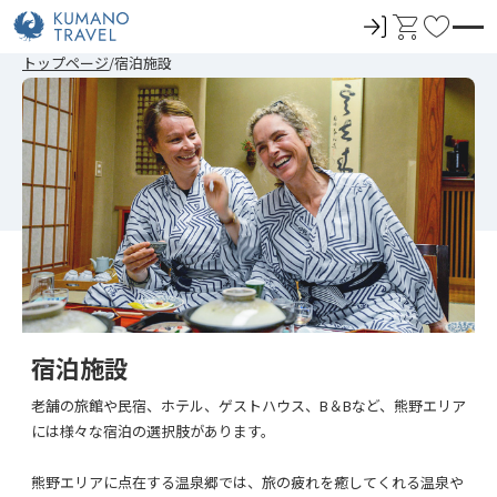
ロ
カ
お
グ
ー
気
トップページ
宿泊施設
イ
ト
に
ン
入
り
宿泊施設
老舗の旅館や民宿、ホテル、ゲストハウス、B＆Bなど、熊野エリア
には様々な宿泊の選択肢があります。
熊野エリアに点在する温泉郷では、旅の疲れを癒してくれる温泉や