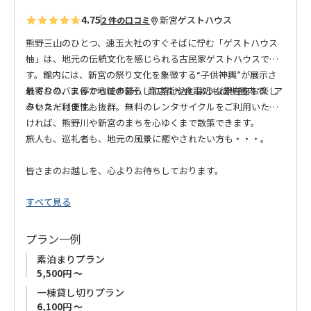
4.75
新宮
ゲストハウス
2 件の口コミ
熊野三山のひとつ、速玉大社のすぐそばに佇む「ゲストハウス
柚」は、地元の伝統文化を感じられる古民家ゲストハウスで
す。館内には、新宮の祭り文化を象徴する“子供神輿”が展示さ
れており、まるで地域の暮らしに溶け込むような滞在をお楽し
最寄りのバス停から徒歩5分、商店街や食事処も徒歩圏内で、ア
みいただけます。
クセス・利便性も抜群。無料のレンタサイクルをご利用いただ
ければ、熊野川や新宮のまちを心ゆくまで散策できます。
旅人も、巡礼者も、地元の風景に癒やされたい方も・・・。
皆さまのお越しを、心よりお待ちしております。
すべて見る
プラン一例
素泊まりプラン
5,500円 ～
一棟貸し切りプラン
6,100円 ～