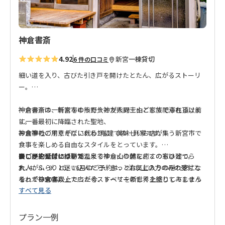
神倉書斎
4.92
新宮
一棟貸切
6 件の口コミ
細い道を入り、古びた引き戸を開けたとたん、広がるストーリ
ー。
神倉書斎は、新宮市の熊野大神が熊野三山として祀られる以前
神倉書斎の一軒家をゆったりと友人同士やご家族で滞在頂けま
に一番最初に降臨された聖地、
す。
神倉神社のすぐそばにある2階建ての一軒家です。
お食事のご用意がない代わりに、美味しいお店が集う新宮市で
食事を楽しめる自由なスタイルをとっています。
長い歴史と深い緑をたたえる神倉山の麓に、この家は建てら
少し足を延ばせば勝浦温泉でゆっくり体を癒すのもひとつ。
■ご予約受付について
れ、
大人がふらりと迷い込んだら、きっとお気に入りの隠れ家にな
3、4、5、9、10、11月のご予約は、2泊以上の方のみの受付と
それから50年以上たった今、すべてを新しく上塗りしてしまう
る、「神倉書斎」で広がるストーリーの世界を感じてみません
なっています。
すべて見る
のではなく、
か。
ぜひ、2泊以上のご連泊でご検討ください。
建物がこれまで刻んできた時間も生かしたい、という思いで改
修してできたのが、 神倉書斎です。
■お受け入れ人数について
プラン一例