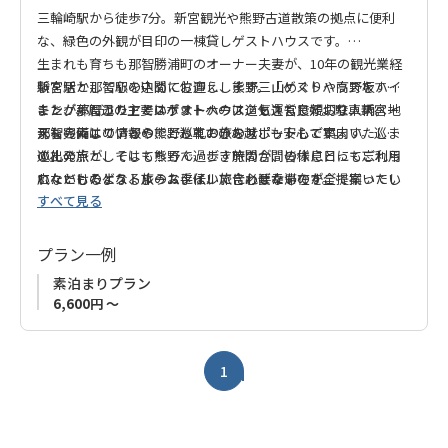
三輪崎駅から徒歩7分。新宮観光や熊野古道散策の拠点に便利
な、緑色の外観が目印の一棟貸しゲストハウスです。
生まれも育ちも那智勝浦町のオーナー夫妻が、10年の観光業経
新宮駅と那智駅の中間に位置し、熊野三山めぐりや高野坂ハイ
験を活かして心を込めてお迎えします。「ゲストハウスをする
キング、周辺の主要スポットへのアクセスも良好。駐車スペー
ことが夢だった」というオーナーは、気さくで親切な人柄。地
また、那智エリアでは
ゲストハウス道
も運営しており、新宮・
スも完備しているので、お車でのお越しも安心です。
元ならではの情報や、とっておきのスポットもご案内いたしま
那智の両エリアから熊野巡礼の旅をサポートしています。巡礼
す。
の出発点としてはもちろん、歩き旅の合間の休息日にもご利用
巡礼の旅が、そして熊野で過ごす時間が、皆様にとって忘れら
広々としたゲストルームには、旅に必要なものが全て揃ってい
いただけるよう、旅のスタイルに合わせた滞在をご提案いたし
れないものとなるようお手伝いできれば幸いです。
すべて見る
ます。設備充実のキッチンもあり、長期滞在にも対応。清潔で
ます。
世界中からのゲストとの出会いを楽しみに、皆様のお越しを心
実用的な空間で、ゆったりとお過ごしいただけます。
よりお待ちしています。
プラン一例
素泊まりプラン
6,600円 ～
1