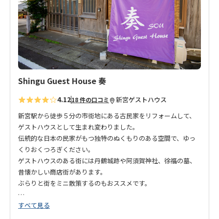
に
追
加
Shingu Guest House 奏
4.12
新宮
ゲストハウス
18 件の口コミ
新宮駅から徒歩５分の市街地にある古民家をリフォームして、
ゲストハウスとして生まれ変わりました。
伝統的な日本の民家がもつ独特のぬくもりのある空間で、ゆっ
くりおくつろぎください。
ゲストハウスのある街には丹鶴城跡や阿須賀神社、徐福の墓、
昔懐かしい商店街があります。
ぶらりと街をミニ散策するのもおススメです。
すべて見る
＜注意＞
別館は、本館 Shingu Guest House 奏から徒歩1分のところに