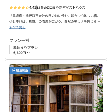
4.41
新宮
ゲストハウス
12 件の口コミ
世界遺産・熊野速玉大社の目の前に佇む、静かで心地よい宿。
少し歩けば、熊野川の清流が広がり、自然の美しさを感じられ
すべて見る
る絶好のロケーションです。
快適な滞在をサポートするために、無料Wi-Fi・専用駐車場を完
備。全室エアコン付き＆禁煙で、心地よい時間をお過ごしいた
プラン一例
だけます。
素泊まりプラン
2階の窓から望む熊野川の景色を楽しみながら、ゆったりとした
6,600円 ～
ひとときをお過ごしください。
◆当館は12歳未満のお客様はご利用いただけません。
お
宿泊施設
◆素泊まりプランのみの販売です。
新宮市内のレストラン、コ
気
に
ンビニエンスストア等をご利用ください。
入
り
に
追
加