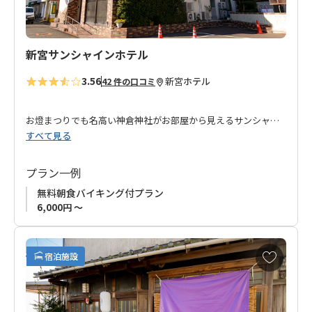
新宮サンシャインホテル
3.56
新宮
ホテル
42 件の口コミ
お燈まつりでも名高い神倉神社がお部屋から見えるサンシャイ
すべて見る
ンホテル。
新宮駅から徒歩6分。コンビニ、飲食店が近くにあり何かと便
利。
プラン一例
無料朝食バイキング付プラン
インターネット環境（有線ＬＡＮ）を全室完備、朝食無料サー
6,000円 ～
ビス、レンタル自転車無料貸出もあり、談話室には共用パソコ
ンや漫画も多数あります。
ビジネスのリピーターからも好評で、リーズナブルな宿泊料金
お
宿泊施設
となっております。
気
に
入
熊野へお越しの際は、是非ご利用下さい。
り