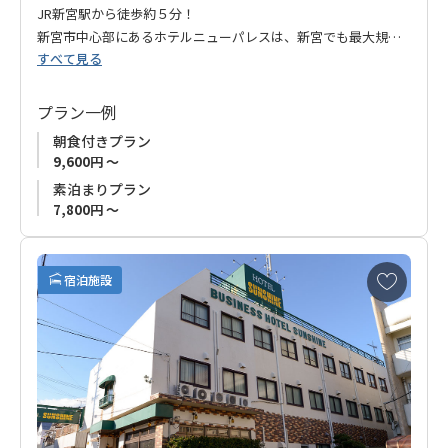
JR新宮駅から徒歩約５分！
新宮市中心部にあるホテルニューパレスは、新宮でも最大規模
すべて見る
のホテルです。
商店街のなかに位置しておりますので、お買い物やお食事も大
変便利な場所にあります。
プラン一例
徒歩15分圏内には、熊野速玉大社、丹鶴城跡、浮島の森、徐福
朝食付きプラン
の墓がありミニ散策もできます。
9,600円 ～
大浴場もありますので、観光やお仕事で疲れた体をゆっくりと
素泊まりプラン
癒やしてください。
7,800円 ～
熊野古道ウォークに新宮観光、ビジネスにおすすめのホテルで
す。
お
宿泊施設
◆ご注意ください◆
気
ゴールデンウィーク、お盆、年末年始期間中、素泊まりプラン
に
入
の予約受付はしておりません。お食事付きプランのみの販売と
り
なります。予めご了承ください。
に
追
加