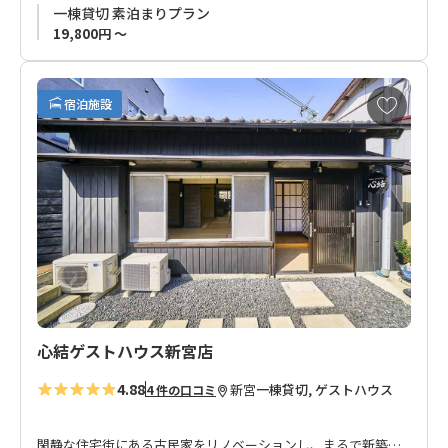
ひとりの岩石学者が滞在した場所として、 この神倉書斎内に
現在 お宿都合により宿泊可能人数を2名に制限しております
一棟貸切 素泊まりプラン
は、ストーリーのかけらがちりばめられています。
19,800円 ～
岩石学者が研究している不思議な石たち、研究書物、机、誰か
にあてた手紙…。
この神倉書斎に滞在する人は、自由に中のものを見たり触った
お
宿泊施設
りすることができます。
気
に
入
「空間にただよう誰かのストーリーに触れる」という、 ”書籍で
り
物語を読む” こととは別次元の体験を味わえます。
に
岩石学者が散策している新宮の街を自分もふらり散策しなが
追
ら、書斎に戻って、ストーリーを追体験。
加
この神倉書斎でまるで自分がずっと暮らしてきたような気分に
も。
そのうち、窓から見える梅の木が暗くなって見えなくなる日暮
れに、そっと岩石学者が石探しから帰ってくるかもしれない。
心結ゲストハウス新宮店
4.88
新宮
一棟貸切, ゲストハウス
4 件の口コミ
閑静な住宅街にある古民家をリノベーションし、まるで新築の