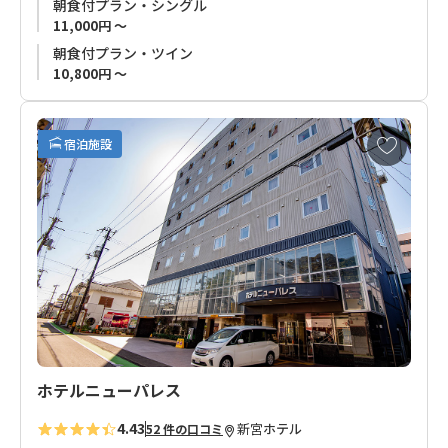
朝食付プラン・シングル
また、鯨料理や郷土料理、紀州熊野地酒も堪能していただける
11,000円 ～
居酒屋もございます。
朝食付プラン・ツイン
ビジネス・観光・一人旅に、是非ご利用下さい。
10,800円 ～
※感染症対策に伴い、お食事内容が予告なく変更になる場合が
あります。
お
宿泊施設
予めご了承ください。
気
に
入
り
に
追
加
ホテルニューパレス
4.43
新宮
ホテル
52 件の口コミ