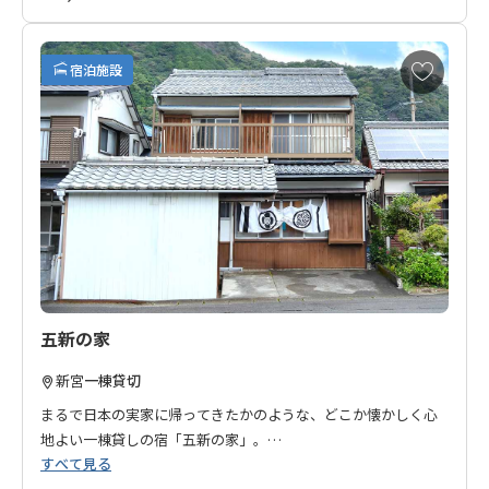
お
宿泊施設
気
に
入
り
に
追
加
五新の家
新宮
一棟貸切
まるで日本の実家に帰ってきたかのような、どこか懐かしく心
地よい一棟貸しの宿「五新の家」。
すべて見る
熊野三山のひとつである「熊野速玉大社」や、「神倉神社」な