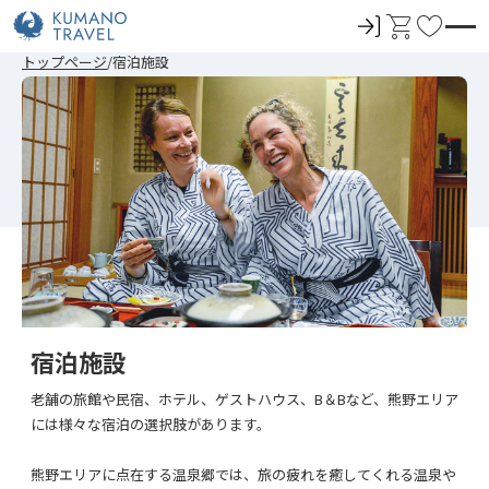
ロ
カ
お
グ
ー
気
前
次
前
次
トップページ
宿泊施設
イ
ト
に
の
の
の
の
ペ
ペ
ペ
ペ
ン
入
ー
ー
ー
ー
ジ
ジ
ジ
ジ
り
へ
へ
へ
へ
宿泊施設
老舗の旅館や民宿、ホテル、ゲストハウス、B＆Bなど、熊野エリア
には様々な宿泊の選択肢があります。
熊野エリアに点在する温泉郷では、旅の疲れを癒してくれる温泉や