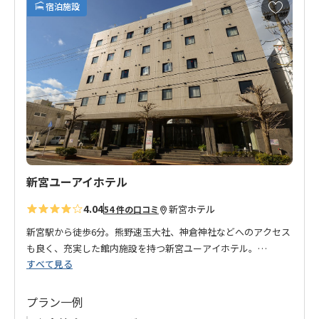
お
宿泊施設
気
に
入
り
に
追
加
新宮ユーアイホテル
4.04
新宮
ホテル
54 件の口コミ
新宮駅から徒歩6分。熊野速玉大社、神倉神社などへのアクセス
も良く、充実した館内施設を持つ新宮ユーアイホテル。
すべて見る
お部屋は広々としてゆったりくつろいでいただける空間となっ
ております。
レストランでは、四季折々の自然の恵みを味わう会席料理や優
プラン一例
雅なフルコースディナーなどお楽しみいただけます。