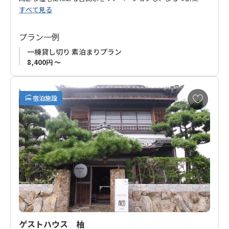
すべて見る
ようなゲストハウスに生まれ変わりました。
一棟貸切のため、他のお客様に気を遣うことなく、自宅でくつ
プラン一例
ろいでいるかのような安心感があります。
一棟貸し切り 素泊まりプラン
8,400円 ～
女性同士のグループやお子様連れのご家族に特におすすめで
す。
お
宿泊施設
周辺には神倉神社や浮島の森、徐福公園など見どころもたくさ
気
に
ん。
入
心結ゲストハウス新宮店にご宿泊いただき、新宮の町並を散策
り
をしてはいかがでしょうか。
に
追
■チェックイン時のご注意
加
チェックインは16:00～18:00となっております。
上記時間外のチェックインはできません。予めご了承くださ
い。
ゲストハウス 柚