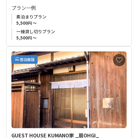
ございます。
プラン一例
チェックインも別館にて行われます。別館にご宿泊のお客様は
素泊まりプラン
別館まで直接お越しください。
5,500円 ～
別館住所： 〒647-0021 和歌山県新宮市池田１丁目３−２５
一棟貸し切りプラン
5,500円 ～
お
宿泊施設
気
に
入
り
に
追
加
GUEST HOUSE KUMANO家 _扇OHGI_