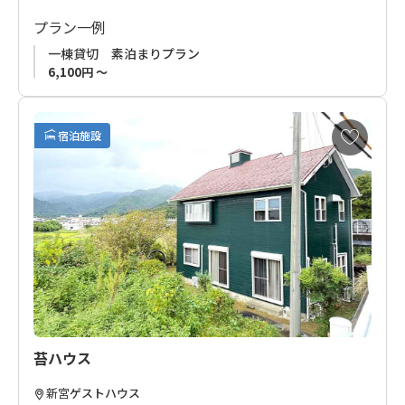
ど、世界遺産が点在する新宮市に位置し、
山・川・海の自然が日常のすぐそばにある静かな環境です。
プラン一例
一棟貸切 素泊まりプラン
宿から神倉神社までは徒歩15分、熊野速玉大社へも徒歩25分
6,100円 ～
と、歴史ある熊野の神々に出会えるロケーション。
車を使えば、那智の滝や那智勝浦、本宮大社までも30〜40分ほ
どでアクセス可能です。
お
宿泊施設
さらに、夏には三輪崎海水浴場（車で約10分）や川遊びも楽し
気
に
めるなど、四季折々の自然体験も魅力のひとつ。
入
り
徒歩圏内にはコンビニやコインランドリーもあり、スーパーも
に
車で5分と、長期滞在にも便利な環境が整っています。
追
4つの寝室を備えた広々とした空間は、家族やグループでの滞在
加
にもぴったりです。
熊野古道の静けさと、自然の豊かさを感じながら、心ほどける
時間をお過ごしください。
苔ハウス
新宮
ゲストハウス