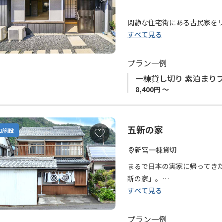
この神倉書斎でまるで自分が
入
そのうち、窓から見える梅の
り
閑静な住宅街にある古民家を
石探しから帰ってくるかもし
に
すべて見る
まれ変わりました。
追
加
一棟貸切のため、他のお客様
プラン一例
心感があります。
一棟貸し切り 素泊まり
8,400円 ～
女性同士のグループやお子様
周辺には神倉神社や浮島の森
五新の家
お
泊施設
心結ゲストハウス新宮店にご
気
か。
新宮
一棟貸切
に
入
まるで日本の実家に帰ってき
■チェックイン時のご注意
り
新の家」。
チェックインは16:00～18:
に
すべて見る
熊野三山のひとつである「熊
上記時間外のチェックインは
追
新宮市に位置し、
加
山・川・海の自然が日常のす
プラン一例