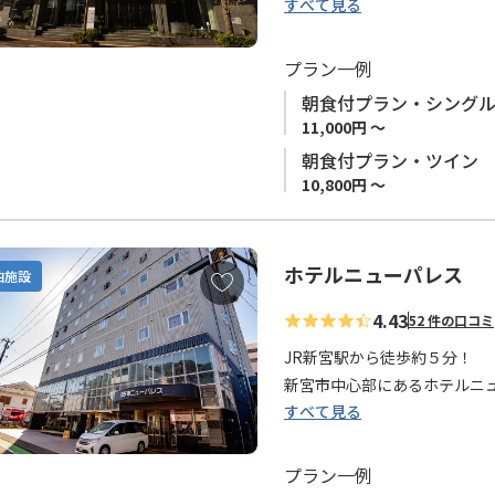
に
すべて見る
お部屋は広々としてゆったり
追
レストランでは、四季折々の
加
などお楽しみいただけます。
プラン一例
また、鯨料理や郷土料理、紀
朝食付プラン・シング
ビジネス・観光・一人旅に、
11,000円 ～
朝食付プラン・ツイン
※感染症対策に伴い、お食事
10,800円 ～
予めご了承ください。
ホテルニューパレス
お
泊施設
気
4.43
52 件の口コミ
に
入
JR新宮駅から徒歩約５分！
り
新宮市中心部にあるホテルニ
に
すべて見る
商店街のなかに位置しており
追
す。
加
徒歩15分圏内には、熊野速
プラン一例
きます。