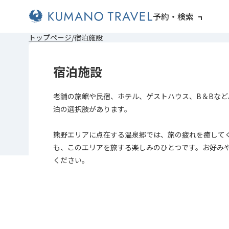
予約・検索
前
次
前
次
トップページ
宿泊施設
の
の
の
の
ペ
ペ
ペ
ペ
ー
ー
ー
ー
宿泊施設
ジ
ジ
ジ
ジ
へ
へ
へ
へ
老舗の旅館や民宿、ホテル、ゲストハウス、B＆Bなど
泊の選択肢があります。
熊野エリアに点在する温泉郷では、旅の疲れを癒して
も、このエリアを旅する楽しみのひとつです。お好み
ください。