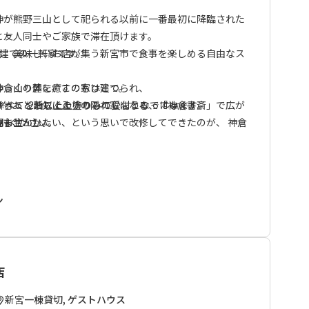
神が熊野三山として祀られる以前に一番最初に降臨された
と友人同士やご家族で滞在頂けます。
階建ての一軒家です。
に、美味しいお店が集う新宮市で食事を楽しめる自由なス
神倉山の麓に、この家は建てられ、
ゆっくり体を癒すのもひとつ。
、すべてを新しく上塗りしてしまうのではなく、
、きっとお気に入りの隠れ家になる、「神倉書斎」で広が
ご予約は、2泊以上の方のみの受付となっています。
間も生かしたい、という思いで改修してできたのが、 神倉
みませんか。
検討ください。
場所として、 この神倉書斎内には、ストーリーのかけらが
人数を2名に制限しております
議な石たち、研究書物、机、誰かにあてた手紙…。
ン
、自由に中のものを見たり触ったりすることができます。
リーに触れる」という、 ”書籍で物語を読む” こととは
店
の街を自分もふらり散策しながら、書斎に戻って、ストー
新宮
一棟貸切, ゲストハウス