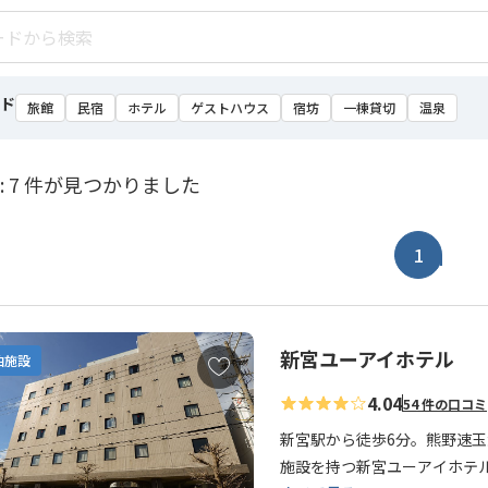
ド
旅館
民宿
ホテル
ゲストハウス
宿坊
一棟貸切
温泉
: 7 件が見つかりました
1
新宮ユーアイホテル
お
泊施設
気
4.04
54 件の口コミ
に
入
新宮駅から徒歩6分。熊野速
り
施設を持つ新宮ユーアイホテ