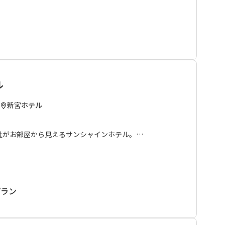
やお仕事で疲れた体をゆっくりと癒やしてください。
、ビジネスにおすすめのホテルです。
年末年始期間中、素泊まりプランの予約受付はしておりま
の販売となります。予めご了承ください。
ル
新宮
ホテル
社がお部屋から見えるサンシャインホテル。
ニ、飲食店が近くにあり何かと便利。
ＡＮ）を全室完備、朝食無料サービス、レンタル自転車無
用パソコンや漫画も多数あります。
プラン
好評で、リーズナブルな宿泊料金となっております。
利用下さい。