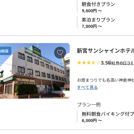
朝食付きプラン
大浴場もありますので、観光
9,600円 ～
熊野古道ウォークに新宮観光
素泊まりプラン
7,800円 ～
◆ご注意ください◆
ゴールデンウィーク、お盆、
せん。お食事付きプランのみ
新宮サンシャインホテ
お
泊施設
気
3.56
42 件の口コミ
に
入
り
お燈まつりでも名高い神倉神
に
すべて見る
新宮駅から徒歩6分。コンビ
追
加
インターネット環境（有線Ｌ
プラン一例
料貸出もあり、談話室には共
無料朝食バイキング付
ビジネスのリピーターからも
6,000円 ～
熊野へお越しの際は、是非ご