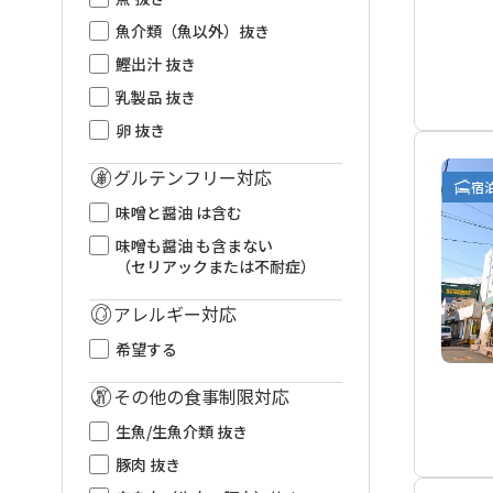
魚介類（魚以外）抜き
鰹出汁 抜き
乳製品 抜き
卵 抜き
グルテンフリー対応
宿
味噌と醤油 は含む
味噌も醤油 も含まない
（セリアックまたは不耐症）
アレルギー対応
希望する
その他の食事制限対応
生魚/生魚介類 抜き
豚肉 抜き