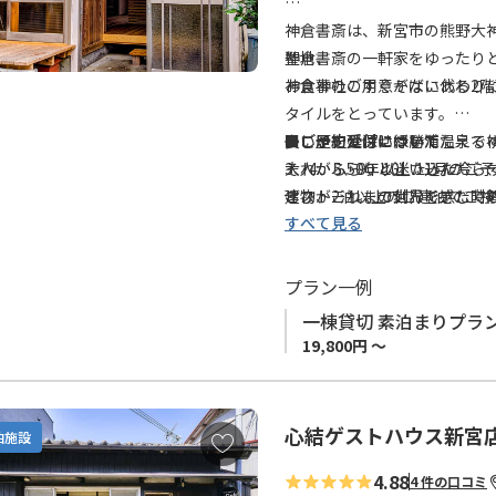
に
神倉書斎は、新宮市の熊野大
追
聖地、
神倉書斎の一軒家をゆったり
加
神倉神社のすぐそばにある2
お食事のご用意がない代わり
タイルをとっています。
長い歴史と深い緑をたたえる
少し足を延ばせば勝浦温泉で
■ご予約受付について
それから50年以上たった今
大人がふらりと迷い込んだら
3、4、5、9、10、11月の
建物がこれまで刻んできた時
るストーリーの世界を感じて
ぜひ、2泊以上のご連泊でご
すべて見る
書斎です。
ひとりの岩石学者が滞在した
■お受け入れ人数について
ちりばめられています。
現在 お宿都合により宿泊可能
プラン一例
岩石学者が研究している不思
一棟貸切 素泊まりプラ
この神倉書斎に滞在する人は
19,800円 ～
「空間にただよう誰かのストー
別次元の体験を味わえます。
心結ゲストハウス新宮
お
泊施設
岩石学者が散策している新宮
気
リーを追体験。
4.88
4 件の口コミ
に