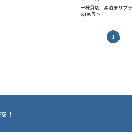
一棟貸切 素泊まりプ
宿から神倉神社までは徒歩15
6,100円 ～
出会えるロケーション。
車を使えば、那智の滝や那智勝
さらに、夏には三輪崎海水浴
1
然体験も魅力のひとつ。
徒歩圏内にはコンビニやコイ
も便利な環境が整っています
4つの寝室を備えた広々とし
熊野古道の静けさと、自然の
い。
旅を！