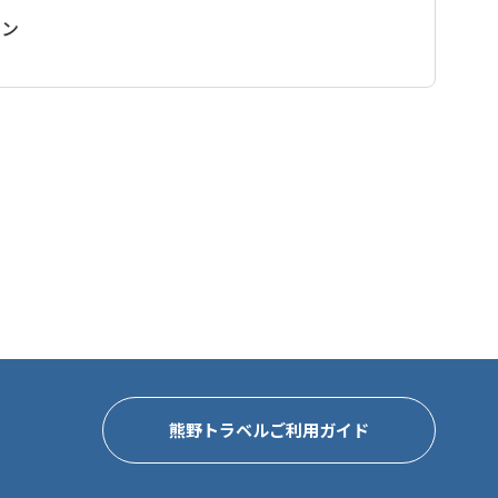
ラン
分、熊野速玉大社へも徒歩25分と、歴史ある熊野の神々に
浦、本宮大社までも30〜40分ほどでアクセス可能です。
場（車で約10分）や川遊びも楽しめるなど、四季折々の自
ンランドリーもあり、スーパーも車で5分と、長期滞在に
。
た空間は、家族やグループでの滞在にもぴったりです。
豊かさを感じながら、心ほどける時間をお過ごしくださ
熊野トラベルご利用ガイド