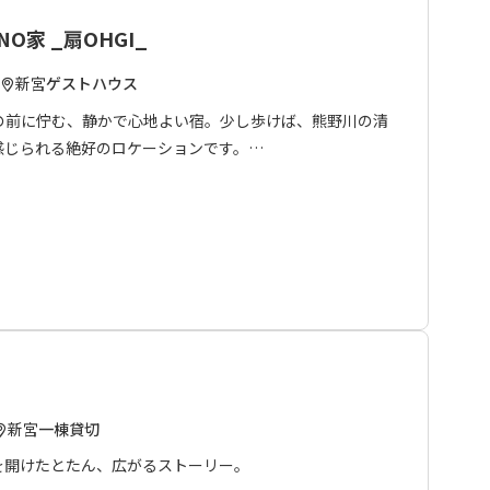
ANO家 _扇OHGI_
新宮
ゲストハウス
の前に佇む、静かで心地よい宿。少し歩けば、熊野川の清
感じられる絶好のロケーションです。
に、無料Wi-Fi・専用駐車場を完備。全室エアコン付き
過ごしいただけます。
色を楽しみながら、ゆったりとしたひとときをお過ごしく
ご利用いただけません。
です。
新宮市内のレストラン、コンビニエンスストア等を
新宮
一棟貸切
を開けたとたん、広がるストーリー。