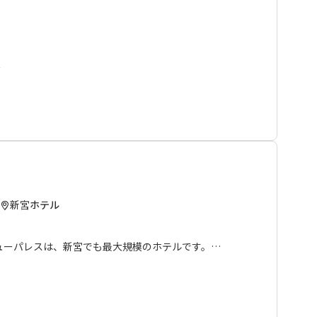
くつろいでいただける空間となっております。
自然の恵みを味わう会席料理や優雅なフルコースディナー
州熊野地酒も堪能していただける居酒屋もございます。
ル
是非ご利用下さい。
内容が予告なく変更になる場合があります。
新宮
ホテル
ューパレスは、新宮でも最大規模のホテルです。
ますので、お買い物やお食事も大変便利な場所にありま
玉大社、丹鶴城跡、浮島の森、徐福の墓がありミニ散策もで