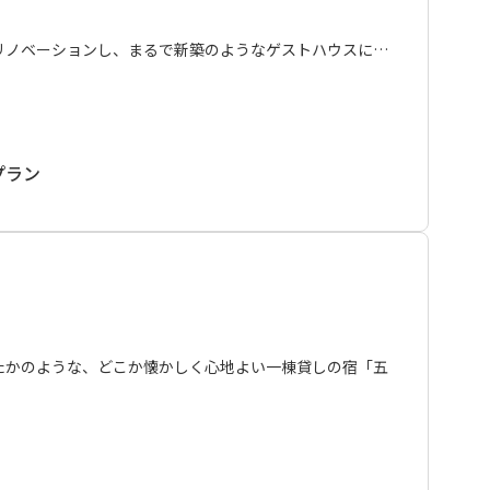
ずっと暮らしてきたような気分にも。
木が暗くなって見えなくなる日暮れに、そっと岩石学者が
リノベーションし、まるで新築のようなゲストハウスに生
れない。
に気を遣うことなく、自宅でくつろいでいるかのような安
プラン
連れのご家族に特におすすめです。
、徐福公園など見どころもたくさん。
宿泊いただき、新宮の町並を散策をしてはいかがでしょう
たかのような、どこか懐かしく心地よい一棟貸しの宿「五
00となっております。
野速玉大社」や、「神倉神社」など、世界遺産が点在する
できません。予めご了承ください。
ぐそばにある静かな環境です。