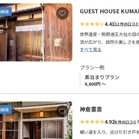
GUEST HOUSE KUM
お
泊施設
気
4.41
12 件の口コミ
に
入
世界遺産・熊野速玉大社の目
り
流が広がり、自然の美しさを
に
すべて見る
快適な滞在をサポートするため
追
＆禁煙で、心地よい時間をお
加
2階の窓から望む熊野川の景
プラン一例
ださい。
素泊まりプラン
6,600円 ～
◆当館は12歳未満のお客様は
◆素泊まりプランのみの販売
ご利用ください。
神倉書斎
お
泊施設
気
4.92
6 件の口コミ
に
入
細い道を入り、古びた引き戸
り