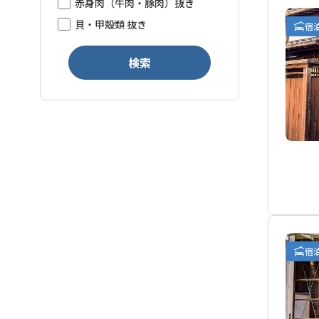
赤身肉（牛肉・豚肉）抜き
貝・甲殻類 抜き
宿
検索
宿