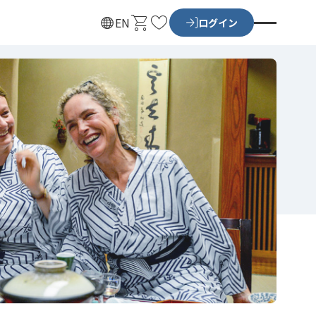
カ
お
EN
ログイン
ー
気
ト
に
入
り