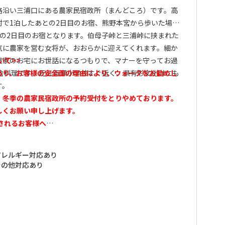
路沿い三浦口にある農家民宿政所（まんどころ）です。高
村で1泊したあとの2日目のお宿、熊野本宮から歩いた場
との2日目のお宿となります。伯母子峠と三浦峠に挟まれた
気に農家を営む女将が、おおらかに迎えてくれます。細か
農家のお宅にお世話になるつもりで、マナーを守ってお過
いて>>
田舎料理です。元五百瀬小学校すぐ近く、県有形文化財にも
あり、お客様の安全面の理由により、ウォークをお勧めし
す。
、冬季の農家
民宿政所の予約受付をとりやめております。
しくお願い申し上げます。
されるお客様へ
、紀伊半島中央部を南北に縦断し、途中には伯母子山をはじ
アレルギー対応あり
の峠を三度も越える、熊野参詣道の中でも最も険しい道で
その他対応あり
”健脚者”向けのコースとなります。 弊社ではお客様の安全
トを全区間歩かれる方には各集落（高野山、大股、三浦
手配して頂くようお願い致しております。 ※各集落での宿
イトを通してお申込みいただけない場合、（お客様ご自身
めて）宿泊先、および行程の確認連絡をさせて頂いており