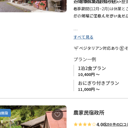
に
近隣の家にも屋号が残る、歴
<< 冬季休業のお知らせ >>
追
わ）。
冬季期間(12月~2月)は休
加
この地域に住む人々が一丸と
が、何卒ご了承くださいませ
すべて見る
お部屋は平屋の客間をご用意
■熊野古道 小辺路沿いへご宿
女将さんが作る手料理は、自
小辺路 （高野山～本宮）は
ベジタリアン対応あり
新鮮で温かいお料理を、家族
めとする標高1,000ｍ以上
さい。
す。 中辺路ルートと比較し、
プラン一例
十津川の自然、おいしい料理
確保の観点から、小辺路ルー
1泊2食プラン
出します。
口、十津川温泉）で宿泊地を
10,400円 ～
泊施設の手配を、弊社予約サ
おにぎり付きプラン
熊野古道小辺路 伯母子峠登山
で既にお手配された場合も含
11,000円 ～
迎えにきてくれます。
ます。 ※お客様の安全の確
ざいます。予めご了承くださ
送迎は「三浦口バス停」まで
農家民宿政所
お
泊施設
詳細は本ページ下部「アクセ
気
4.00
250 件の口コ
に