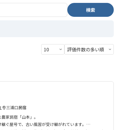
検索
三浦口
民宿
ミ
む農家民宿「山本」。
け継ぐ屋号で、古い風習が受け継がれています。