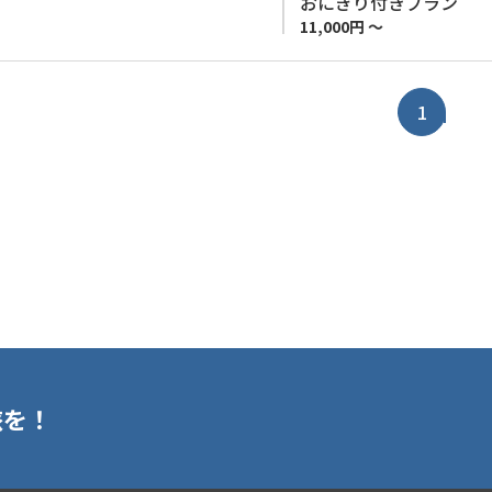
おにぎり付きプラン
ます。 ※お客様の安全の確
11,000円 ～
ざいます。予めご了承くださ
1
旅を！