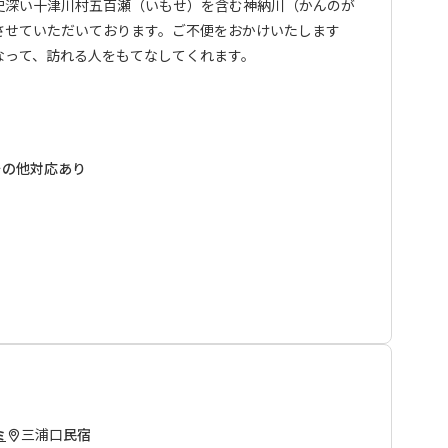
史深い十津川村五百瀬（いもせ）を含む神納川（かんのが
業とさせていただいております。ご不便をおかけいたします
なって、訪れる人をもてなしてくれます。
。
しております。
泊されるお客様へ■
宅裏の菜園で採れたものを中心に調理。
、紀伊半島中央部を南北に縦断し、途中には伯母子山をはじ
その他対応あり
と一緒に、十津川の生活を感じながら、味わってみてくだ
の峠を三度も越える、熊野参詣道の中でも最も険しい道で
”健脚者”向けのコースとなります。 弊社ではお客様の安全
と女将さんの笑顔 これらのハーモニーが心に残る旅を演
トを全区間歩かれる方には各集落（高野山、大股、三浦
手配して頂くようお願い致しております。 ※各集落での宿
イトを通してお申込みいただけない場合、（お客様ご自身
口から3キロほどありますが、電話すればお宿オーナーが
めて）宿泊先、および行程の確認連絡をさせて頂いており
認が取れない行程の場合、手配をお断りさせて頂く場合がご
い。
対応いただけます。
ス」→「送迎」情報をご参照ください。
三浦口
民宿
ミ