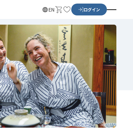
カ
お
EN
ログイン
ー
気
ト
に
入
り