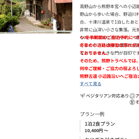
入
高野山から熊野本宮への小辺
り
野山から歩いた場合、野迫川
に
合、十津川温泉で1泊したあ
追
非常に山深い小さな集落。元
加
なルールはありませんが、一
<<冬季期間のご宿泊予約につ
ごしください 食事は農家の
冬季の小辺路は積雪の恐れが
なっている大きな門が目印で
ておりません。
そのため、
熊野トラベルでは
何卒ご理解・ご協力の程よろ
熊野古道 小辺路沿いへご宿泊
すべて見る
小辺路 （高野山～本宮）は
ベジタリアン対応あり
めとする標高1,000ｍ以上
す。 中辺路ルートと比較し、
プラン一例
確保の観点から、小辺路ルー
口、十津川温泉）で宿泊地を
1泊2食プラン
泊施設の手配を、弊社予約サ
10,400円 ～
で既にお手配された場合も含