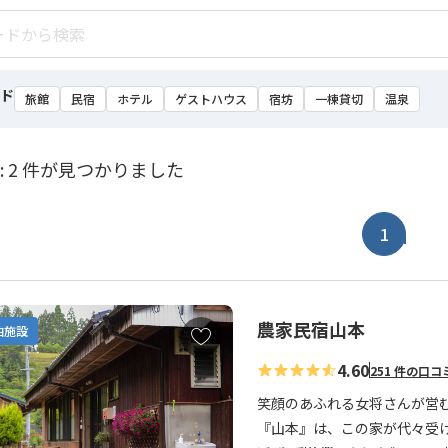
ド
旅館
民宿
ホテル
ゲストハウス
宿坊
一棟貸切
温泉
: 2 件が見つかりました
1
農家民宿山本
お
泊施設
気
4.60
251 件の口コ
に
入
笑顔のあふれる女将さんが営
り
『山本』は、この家が代々受