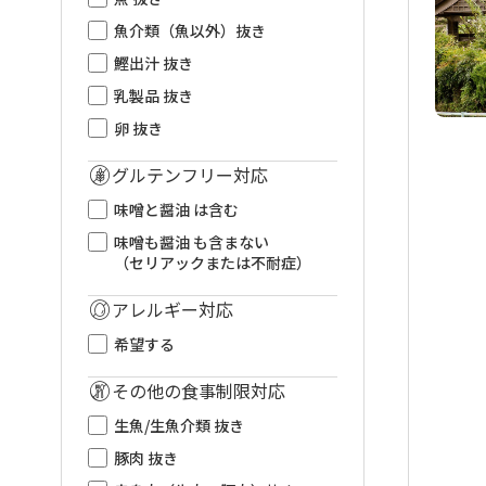
魚介類（魚以外）抜き
鰹出汁 抜き
乳製品 抜き
卵 抜き
グルテンフリー対応
味噌と醤油 は含む
味噌も醤油 も含まない
（セリアックまたは不耐症）
アレルギー対応
希望する
その他の食事制限対応
生魚/生魚介類 抜き
豚肉 抜き