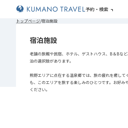
予約・検索
前
次
前
次
トップページ
宿泊施設
の
の
の
の
ペ
ペ
ペ
ペ
ー
ー
ー
ー
宿泊施設
ジ
ジ
ジ
ジ
へ
へ
へ
へ
老舗の旅館や民宿、ホテル、ゲストハウス、B＆Bなど
泊の選択肢があります。
熊野エリアに点在する温泉郷では、旅の疲れを癒して
も、このエリアを旅する楽しみのひとつです。お好み
ください。