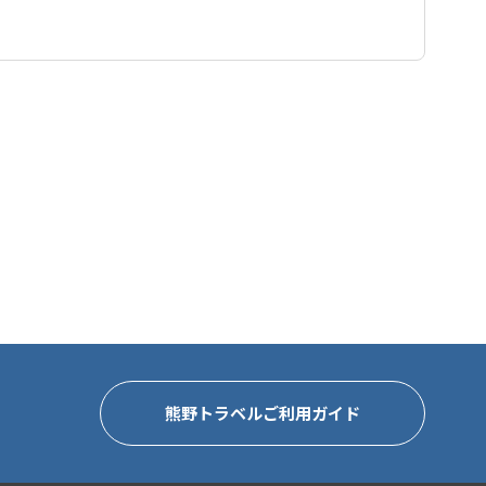
認が取れない行程の場合、手配をお断りさせて頂く場合がご
い。
熊野トラベルご利用ガイド