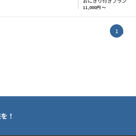
おにぎり付きプラン
ます。 ※お客様の安全の確
11,000円 ～
ざいます。予めご了承くださ
1
旅を！