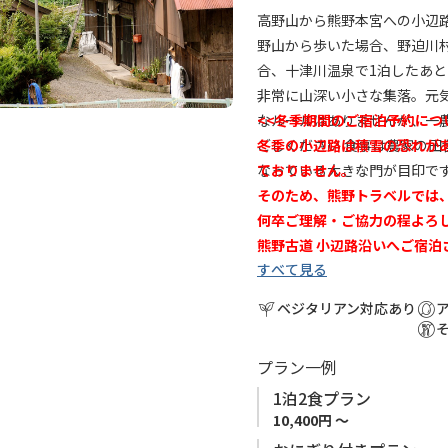
入
高野山から熊野本宮への小辺
り
野山から歩いた場合、野迫川
に
合、十津川温泉で1泊したあ
追
非常に山深い小さな集落。元
加
なルールはありませんが、一
<<冬季期間のご宿泊予約につ
ごしください 食事は農家の
冬季の小辺路は積雪の恐れが
なっている大きな門が目印で
ておりません。
そのため、
熊野トラベルでは
何卒ご理解・ご協力の程よろ
熊野古道 小辺路沿いへご宿泊
すべて見る
小辺路 （高野山～本宮）は
ベジタリアン対応あり
めとする標高1,000ｍ以上
す。 中辺路ルートと比較し、
プラン一例
確保の観点から、小辺路ルー
口、十津川温泉）で宿泊地を
1泊2食プラン
泊施設の手配を、弊社予約サ
10,400円 ～
で既にお手配された場合も含