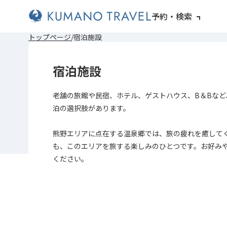
予約・検索
前
次
前
次
トップページ
宿泊施設
の
の
の
の
ペ
ペ
ペ
ペ
ー
ー
ー
ー
宿泊施設
ジ
ジ
ジ
ジ
へ
へ
へ
へ
老舗の旅館や民宿、ホテル、ゲストハウス、B＆Bなど
泊の選択肢があります。
熊野エリアに点在する温泉郷では、旅の疲れを癒して
も、このエリアを旅する楽しみのひとつです。お好み
ください。