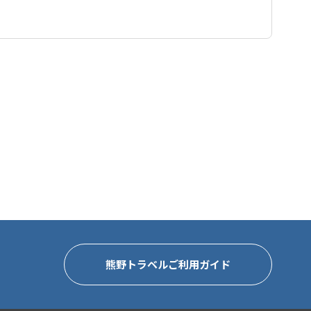
認が取れない行程の場合、手配をお断りさせて頂く場合がご
い。
熊野トラベルご利用ガイド