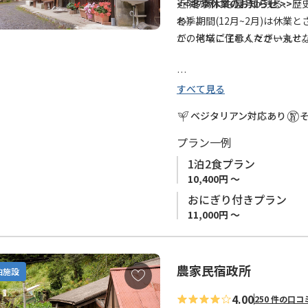
に
近隣の家にも屋号が残る、歴
<< 冬季休業のお知らせ >>
追
わ）。
冬季期間(12月~2月)は休
加
この地域に住む人々が一丸と
が、何卒ご了承くださいませ
すべて見る
お部屋は平屋の客間をご用意
■熊野古道 小辺路沿いへご宿
女将さんが作る手料理は、自
小辺路 （高野山～本宮）は
ベジタリアン対応あり
新鮮で温かいお料理を、家族
めとする標高1,000ｍ以上
さい。
す。 中辺路ルートと比較し、
プラン一例
十津川の自然、おいしい料理
確保の観点から、小辺路ルー
1泊2食プラン
出します。
口、十津川温泉）で宿泊地を
10,400円 ～
泊施設の手配を、弊社予約サ
おにぎり付きプラン
熊野古道小辺路 伯母子峠登山
で既にお手配された場合も含
11,000円 ～
迎えにきてくれます。
ます。 ※お客様の安全の確
ざいます。予めご了承くださ
送迎は「三浦口バス停」まで
農家民宿政所
お
泊施設
詳細は本ページ下部「アクセ
気
4.00
250 件の口コ
に