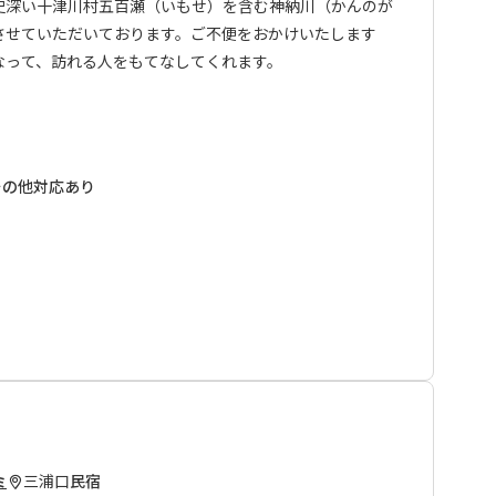
史深い十津川村五百瀬（いもせ）を含む神納川（かんのが
業とさせていただいております。ご不便をおかけいたします
なって、訪れる人をもてなしてくれます。
。
しております。
泊されるお客様へ■
宅裏の菜園で採れたものを中心に調理。
、紀伊半島中央部を南北に縦断し、途中には伯母子山をはじ
その他対応あり
と一緒に、十津川の生活を感じながら、味わってみてくだ
の峠を三度も越える、熊野参詣道の中でも最も険しい道で
”健脚者”向けのコースとなります。 弊社ではお客様の安全
と女将さんの笑顔 これらのハーモニーが心に残る旅を演
トを全区間歩かれる方には各集落（高野山、大股、三浦
手配して頂くようお願い致しております。 ※各集落での宿
イトを通してお申込みいただけない場合、（お客様ご自身
口から3キロほどありますが、電話すればお宿オーナーが
めて）宿泊先、および行程の確認連絡をさせて頂いており
認が取れない行程の場合、手配をお断りさせて頂く場合がご
い。
対応いただけます。
ス」→「送迎」情報をご参照ください。
三浦口
民宿
ミ