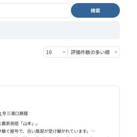
検索
三浦口
民宿
ミ
む農家民宿「山本」。
け継ぐ屋号で、古い風習が受け継がれています。