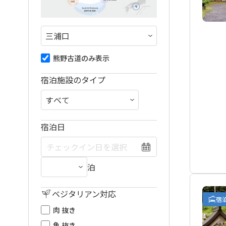
熊野古道のみ表示
宿泊施設のタイプ
宿泊日
泊
ベジタリアン対応
宿
肉 抜き
魚 抜き