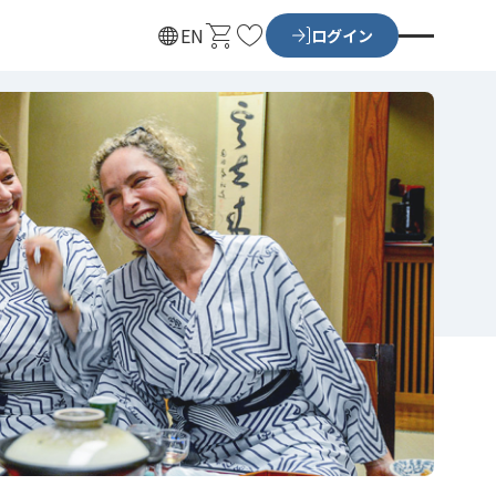
カ
お
EN
ログイン
ー
気
ト
に
入
り