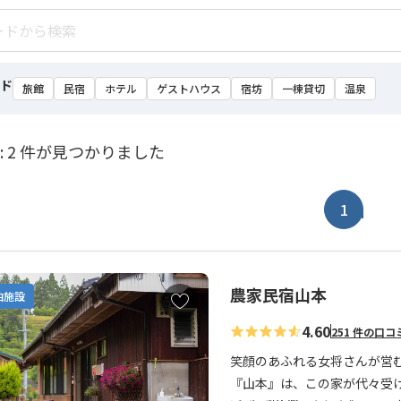
ド
旅館
民宿
ホテル
ゲストハウス
宿坊
一棟貸切
温泉
: 2 件が見つかりました
1
農家民宿山本
お
泊施設
気
4.60
251 件の口コ
に
入
笑顔のあふれる女将さんが営
り
『山本』は、この家が代々受