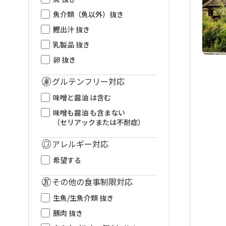
魚介類（魚以外）抜き
鰹出汁 抜き
乳製品 抜き
卵 抜き
グルテンフリー対応
味噌と醤油 は含む
味噌も醤油 も含まない
（セリアックまたは不耐症）
アレルギー対応
希望する
その他の食事制限対応
生魚/生魚介類 抜き
豚肉 抜き