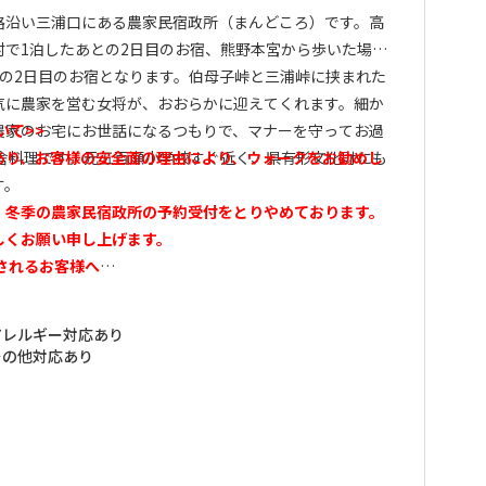
路沿い三浦口にある農家民宿政所（まんどころ）です。高
村で1泊したあとの2日目のお宿、熊野本宮から歩いた場
との2日目のお宿となります。伯母子峠と三浦峠に挟まれた
気に農家を営む女将が、おおらかに迎えてくれます。細か
農家のお宅にお世話になるつもりで、マナーを守ってお過
いて>>
田舎料理です。元五百瀬小学校すぐ近く、県有形文化財にも
あり、お客様の安全面の理由により、ウォークをお勧めし
す。
、冬季の農家
民宿政所の予約受付をとりやめております。
しくお願い申し上げます。
されるお客様へ
、紀伊半島中央部を南北に縦断し、途中には伯母子山をはじ
アレルギー対応あり
の峠を三度も越える、熊野参詣道の中でも最も険しい道で
その他対応あり
”健脚者”向けのコースとなります。 弊社ではお客様の安全
トを全区間歩かれる方には各集落（高野山、大股、三浦
手配して頂くようお願い致しております。 ※各集落での宿
イトを通してお申込みいただけない場合、（お客様ご自身
めて）宿泊先、および行程の確認連絡をさせて頂いており