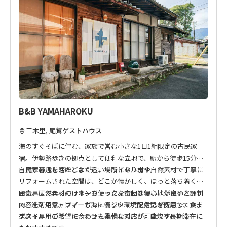
に
入
お宿オーナーが提供するマリンスポーツの詳細は →
こちらから
り
ご確認・ご予約いただけます。
に
追
■ご注意
加
お宿敷地内 屋外設置のシャワースペースや、お宿内共有スペー
スをオーナー及び、マリンスポーツ体験のお客様が利用する場
合があります。
1日1組限定ですが、1棟貸切ではございませんのでご注意くだ
さい。
B&B YAMAHAROKU
三木里, 尾鷲
ゲストハウス
こちらのお宿は「農林漁業体験民宿」につき、全プラン チェッ
クイン時にオーナーからの熊野古道のお話が付きます。
海のすぐそばに佇む、家族で営む小さな1日1組限定の古民家
宿。伊勢路歩きの拠点として便利な立地で、駅から徒歩15分、
自然と暮らしがほどよく近い場所にあります。
古民家の趣を活かしながら、リサイクル材や自然素材で丁寧に
リフォームされた空間は、どこか懐かしく、ほっと落ち着く雰
囲気。天然素材のリネンを使ったお布団は寝心地が良いと評判
お食事はできるだけオーガニックな食材を使い、体にやさしい
で、洗剤やシャンプーも海に優しい環境配慮型を使用していま
内容をご用意。ヴィーガン・ベジタリアン対応が得意で、食の
す。
スタイルやご希望に合わせた柔軟な対応が可能です。
ゲスト専用のミニキッチンも完備しており、自炊や長期滞在に