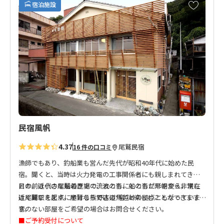
お
宿泊施設
気
に
入
り
に
追
加
民宿風帆
4.37
尾鷲
民宿
16 件の口コミ
漁師でもあり、釣船業も営んだ先代が昭和40年代に始めた民
宿。聞くと、当時は火力発電の工事関係者にも親しまれてきた
とか。近代の尾鷲の歴史の流れともにとともに形を変え、現在
目の前は小さな船着き場で、波の音、船の音が早朝から非常に
は尾鷲駅を起点に歩ける熊野古道馬越峠の拠点ともなっていま
近く聞こえます。尾鷲ならではの“音”と楽しむことができます。
す。
音のない部屋をご希望の場合はお問合せください。
■ご予約受付について