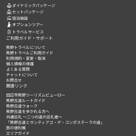
ダイナミックパッケージ
セットパッケージ
宿泊施設
オプションツアー
トラベルサービス
ご利用ガイド・サポート
熊野トラベルについて
熊野トラベルご利用ガイド
利用規約・変更・取消
個人情報の保護
よくある質問
チャットについて
お問合せ
関連リンク
田辺市熊野ツーリズムビューロー
熊野古道ルートガイド
熊野古道ウォーク
熊野古道を歩かれる方へ
共通巡礼 ～二つの道の巡礼者～
「熊野古道とサンティアゴ・デ・コンポステーラの道」
旅の便利帳
エリアガイド