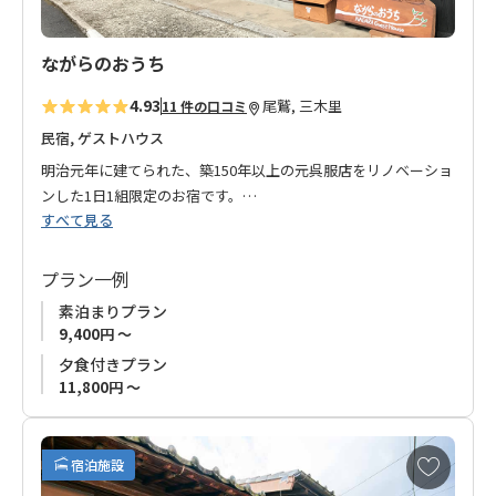
ながらのおうち
4.93
尾鷲, 三木里
11 件の口コミ
民宿, ゲストハウス
明治元年に建てられた、築150年以上の元呉服店をリノベーショ
ンした1日1組限定のお宿です。
すべて見る
現在では使用が難しい希少な木材を使用しており、古き良き部
分と新たに改修した部分が融合された趣を感じていただけま
プラン一例
す。
素泊まりプラン
9,400円 ～
お食事はオーナーのご家族が運営する「お弁当の店 汐はま」よ
夕食付きプラン
りお弁当形式でお届け。
11,800円 ～
マリンスポーツのインストラクターで海外留学経験もあり、語
学堪能なオーナーが提供する三重県尾鷲市の魅力をぜひご堪能
お
宿泊施設
ください。
気