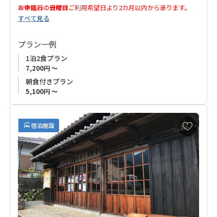
※休館日：日曜日
お申込みの受付はご利用希望日より2カ月以内から承ります。
すべて見る
プラン一例
1泊2食プラン
7,200円 ～
朝食付きプラン
5,100円 ～
お
宿泊施設
気
に
入
り
に
追
加