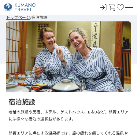
ロ
カ
お
グ
ー
気
前
次
前
次
トップページ
宿泊施設
イ
ト
に
の
の
の
の
ペ
ペ
ペ
ペ
ン
入
ー
ー
ー
ー
ジ
ジ
ジ
ジ
り
へ
へ
へ
へ
宿泊施設
老舗の旅館や民宿、ホテル、ゲストハウス、B＆Bなど、熊野エリア
には様々な宿泊の選択肢があります。
熊野エリアに点在する温泉郷では、旅の疲れを癒してくれる温泉や