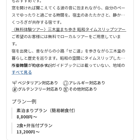
もおすすめです。
窓を開ければ聞こえてくる波の音に包まれながら、自分のペー
スでゆったりと過ごせる時間を。宿主のあたたかさと、静かな
くつろぎが共存する宿です。
〈無料体験ツアー〉三木里まち歩き 昭和タイムスリップツアー
ご希望のお客様には無料でローカルツアーをご用意していま
す。
宿を出発し、昔ながらの小路「せこ道」を歩きながら三木里の
暮らしと歴史を巡ります。昭和の空間にタイムスリップしたよ
うな体験ができます。ガイドブックには載っていない、地域の
所要時間：約60〜90分
すべて見る
人々との温かな交流もこのツアーの醍醐味です。
ご希望の方はチェックインの際にお尋ねください。
ベジタリアン対応あり
アレルギー対応あり
グルテンフリー対応あり
その他対応あり
プラン一例
素泊まりプラン（簡易朝食付）
8,800円 ～
2食+弁当付プラン
13,200円 ～