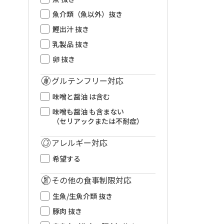
魚介類（魚以外）抜き
鰹出汁 抜き
乳製品 抜き
卵 抜き
グルテンフリー対応
味噌と醤油 は含む
味噌も醤油 も含まない
（セリアックまたは不耐症）
アレルギー対応
希望する
その他の食事制限対応
生魚/生魚介類 抜き
豚肉 抜き