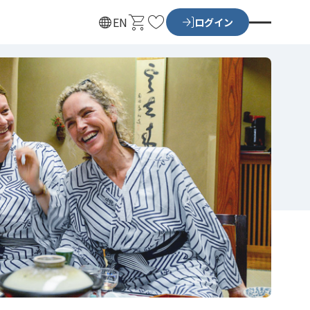
カ
お
EN
ログイン
ー
気
ト
に
入
り