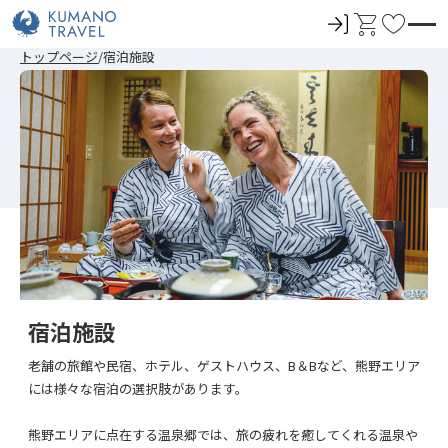
ロ
カ
お
グ
ー
気
トップページ
宿泊施設
イ
ト
に
ン
入
り
宿泊施設
老舗の旅館や民宿、ホテル、ゲストハウス、B＆Bなど、熊野エリア
には様々な宿泊の選択肢があります。
熊野エリアに点在する温泉郷では、旅の疲れを癒してくれる温泉や