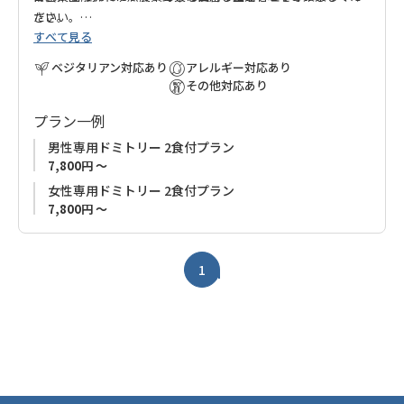
さい。
ださい。
すべて見る
もんぺとくわより１３キロ北に日本三美人の湯として有名な龍
神温泉の元湯がございますので、ご宿泊のお客様はそちらをご
◆ご案内◆
ベジタリアン対応あり
アレルギー対応あり
利用ください。
●休館日：毎週 日・月・火
その他対応あり
※月曜日が祝日の場合は宿泊可能です。各プランページのお申
プラン一例
込み内容にあるカレンダーでご確認ください。
●12月26日～1月4日
は休館とさせていただきます。
男性専用ドミトリー 2食付プラン
7,800円 ～
女性専用ドミトリー 2食付プラン
7,800円 ～
1