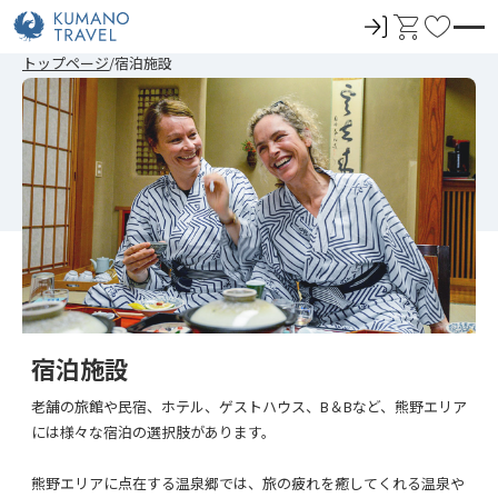
ロ
カ
お
グ
ー
気
前
次
前
次
トップページ
宿泊施設
イ
ト
に
の
の
の
の
ペ
ペ
ペ
ペ
ン
入
ー
ー
ー
ー
ジ
ジ
ジ
ジ
り
へ
へ
へ
へ
宿泊施設
老舗の旅館や民宿、ホテル、ゲストハウス、B＆Bなど、熊野エリア
には様々な宿泊の選択肢があります。
熊野エリアに点在する温泉郷では、旅の疲れを癒してくれる温泉や