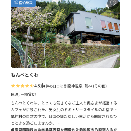
お
宿泊施設
気
に
入
り
に
追
加
もんぺとくわ
4.51
龍神温泉, 龍神 (その他)
4 件の口コミ
民泊, 一棟貸切
もんぺとくわは、とっても気さくなご主人と奥さまが経営する
カフェが併設された、男女別のドミトリースタイルのお宿で
す。
龍神村の自然の中で、日頃の慌ただしい生活から開放されたひ
とときを過ごしませんか。
自家菜園で採れた無農薬野菜を使用したお料理をお楽しみくだ
都会から離れてゆっくりとした田舎の生活をどうぞお楽しみく