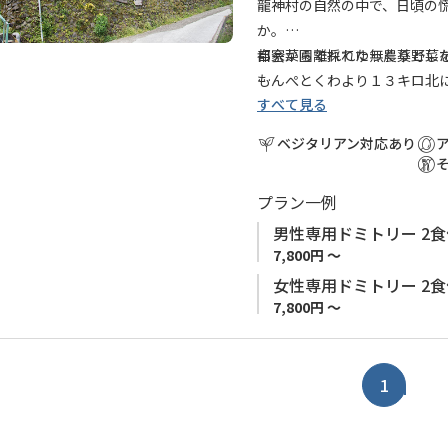
に
龍神村の自然の中で、日頃の
追
か。
加
自家菜園で採れた無農薬野菜
都会から離れてゆっくりとし
もんぺとくわより１３キロ北
すべて見る
すので、ご宿泊のお客様はそ
◆ご案内◆
●休館日：毎週 日・月・火
ベジタリアン対応あり
※月曜日が祝日の場合は宿泊
ーでご確認ください。
プラン一例
●12月26日～1月4日
は休館と
男性専用ドミトリー 2
7,800円 ～
女性専用ドミトリー 2
7,800円 ～
1