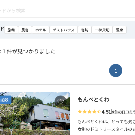
ド
旅館
民宿
ホテル
ゲストハウス
宿坊
一棟貸切
温泉
: 1 件が見つかりました
1
もんぺとくわ
お
泊施設
気
4.51
4 件の口コミ
に
入
もんぺとくわは、とっても気
り
女別のドミトリースタイルの