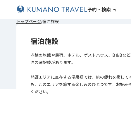
予約・検索
前
次
前
次
トップページ
宿泊施設
の
の
の
の
ペ
ペ
ペ
ペ
ー
ー
ー
ー
宿泊施設
ジ
ジ
ジ
ジ
へ
へ
へ
へ
老舗の旅館や民宿、ホテル、ゲストハウス、B＆Bなど
泊の選択肢があります。
熊野エリアに点在する温泉郷では、旅の疲れを癒して
も、このエリアを旅する楽しみのひとつです。お好み
ください。