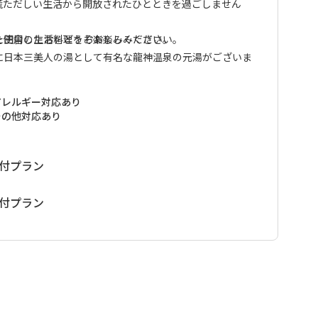
慌ただしい生活から開放されたひとときを過ごしません
を使用したお料理をお楽しみください。
た田舎の生活をどうぞお楽しみください。
に日本三美人の湯として有名な龍神温泉の元湯がございま
ちらをご利用ください。
アレルギー対応あり
可能です。各プランページのお申込み内容にあるカレンダ
その他対応あり
させていただきます。
食付プラン
食付プラン