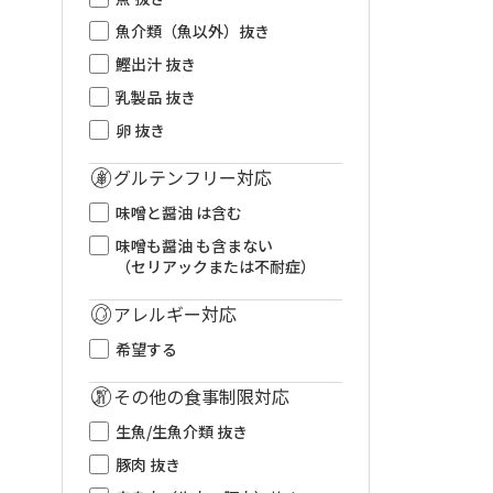
魚介類（魚以外）抜き
鰹出汁 抜き
乳製品 抜き
卵 抜き
グルテンフリー対応
味噌と醤油 は含む
味噌も醤油 も含まない
（セリアックまたは不耐症）
アレルギー対応
希望する
その他の食事制限対応
生魚/生魚介類 抜き
豚肉 抜き