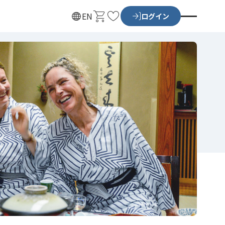
カ
お
EN
ログイン
ー
気
ト
に
入
り