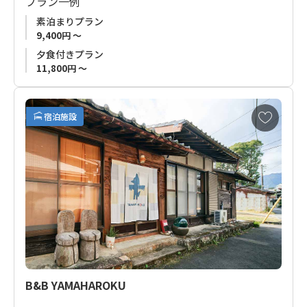
プラン一例
す。
素泊まりプラン
9,400円 ～
お食事はオーナーのご家族が運営する「お弁当の店 汐はま」よ
夕食付きプラン
りお弁当形式でお届け。
11,800円 ～
マリンスポーツのインストラクターで海外留学経験もあり、語
学堪能なオーナーが提供する三重県尾鷲市の魅力をぜひご堪能
お
宿泊施設
ください。
気
に
入
お宿オーナーが提供するマリンスポーツの詳細は →
こちらから
り
ご確認・ご予約いただけます。
に
追
■ご注意
加
お宿敷地内 屋外設置のシャワースペースや、お宿内共有スペー
スをオーナー及び、マリンスポーツ体験のお客様が利用する場
合があります。
1日1組限定ですが、1棟貸切ではございませんのでご注意くだ
さい。
B&B YAMAHAROKU