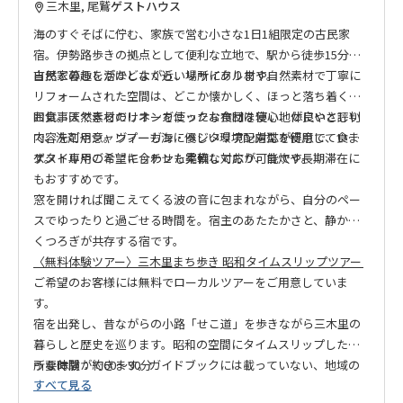
三木里, 尾鷲
ゲストハウス
こちらのお宿は「農林漁業体験民宿」につき、全プラン チェッ
クイン時にオーナーからの熊野古道のお話が付きます。
海のすぐそばに佇む、家族で営む小さな1日1組限定の古民家
宿。伊勢路歩きの拠点として便利な立地で、駅から徒歩15分、
自然と暮らしがほどよく近い場所にあります。
古民家の趣を活かしながら、リサイクル材や自然素材で丁寧に
リフォームされた空間は、どこか懐かしく、ほっと落ち着く雰
囲気。天然素材のリネンを使ったお布団は寝心地が良いと評判
お食事はできるだけオーガニックな食材を使い、体にやさしい
で、洗剤やシャンプーも海に優しい環境配慮型を使用していま
内容をご用意。ヴィーガン・ベジタリアン対応が得意で、食の
す。
スタイルやご希望に合わせた柔軟な対応が可能です。
ゲスト専用のミニキッチンも完備しており、自炊や長期滞在に
もおすすめです。
窓を開ければ聞こえてくる波の音に包まれながら、自分のペー
スでゆったりと過ごせる時間を。宿主のあたたかさと、静かな
くつろぎが共存する宿です。
〈無料体験ツアー〉三木里まち歩き 昭和タイムスリップツアー
ご希望のお客様には無料でローカルツアーをご用意していま
す。
宿を出発し、昔ながらの小路「せこ道」を歩きながら三木里の
暮らしと歴史を巡ります。昭和の空間にタイムスリップしたよ
うな体験ができます。ガイドブックには載っていない、地域の
所要時間：約60〜90分
すべて見る
人々との温かな交流もこのツアーの醍醐味です。