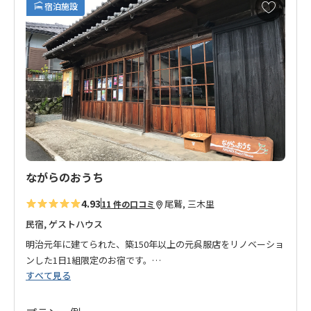
お
宿泊施設
気
に
入
り
に
追
加
ながらのおうち
4.93
尾鷲, 三木里
11 件の口コミ
民宿, ゲストハウス
明治元年に建てられた、築150年以上の元呉服店をリノベーショ
ンした1日1組限定のお宿です。
すべて見る
現在では使用が難しい希少な木材を使用しており、古き良き部
分と新たに改修した部分が融合された趣を感じていただけま