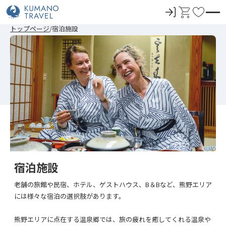
ロ
カ
お
グ
ー
気
前
次
前
次
トップページ
宿泊施設
イ
ト
に
の
の
の
の
ペ
ペ
ペ
ペ
ン
入
ー
ー
ー
ー
ジ
ジ
ジ
ジ
り
へ
へ
へ
へ
宿泊施設
老舗の旅館や民宿、ホテル、ゲストハウス、B＆Bなど、熊野エリア
には様々な宿泊の選択肢があります。
熊野エリアに点在する温泉郷では、旅の疲れを癒してくれる温泉や