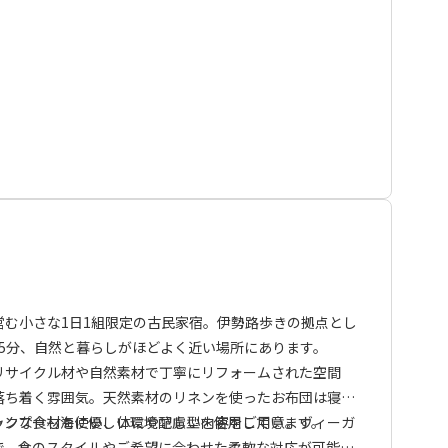
木材を使用しており、古き良き部分と新たに改修した部分
だけます。
運営する「お弁当の店 汐はま」よりお弁当形式でお届け。
クターで海外留学経験もあり、語学堪能なオーナーが提供
ひご堪能ください。
ンスポーツの詳細は →
こちらから
ご確認・ご予約いただ
営む小さな1日1組限定の古民家宿。伊勢路歩きの拠点とし
ワースペースや、お宿内共有スペースをオーナー及び、マリ
5分、自然と暮らしがほどよく近い場所にあります。
用する場合があります。
リサイクル材や自然素材で丁寧にリフォームされた空間
ではございませんのでご注意ください。
落ち着く雰囲気。天然素材のリネンを使ったお布団は寝心
ャンプーも海に優しい環境配慮型を使用しています。
ックな食材を使い、体にやさしい内容をご用意。ヴィーガ
験民宿」につき、全プラン チェックイン時にオーナーから
で、食のスタイルやご希望に合わせた柔軟な対応が可能で