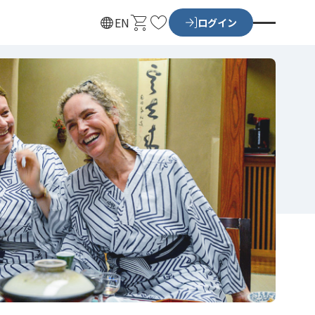
カ
お
EN
ログイン
ー
気
ト
に
入
り