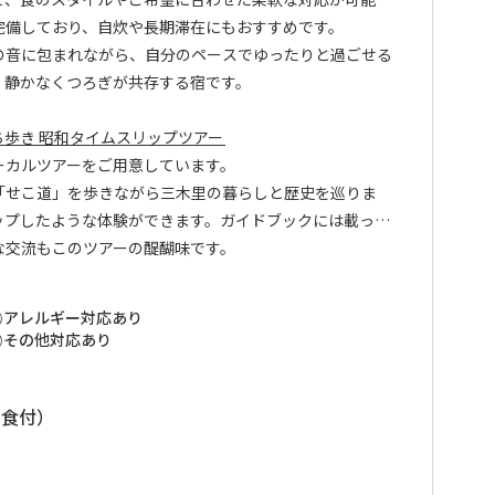
。
完備しており、自炊や長期滞在にもおすすめです。
の音に包まれながら、自分のペースでゆったりと過ごせる
、静かなくつろぎが共存する宿です。
歩き 昭和タイムスリップツアー
ーカルツアーをご用意しています。
「せこ道」を歩きながら三木里の暮らしと歴史を巡りま
ップしたような体験ができます。ガイドブックには載って
な交流もこのツアーの醍醐味です。
際にお尋ねください。
アレルギー対応あり
その他対応あり
朝食付）