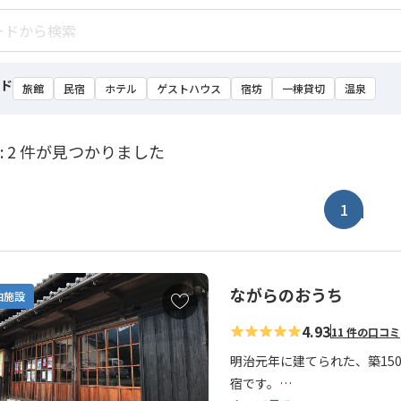
ド
旅館
民宿
ホテル
ゲストハウス
宿坊
一棟貸切
温泉
: 2 件が見つかりました
1
ながらのおうち
お
泊施設
気
4.93
11 件の口コミ
に
入
明治元年に建てられた、築15
り
宿です。