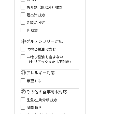
魚介類（魚以外）抜き
鰹出汁 抜き
乳製品 抜き
卵 抜き
グルテンフリー対応
味噌と醤油 は含む
味噌も醤油 も含まない
（セリアックまたは不耐症）
アレルギー対応
希望する
その他の食事制限対応
生魚/生魚介類 抜き
豚肉 抜き