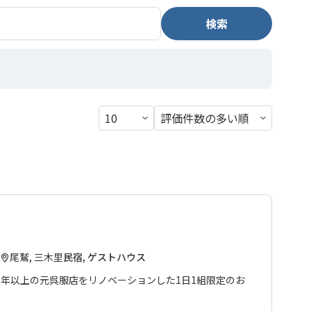
検索
尾鷲, 三木里
民宿, ゲストハウス
0年以上の元呉服店をリノベーションした1日1組限定のお