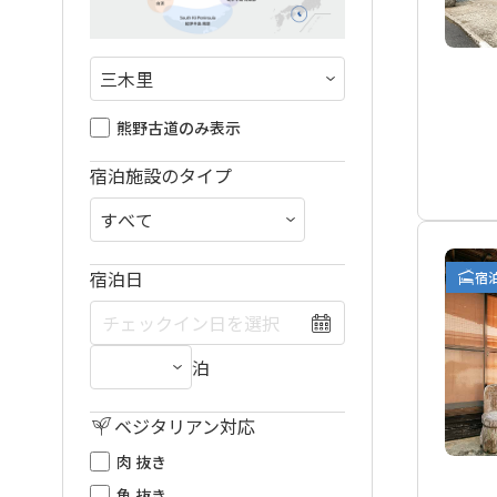
熊野古道のみ表示
宿泊施設のタイプ
宿泊日
宿
泊
ベジタリアン対応
肉 抜き
魚 抜き