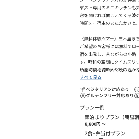
の熊野古道のお話が付きます
す。
ゲスト専用のミニキッチンも
窓を開ければ聞こえてくる波
時間を。宿主のあたたかさと
〈無料体験ツアー〉三木里まち
ご希望のお客様には無料でロ
宿を出発し、昔ながらの小路
す。昭和の空間にタイムスリ
いない、地域の人々との温か
所要時間：約60〜90分
すべて見る
ご希望の方はチェックインの
ベジタリアン対応あり
グルテンフリー対応あり
プラン一例
素泊まりプラン（簡易
8,800円 ～
2食+弁当付プラン