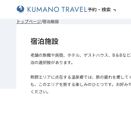
予約・検索
前
次
前
次
トップページ
宿泊施設
の
の
の
の
ペ
ペ
ペ
ペ
ー
ー
ー
ー
宿泊施設
ジ
ジ
ジ
ジ
へ
へ
へ
へ
老舗の旅館や民宿、ホテル、ゲストハウス、B＆Bなど
泊の選択肢があります。
熊野エリアに点在する温泉郷では、旅の疲れを癒して
も、このエリアを旅する楽しみのひとつです。お好み
ください。