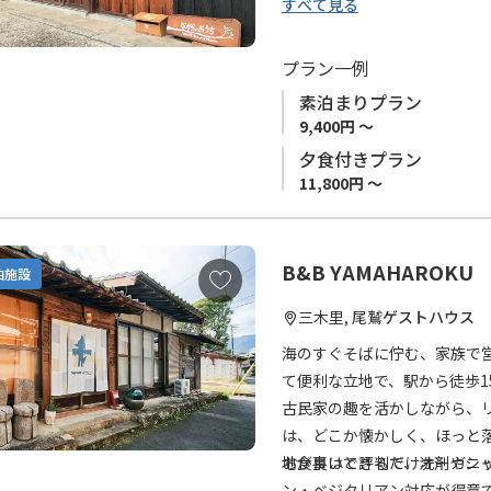
に
すべて見る
追
現在では使用が難しい希少な
加
が融合された趣を感じていた
プラン一例
素泊まりプラン
お食事はオーナーのご家族が
9,400円 ～
夕食付きプラン
マリンスポーツのインストラ
11,800円 ～
する三重県尾鷲市の魅力をぜ
お宿オーナーが提供するマリ
B&B YAMAHAROKU
お
泊施設
けます。
気
三木里, 尾鷲
ゲストハウス
に
■ご注意
入
海のすぐそばに佇む、家族で
お宿敷地内 屋外設置のシャ
り
て便利な立地で、駅から徒歩1
ンスポーツ体験のお客様が利
に
古民家の趣を活かしながら、
1日1組限定ですが、1棟貸切
追
は、どこか懐かしく、ほっと
加
地が良いと評判で、洗剤やシ
お食事はできるだけオーガニ
こちらのお宿は「農林漁業体
ン・ベジタリアン対応が得意