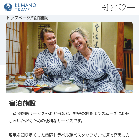
ロ
カ
お
グ
ー
気
前
次
前
次
トップページ
宿泊施設
イ
ト
に
の
の
の
の
ペ
ペ
ペ
ペ
ン
入
ー
ー
ー
ー
ジ
ジ
ジ
ジ
り
へ
へ
へ
へ
宿泊施設
手荷物搬送サービスやお弁当など、熊野の旅をよりスムーズにお楽
しみいただくための便利なサービスです。
現地を知り尽くした熊野トラベル運営スタッフが、快適で充実した