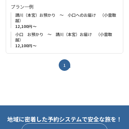
そんなときは「熊野古道乗用車搬送サービス」を是非ご利用下
プラン一例
さい。
請川（本宮）お預かり ～ 小口へのお届け （小雲取
こちらの乗用車回送サービスは熊野古道の大雲取越、小雲取越
越）
を歩かれる方、また熊野川川舟体験をされる方におすすめで
12,100円 ～
す。
小口 お預かり ～ 請川（本宮）お届け （小雲取
越）
お客様の歩くコースに合わせてお車をお預かりし、目的地へ自
12,100円 ～
走して回送しますので、時間を気にせず、安心して熊野古道ウ
ォークを満喫することができます。
1
【ご注意】
乗用車搬送サービスは募集型企画旅行ではありませ
ん。特別補償の対象外となります。
地域に密着した予約システムで安全な旅を！