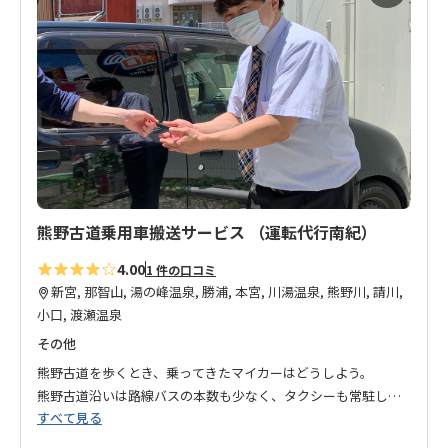
に
入
り
に
追
加
熊野古道乗用車搬送サービス （運転代行南紀）
4.00
1 件の口コミ
新宮, 那智山, 湯の峰温泉, 勝浦, 本宮, 川湯温泉, 熊野川, 請川,
小口, 渡瀬温泉
その他
熊野古道を歩くとき、乗ってきたマイカーはどうしよう。
熊野古道沿いは路線バスの本数も少なく、タクシーも常駐して
すべて見る
ないし、到着地点から出発地点まで戻るのには、時間もお金も
かかる！