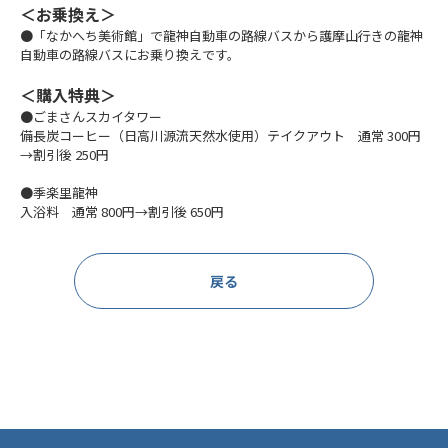
＜お乗換え＞
●「なかへち美術館」で龍神自動車の路線バスから護摩山行きの龍神
自動車の路線バスにお乗り換えです。
＜購入特典＞
●ごまさんスカイタワー
備長炭コーヒー（日高川源流天然水使用）テイクアウト 通常 300円
→割引後 250円
●季楽里龍神
入浴料 通常 800円→割引後 650円
戻る