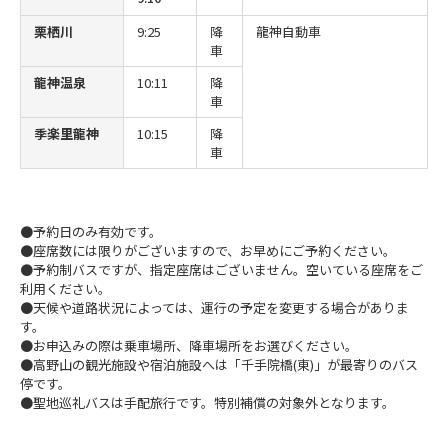
栗栖川
9:25
降
龍神自動車
車
龍神温泉
10:11
降
車
季楽里龍神
10:15
降
車
●予約日のみ有効です。
●座席数には限りがございますので、お早めにご予約ください。
●予約制バスですが、指定座席はございません。空いている座席をご
利用ください。
●天候や道路状況によっては、運行の予定を変更する場合がありま
す。
●お申込みの際は乗車場所、降車場所をお選びください。
●高野山の観光施設や宿泊施設へは「千手院橋(東)」が最寄りのバス
停です。
●聖地巡礼バスは手配旅行です。特別補償の対象外となります。