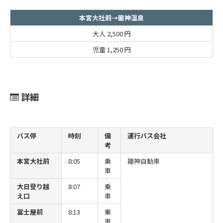
本宮大社前→龍神温泉
大人
2,500 円
児童
1,250 円
詳細
バス停
時刻
備
運行バス会社
考
本宮大社前
8:05
乗
龍神自動車
車
大日登り越
8:07
乗
え口
車
冨士屋前
8:13
乗
車