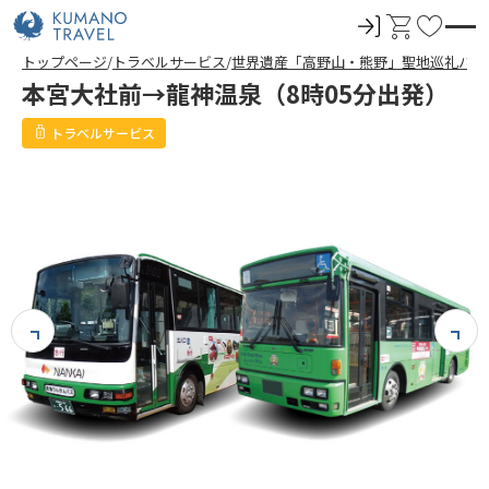
ロ
カ
お
グ
ー
気
トップページ
トラベルサービス
世界遺産「高野山・熊野」聖地巡礼バス
イ
ト
に
本宮大社前→龍神温泉（8時05分出発）
ン
入
り
トラベルサービス