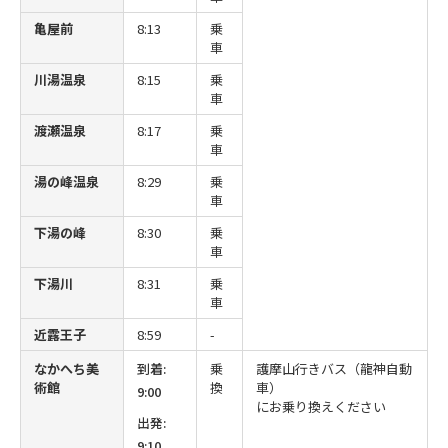
亀屋前
8:13
乗
車
川湯温泉
8:15
乗
車
渡瀬温泉
8:17
乗
車
湯の峰温泉
8:29
乗
車
下湯の峰
8:30
乗
車
下湯川
8:31
乗
車
近露王子
8:59
-
なかへち美
到着:
乗
護摩山行きバス（龍神自動
術館
換
車）
9:00
にお乗り換えください
出発:
9:10