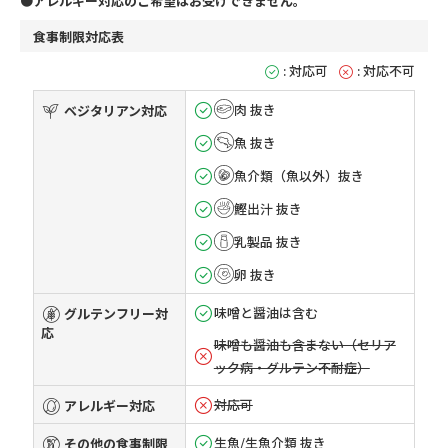
●アレルギー対応のご希望はお受けできません。
食事制限対応表
: 対応可
: 対応不可
肉 抜き
ベジタリアン対応
魚 抜き
魚介類（魚以外）抜き
鰹出汁 抜き
乳製品 抜き
卵 抜き
味噌と醤油は含む
グルテンフリー対
応
味噌も醤油も含まない（セリア
ック病・グルテン不耐症）
対応可
アレルギー対応
生魚/生魚介類 抜き
その他の食事制限