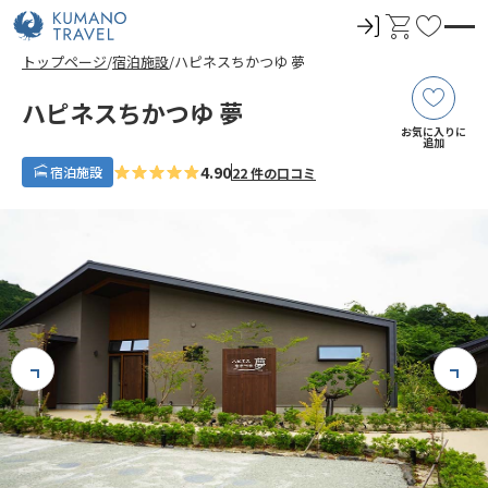
ロ
カ
お
グ
ー
気
トップページ
宿泊施設
ハピネスちかつゆ 夢
イ
ト
に
ン
入
ハピネスちかつゆ 夢
り
お気に入りに
追加
4.90
宿泊施設
22 件の口コミ