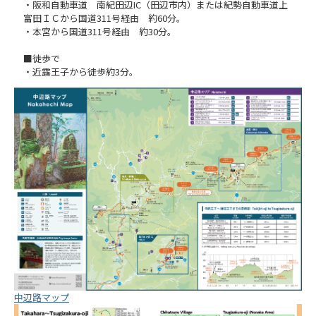
・阪和自動車道 南紀田辺IC（田辺市内）または紀勢自動車道上
富田ＩＣから国道311号経由 約60分。
・本宮から国道311号経由 約30分。
■徒歩で
・近露王子から徒歩約3分。
中辺路マップ