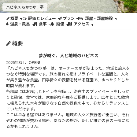
ハピネス ちかつゆ 夢
概要
評価とレビュー
プラン
部屋・部屋施設
温泉・風呂
食事
設備
アクセス
概要
夢が紡ぐ、人と地域のハピネス
2026年3月、OPEN!
「ハピネスちかつゆ 夢」は、オーナーの夢が詰まった、地域と旅人を
つなぐ特別な場所です。旅の疲れを癒すプライベートな空間と、人々
が集う温かな食堂。四季折々の表情を見せる庭園で、ゆったりとした
時間が流れます。
各部屋にはお風呂とトイレを完備し、滞在中のプライベートをしっか
りと確保。食堂では、家庭的な料理をご提供します。広々とした敷地
に植えられた木々が織りなす自然の景色の中で、心からリラックスし
ていただけます。
ここは単なる宿ではありません。地域の人々と旅行者が出会い、それ
ぞれの物語が交わる場所。あなたの旅が、新しい誰かの夢の一部にな
るかもしれません。