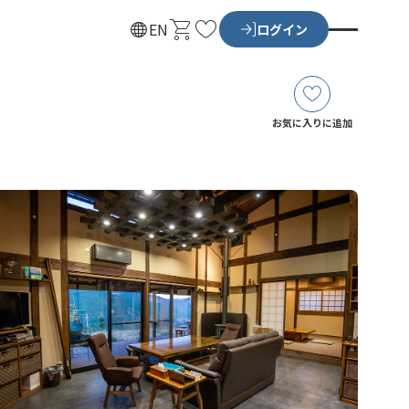
カ
お
EN
ログイン
ー
気
ト
に
入
り
お気に入りに追加