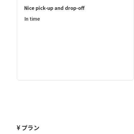
Nice pick-up and drop-off
In time
プラン