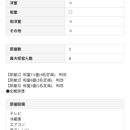
洋室
×
和室
○
和洋室
×
その他
×
部屋数
3
最大収容人数
8
【部屋1】和室7.5畳(4名定員)、布団
【部屋2】和室6畳(3名定員)、布団
【部屋3】和室3畳(1名定員)、布団
●全館禁煙
部屋設備
テレビ
冷蔵庫
エアコン
電子レンジ