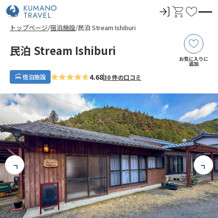
ロ
カ
お
グ
ー
気
トップページ
宿泊施設
民泊 Stream Ishiburi
イ
ト
に
ン
入
民泊 Stream Ishiburi
り
お気に入りに
追加
4.68
宿泊施設
30 件の口コミ