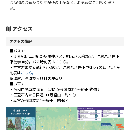
お荷物のお預かりや宅配便の手配など、お気軽にご相談くださ
い。
アクセス
アクセス情報
■バスで
・ＪＲ紀伊田辺駅から龍神バス、明光バス約35分、滝尻バス停下
車徒歩30分。バス時刻表は
こちら。
・本宮方面から龍神バス90分、滝尻バス停下車
徒歩30分
。バス時
刻表は
こちら。
※滝尻、高原から無料送迎あり
■お車で
・阪和自動車道 南紀田辺IC から国道311号経由 約45分
・田辺市内から国道311号経由 約45分
・本宮から国道311号経由 約40分