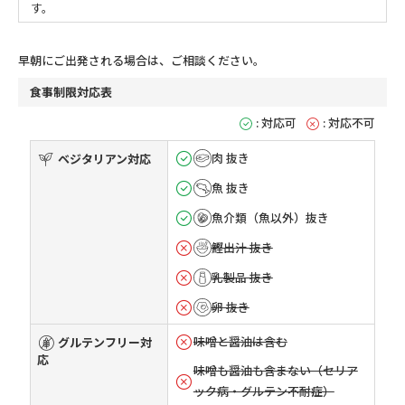
す。
早朝にご出発される場合は、ご相談ください。
食事制限対応表
: 対応可
: 対応不可
肉 抜き
ベジタリアン対応
魚 抜き
魚介類（魚以外）抜き
鰹出汁 抜き
乳製品 抜き
卵 抜き
味噌と醤油は含む
グルテンフリー対
応
味噌も醤油も含まない（セリア
ック病・グルテン不耐症）