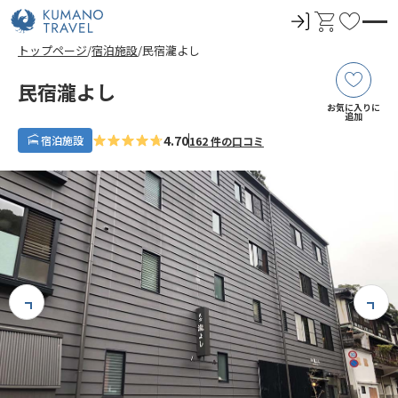
ロ
カ
お
グ
ー
気
トップページ
宿泊施設
民宿瀧よし
イ
ト
に
ン
入
民宿瀧よし
り
お気に入りに
追加
4.70
宿泊施設
162 件の口コミ