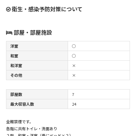
衛生・感染予防対策について
部屋・部屋施設
洋室
○
和室
○
和洋室
×
その他
×
部屋数
7
最大収容人数
24
全館禁煙です。
各階に共有トイレ・洗面あり
２階 和室・洋室（畳にベッド×２）