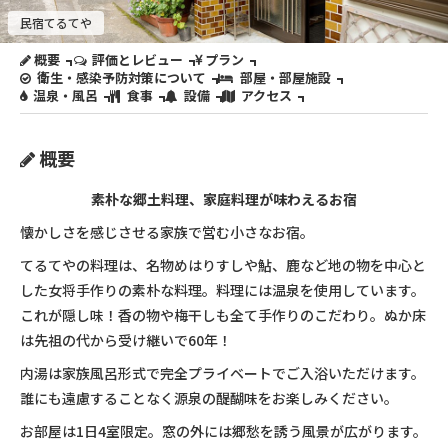
民宿てるてや
概要
評価とレビュー
プラン
衛生・感染予防対策について
部屋・部屋施設
温泉・風呂
食事
設備
アクセス
概要
素朴な郷土料理、家庭料理が味わえるお宿
懐かしさを感じさせる家族で営む小さなお宿。
てるてやの料理は、名物めはりすしや鮎、鹿など地の物を中心と
した女将手作りの素朴な料理。料理には温泉を使用しています。
これが隠し味！香の物や梅干しも全て手作りのこだわり。ぬか床
は先祖の代から受け継いで60年！
内湯は家族風呂形式で完全プライベートでご入浴いただけます。
誰にも遠慮することなく源泉の醍醐味をお楽しみください。
お部屋は1日4室限定。窓の外には郷愁を誘う風景が広がります。