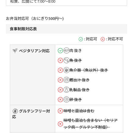
和食、広間にて7:00～8:00
お弁当対応可（おにぎり500円～)
食事制限対応表
: 対応可
: 対応不可
肉 抜き
ベジタリアン対応
魚 抜き
魚介類（魚以外）抜き
鰹出汁 抜き
乳製品 抜き
卵 抜き
味噌と醤油は含む
グルテンフリー対
応
味噌も醤油も含まない（セリア
ック病・グルテン不耐症）