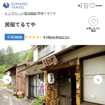
ロ
カ
お
グ
ー
気
トップページ
宿泊施設
民宿てるてや
イ
ト
に
ン
入
民宿てるてや
り
お気に入りに
追加
4.36
宿泊施設
338 件の口コミ