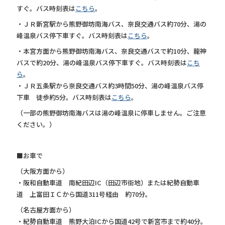
すぐ。バス時刻表は
こちら
。
・ＪＲ新宮駅から熊野御坊南海バス、奈良交通バス約70分、湯の
峰温泉バス停下車すぐ。バス時刻表は
こちら
。
・本宮方面から熊野御坊南海バス、奈良交通バスで約10分、龍神
バスで約20分、湯の峰温泉バス停下車すぐ。バス時刻表は
こち
ら
。
・ＪＲ五条駅から奈良交通バス約3時間50分、湯の峰温泉バス停
下車 徒歩約5分。バス時刻表は
こちら
。
（一部の熊野御坊南海バスは湯の峰温泉に停車しません。ご注意
ください。）
■お車で
（大阪方面から）
・阪和自動車道 南紀田辺IC（田辺市街地）または紀勢自動車
道 上富田ＩＣから国道311号経由 約70分。
（名古屋方面から）
・紀勢自動車道 熊野大泊ICから国道42号で新宮市まで約40分。