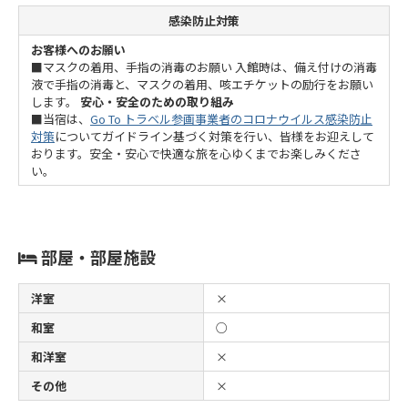
感染防止対策
お客様へのお願い
■マスクの着用、手指の消毒のお願い 入館時は、備え付けの消毒
液で手指の消毒と、マスクの着用、咳エチケットの励行をお願い
します。
安心・安全のための取り組み
■当宿は、
Go To トラベル参画事業者のコロナウイルス感染防止
対策
についてガイドライン基づく対策を行い、皆様をお迎えして
おります。安全・安心で快適な旅を心ゆくまでお楽しみくださ
い。
部屋・部屋施設
洋室
×
和室
○
和洋室
×
その他
×