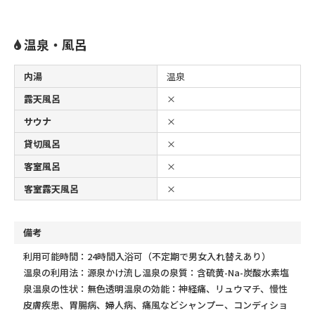
温泉・風呂
内湯
温泉
露天風呂
×
サウナ
×
貸切風呂
×
客室風呂
×
客室露天風呂
×
備考
利用可能時間：24時間入浴可（不定期で男女入れ替えあり）
温泉の利用法：源泉かけ流し
温泉の泉質：含硫黄-Na-炭酸水素塩
泉
温泉の性状：無色透明
温泉の効能：神経痛、リュウマチ、慢性
皮膚疾患、胃腸病、婦人病、痛風など
シャンプー、コンディショ