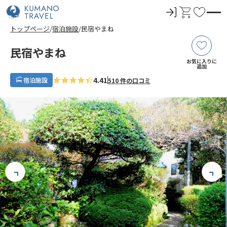
ロ
カ
お
グ
ー
気
トップページ
宿泊施設
民宿やまね
イ
ト
に
ン
入
民宿やまね
り
お気に入りに
追加
4.41
宿泊施設
510 件の口コミ