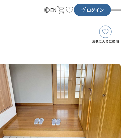
カ
お
EN
ログイン
ー
気
ト
に
入
り
お気に入りに追加