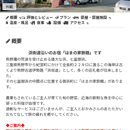
外観
概要
評価とレビュー
プラン
部屋・部屋施設
温泉・風呂
食事
設備
アクセス
概要
浜街道沿いのお宿「はまの家旅館」です
熊野灘の荒波を受け止める雄大な浜、七里御浜。
三重県熊野市から紀宝町にかけて全長約２２キロに渡るこの海岸は古
くより熊野古道伊勢路「浜街道」として、多くの巡礼者が往来しまし
た。
その七里御浜の中間点に位置する御浜町に「はまの家旅館」がありま
す。
農業もされているご主人が育てた旬の野菜、近海の新鮮な魚を中心に
使った料理が自慢です。
過剰なサービスはございませんが、ご主人とおかみさんのあたたかい
おもてなしで旅の疲れを癒やしてください。
◆ご案内◆