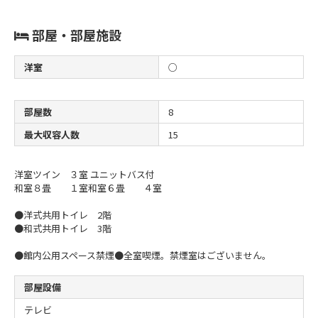
部屋・部屋施設
洋室
○
部屋数
8
最大収容人数
15
洋室ツイン ３室 ユニットバス付
和室８畳 １室
和室６畳 ４室
●洋式共用トイレ 2階
●和式共用トイレ 3階
●館内公用スペース禁煙
●全室喫煙。禁煙室はございません。
部屋設備
テレビ