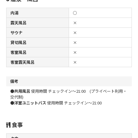
内湯
○
露天風呂
×
サウナ
×
貸切風呂
×
客室風呂
×
客室露天風呂
×
備考
●
共用風呂
使用時間 チェックイン～21:00 (プライベート利用・
交代制)
●
洋室ユニットバス
使用時間 チェックイン～21:00
食事