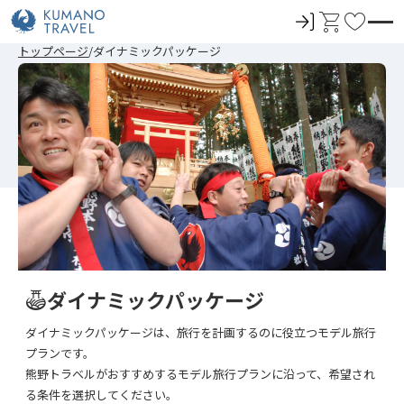
ロ
カ
お
グ
ー
気
トップページ
ダイナミックパッケージ
イ
ト
に
ン
入
り
ダイナミックパッケージ
ダイナミックパッケージは、旅行を計画するのに役立つモデル旅行
プランです。
熊野トラベルがおすすめするモデル旅行プランに沿って、希望され
る条件を選択してください。