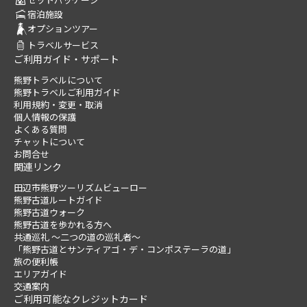
宿泊施設
オプションツアー
トラベルサービス
ご利用ガイド・サポート
熊野トラベルについて
熊野トラベルご利用ガイド
利用規約・変更・取消
個人情報の保護
よくある質問
チャットについて
お問合せ
関連リンク
田辺市熊野ツーリズムビューロー
熊野古道ルートガイド
熊野古道ウォーク
熊野古道を歩かれる方へ
共通巡礼 ～二つの道の巡礼者～
「熊野古道とサンティアゴ・デ・コンポステーラの道」
旅の便利帳
エリアガイド
交通案内
ご利用可能なクレジットカード