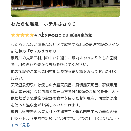
わたらせ温泉 ホテルささゆり
4.70
渡瀬温泉
旅館
19 件の口コミ
わたらせ温泉が渡瀬温泉地区で展開する3つの宿泊施設のメイン
宿泊棟の「ホテルささゆり」
熊野川の支流四村川の中州に建ち、館内はゆったりとした空間
で、川の流れや豊かな自然を感じてください。
他の施設や温泉へは四村川にかかる吊り橋を渡ってお出かけく
ださい。
天然温泉源泉かけ流しの大露天風呂、貸切露天風呂、家族専用
貸切露天風呂など内湯と露天両方で計9種類のお風呂を楽しんで
いただけます。
色とりどりの季節の熊野の食材を使ったお料理を、朝食は温泉
を使った温泉粥がお楽しみいただけます。
熊野古道要所の本宮大社・伏拝王子・発心門王子への無料の送
迎シャトル（午前中3便）が便利です。ぜひご利用ください。
すべて見る