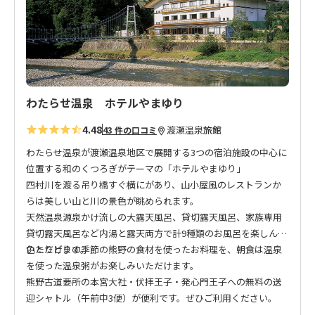
追
加
わたらせ温泉 ホテルやまゆり
4.48
渡瀬温泉
旅館
43 件の口コミ
わたらせ温泉が渡瀬温泉地区で展開する3つの宿泊施設の中心に
位置する和のくつろぎがテーマの「ホテルやまゆり」
四村川を渡る吊り橋すぐ横にがあり、山小屋風のレストランか
らは美しい山と川の景色が眺められます。
天然温泉源泉かけ流しの大露天風呂、貸切露天風呂、家族専用
貸切露天風呂など内湯と露天両方で計9種類のお風呂を楽しんで
いただけます。
色とりどりの季節の熊野の食材を使ったお料理を、朝食は温泉
を使った温泉粥がお楽しみいただけます。
熊野古道要所の本宮大社・伏拝王子・発心門王子への無料の送
迎シャトル（午前中3便）が便利です。ぜひご利用ください。