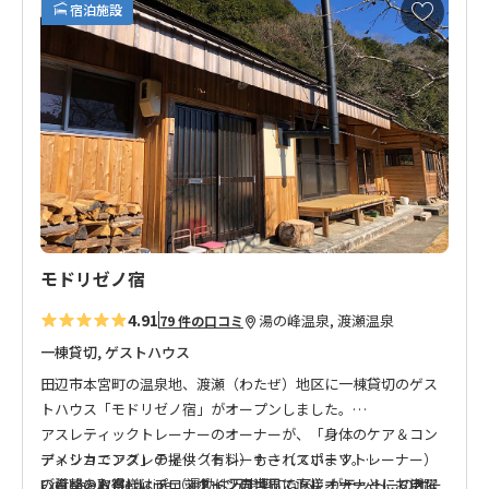
お
宿泊施設
気
に
入
り
に
追
加
モドリゼノ宿
4.91
湯の峰温泉, 渡瀬温泉
79 件の口コミ
一棟貸切, ゲストハウス
田辺市本宮町の温泉地、渡瀬（わたぜ）地区に一棟貸切のゲス
トハウス「モドリゼノ宿」がオープンしました。
アスレティックトレーナーのオーナーが、「身体のケア＆コン
アメリカでアスレティックトレーナー（スポーツトレーナー）
ディショニング」の提供（有料）もされています。
の資格を取得し、プロスポーツの世界でトレーナーとして活躍
Exercise is Medicine（運動は万能薬になる）がモットーのオー
ご希望のお客様はチェックイン日当日に直接オーナーにお申し