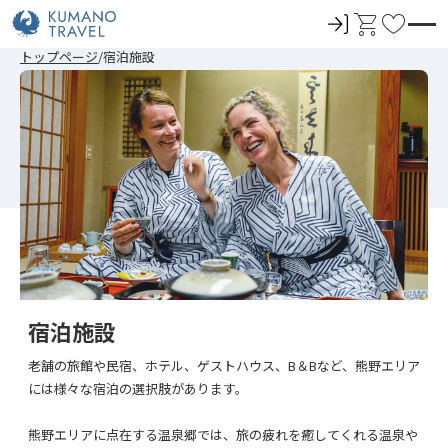
ロ
カ
お
グ
ー
気
前
次
前
次
トップページ
宿泊施設
イ
ト
に
の
の
の
の
ペ
ペ
ペ
ペ
ン
入
ー
ー
ー
ー
ジ
ジ
ジ
ジ
り
へ
へ
へ
へ
宿泊施設
老舗の旅館や民宿、ホテル、ゲストハウス、B＆Bなど、熊野エリア
には様々な宿泊の選択肢があります。
熊野エリアに点在する温泉郷では、旅の疲れを癒してくれる温泉や