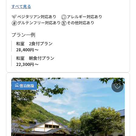
すべて見る
ベジタリアン対応あり
アレルギー対応あり
グルテンフリー対応あり
その他対応あり
プラン一例
和室 2食付プラン
28,400円 ～
和室 朝食付プラン
22,300円 ～
お
宿泊施設
気
に
入
り
に
追
加