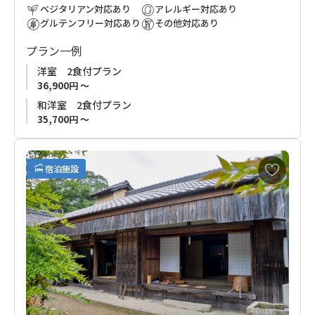
■ご注意
ベジタリアン対応あり
アレルギー対応あり
下記期間、わたらせ温泉大露天風呂（男湯のみ、奥の3か所）の
グルテンフリー対応あり
その他対応あり
工事を行います。
プラン一例
工事期間：
2024年7月1日～1年半程度
工事期間中は他箇所への立ち入り制限などをお願いする場合が
洋室 2食付プラン
ございます。
36,900円 ～
ご不便をおかけしますがご理解のほどお願いいたします。
和洋室 2食付プラン
35,700円 ～
お
宿泊施設
気
に
入
り
に
追
加