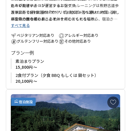
していたオーナーが運営するお宿です。
ナーが施術するコンディショニング/トレーニングは熊野古道歩
込みください。
渡瀬にある5件集落の「モドリゼ」地区は落ち着いた時間、美し
きや旅行で疲れた身体のケア、日頃スポーツに携わっているす
い空気、緑を楽しみ、心と体を癒してくれる場所。
べての方をサポートします。
滞在中の居心地の良さ、オーナーのおもてなしから、宿泊され
すべて見る
たお客様から「連泊で予約すれば良かった」と感想をいただく
一日一組限定のため、ご家族やご友人、グループで気兼ねなく
ことの多いお宿です。
ベジタリアン対応あり
アレルギー対応あり
安心してご利用いただけます。
グルテンフリー対応あり
その他対応あり
プラン一例
素泊まりプラン
15,800円 ～
2食付プラン（夕食 BBQ もしくは 鍋セット）
20,100円 ～
お
宿泊施設
気
に
入
り
に