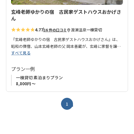
玄峰老師ゆかりの宿 古民家ゲストハウスおかげさ
ん
4.77
渡瀬温泉
一棟貸切
16 件の口コミ
『玄峰老師ゆかりの宿 古民家ゲストハウスおかげさん』は、
昭和の傑僧、山本玄峰老師の父 岡本善蔵が、玄峰に家督を譲り
すべて見る
隠居する際に建てられた家屋で、１日１組様限定一棟貸しのお
宿です。
落ち着きのある古き良き日本の雰囲気を感じさせてくれる築130
プラン一例
年の古民家で、川のせせらぎを聴きながら、日常から離れたひ
一棟貸切 素泊まりプラン
とときをゆっくり過ごしてみませんか。
8,800円 ～
お部屋は襖続きの和室で開放感があり、ほっと和める雰囲気が
魅力です。
近くには「渡瀬温泉」がございますので、温泉もお楽しみいた
1
だけます。
ご家族やグループで連泊していただくのもオススメです！
皆さまのお越しをお待ちしております。チェックインは、すぐ
近くにある「炭火焼鳥 おかげさん」までお越しくださいませ。