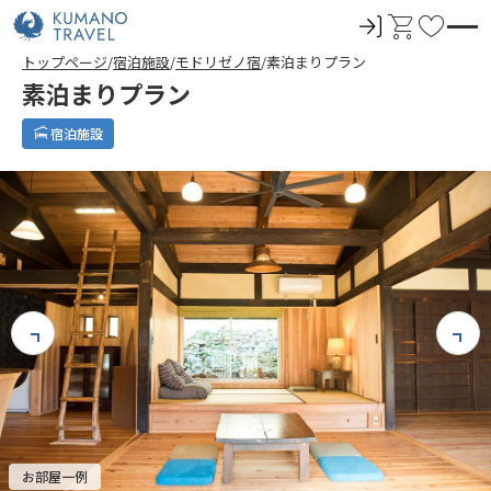
ロ
カ
お
グ
ー
気
トップページ
宿泊施設
モドリゼノ宿
素泊まりプラン
イ
ト
に
素泊まりプラン
ン
入
り
宿泊施設
お部屋一例