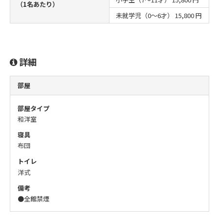
（1名あたり）
未就学児（0～6才）
15,800 円
詳細
部屋
部屋タイプ
和洋室
寝具
布団
トイレ
洋式
備考
●全館禁煙