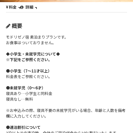
料金
詳細
概要
モドリゼノ宿 素泊まりプランです。
お食事はついておりません。
◆小学生・未就学児について◆
※
下記をご参照ください。
●小学生（7～11才以上）
料金表をご参照ください。
●未就学児（0～6才）
寝具あり…小学生と同料金
寝具なし…無料
※お申込みの際、寝具不要の未就学児がいる場合、年齢と人数を備考
欄に入力してください。
●連泊割引について
3泊以上での連泊時、全体のご宿泊代金から10％割引いたします。