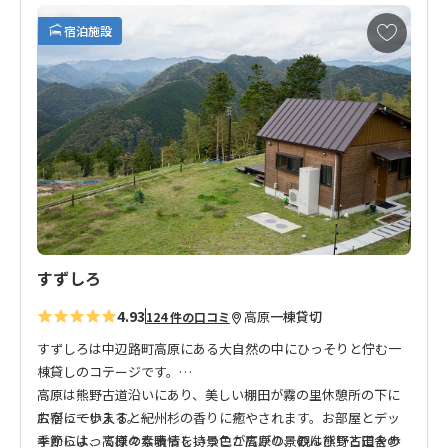
たり、ゆったりとしたリラックス時間をお過ごしください。
お
宿泊施設
気
に
皆さまのお越しを心よりお待ちしております。
入
り
※名称変更のお知らせ
に
2020年4月17日 宿の名称が「星空の宿たかはら」から「星空の
追
宿」に変更となりました。
加
すずしろ
4.93
高原
一棟貸切
124 件の口コミ
すずしろは中辺路町高原にある大自然の中にひっそりと佇む一
棟貸しのコテージです。
高原は熊野古道沿いにあり、美しい棚田が霧の里休憩所の下に
お宿に一歩入ると紀州杉の香りに癒やされます。お部屋とデッ
広がっています。
キからは、高原の素晴らしい景色が広がり、のんびりと田舎の
季節によって様々な表情を持つここ高原の景観は熊野古道を歩