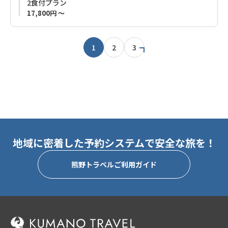
2食付プラン
17,800円 ～
近隣は山や川の幸が豊富なエリアです。
ぜひご利用ください。
1
2
3
◆ご予約をご検討のお客様へ◆
こちらの Guest House Kiyohime 3 は、お風呂、トイレ、洗面所
は共用です。
プライベート空間をご希望のお客様は、各階（1、2階）で区切
られ、一棟貸しのようにお使いいただける「
Guest House
Kiyohime
」本館のご利用をお勧めします。
地域に密着した予約システムで安全な旅を！
熊野トラベルご利用ガイド