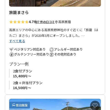
旅籠まさら
4.79
高原
民宿
87 件の口コミ
高原エリアの中心にある高原熊野神社のすぐ近くに「旅籠（は
たご）まさら」が2020年3月にオープンしました。
すべて見る
滝尻王子から熊野古道を歩くこと約２時間のところにある高原
は、今も熊野古道の宿場町、休憩の場所として旅人や巡礼者で
ベジタリアン対応あり
アレルギー対応あり
賑わっています。
グルテンフリー対応あり
その他対応あり
築60年の古民家を改装し、昔ながらの和の雰囲気を残しながら
プラン一例
居心地のよい空間が作りあげられています。
棚田と熊野の山々を眺めながら、現代の旅籠を体験してみてく
2食付プラン
ださい。
15,400円 ～
2食＋弁当付プラン
気さくな日本人のオーナーと優しいフランス人の奥様が皆さま
16,500円 ～
のお越しをお待ちいたしております。
お
宿泊施設
気