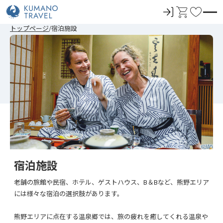
ロ
カ
お
グ
ー
気
前
ペ
ペ
次
前
ペ
ペ
次
トップページ
宿泊施設
イ
ト
に
の
ー
ー
の
の
ー
ー
の
ペ
ジ
ジ
ペ
ペ
ジ
ジ
ペ
ン
入
ー
目
目
ー
ー
目
目
ー
ジ
へ
へ
ジ
ジ
へ
へ
ジ
り
へ
へ
へ
へ
宿泊施設
老舗の旅館や民宿、ホテル、ゲストハウス、B＆Bなど、熊野エリア
には様々な宿泊の選択肢があります。
熊野エリアに点在する温泉郷では、旅の疲れを癒してくれる温泉や