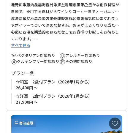
た時には雄大な雲海を見ることもできます。
地元の季節の食材で作った郷土料理や国際色豊かな創作料理が
自慢で、使用する食材からワインやコーヒーまでオーガニック
にこだわり、ここでの食の体験は心と体を元気にしてくれま
渡瀬温泉から温泉のお湯を運びお風呂を用意しています。ウッ
す。
ドボイラーで焚いて温めなおす為、お湯がまるくなり肌当たり
の良いお湯を楽しんでいただけます。
心のこもった情熱的なおもてなしでお客様のお越しをお待ちし
ております。
すべて見る
ベジタリアン対応あり
アレルギー対応あり
グルテンフリー対応あり
その他対応あり
プラン一例
☆和室 2食付プラン（2026年1月から）
26,400円 ～
☆洋室 2食付プラン（2026年1月から）
27,500円 ～
お
宿泊施設
気