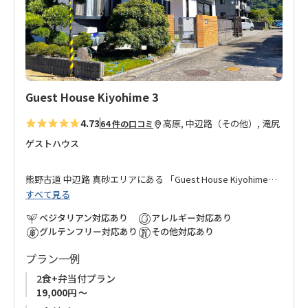
追
す。
加
■オーナーが最寄りのスーパーマーケットまで車で送迎いたし
ます。高原休憩所、滝尻王子、近露王子、道の駅熊野古道中辺
路からの送迎も可能です。
Guest House Kiyohime 3
■熊野ギャラリーゲストハウス のこのこは、
「熊野ギャラリー
4.73
高原, 中辺路（その他）, 滝尻
64 件の口コミ
ゲストハウス のこのこ」
の姉妹宿です。
ゲストハウス
熊野古道 中辺路 真砂エリアにある 「
Guest House Kiyohime
」
すべて見る
オーナーが運営する別館です。
ベジタリアン対応あり
アレルギー対応あり
「
Guest House Kiyohime
」 本館からは徒歩1分の好立地、団体
グルテンフリー対応あり
その他対応あり
など大人数で本館・別館に分かれてのご宿泊にも対応可能。
プラン一例
熊野古道歩きのお客様だけでなく、長期滞在の方にも安心して
2食+弁当付プラン
ご宿泊いただけるよう、お食事の提供はもちろん、ご希望のお
19,000円 ～
客様は共用キッチンもご利用いただけます。