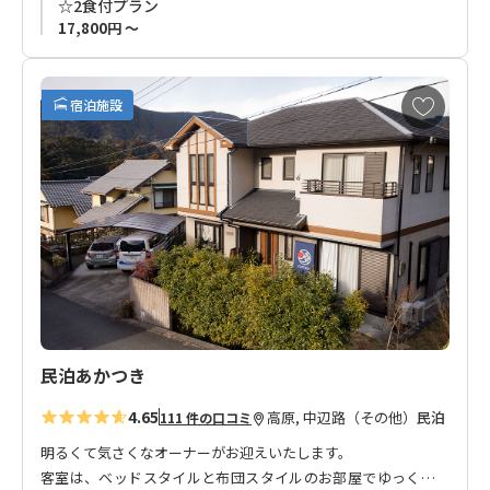
☆2食付プラン
のお越しをお待ちしております。
17,800円 ～
* フロア貸切プランの新規受付は終了いたしました。現在はバ
お
ス・トイレ・キッチン共用の個室プランをご用意しておりま
宿泊施設
気
す。
に
入
り
に
追
加
民泊あかつき
4.65
高原, 中辺路（その他）
民泊
111 件の口コミ
明るくて気さくなオーナーがお迎えいたします。
客室は、ベッドスタイルと布団スタイルのお部屋でゆっくりと