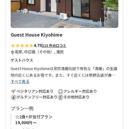
加
Guest House Kiyohime
4.75
113 件の口コミ
高原, 中辺路（その他）, 滝尻
ゲストハウス
Guest House Kiyohimeは安珍清姫伝説で有名な「清姫」の生誕
地の近くにあるお宿です。また、すぐ近くには熊野古道が通っ
すべて見る
ております。
ふもとの清姫バス停から滝尻王子まで路線バスで約３分、徒歩
ベジタリアン対応あり
アレルギー対応あり
でも約20分なので、滝尻から熊野古道を歩くのに便利なお宿で
グルテンフリー対応あり
その他対応あり
す。
プラン一例
長期滞在の方も安心してお泊まりいただけるように各階にはそ
れぞれお風呂・トイレ・洗濯機・乾燥機・冷蔵庫などの設備が
☆2食+弁当付プラン
揃っております。
19,000円 ～
お友達同士、ご家族でのご利用にぴったりなお宿です。皆さま