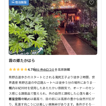
お
宿泊施設
気
に
入
り
に
追
加
霧の郷たかはら
4.79
高原
旅館
851 件の口コミ
熊野古道歩きのスタートとされる滝尻王子より徒歩２時間、世
界遺産 熊野古道の中辺路ルートへは徒歩５分の場所にありま
す。
館内は紀州材を使用したあたたかい雰囲気で、オーナーのセン
ス感じる調度品で整えられ、外の自然と調和した心落ち着く素
敵な空間です。
客室からの眺めは最高で、目の前には高原の豊かな自然が広が
り、見渡す向こうには美しい果無峠があります。条件がそろっ