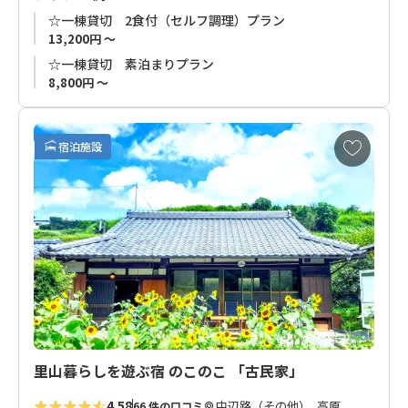
の場所までの送迎も対応可能です。
☆一棟貸切 2食付（セルフ調理）プラン
13,200円 ～
☆一棟貸切 素泊まりプラン
8,800円 ～
お
宿泊施設
気
に
入
り
に
追
加
里山暮らしを遊ぶ宿 のこのこ 「古民家」
4.58
中辺路（その他）, 高原
66 件の口コミ