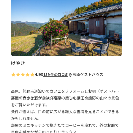
に
入
り
に
追
加
けやき
4.93
高原
ゲストハウス
159 件の口コミ
高原、熊野古道沿いのカフェをリフォームしお宿（ゲストハウ
ス）「けやき」が2020年春オープンしました。
部屋の大きな窓からは、高原の美しい棚田や熊野の山々の景色
をご覧いただけます。
条件が揃えば、目の前に広がる雄大な雲海を見ることができる
かもしれません。
部屋のミニキッチンで挽きたてコーヒーを淹れて、外のお庭で
景色を眺めながらゆったりリラックス。