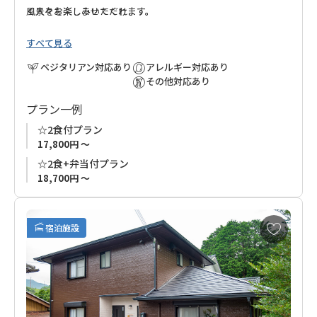
風景をお楽しみいただけます。
く人々を楽しませてくれます。
すべて見る
ゆったりと流れる時間と美しい山の風景をお楽しみください。
ベジタリアン対応あり
アレルギー対応あり
その他対応あり
プラン一例
☆2食付プラン
17,800円 ～
☆2食+弁当付プラン
18,700円 ～
お
宿泊施設
気
に
入
り
に
追