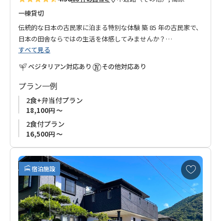
一棟貸切
伝統的な日本の古民家に泊まる特別な体験 築 85 年の古民家で、
日本の田舎ならではの生活を体感してみませんか？
すべて見る
玄関を入ると広がる土間には、靴を履いたまま利用できるキッ
チンとリビングダイニングがあり、昔ながらの造りを今でも快
ベジタリアン対応あり
その他対応あり
適に楽しむことができます。
プラン一例
土間は、自然と共に暮らす日本の生活文化を感じられる空間
2食+弁当付プラン
で、四季折々の風景や外の空気を感じながら、ゆったりと過ご
18,100円 ～
すことができます。
2食付プラン
年に三度色が変わる宿の花畑では、開花のタイミングが合えば
16,500円 ～
お花観賞が楽しめます。
また、宿泊棟のすぐ横に位置する薪風呂では、薪の香りに包ま
お
宿泊施設
れながら、薪で温めたお湯にゆったりと浸かり、自然のぬくも
気
に
りを全身で感じる贅沢なひとときをお楽しみいただけます。
入
障子や畳のある部屋で、時代を超えて受け継がれる日本の美し
り
い生活様式と、自然との調和を体験できる特別な宿泊をお楽し
に
みください。 ※薪風呂体験をご希望の方は別途ご予約が必要で