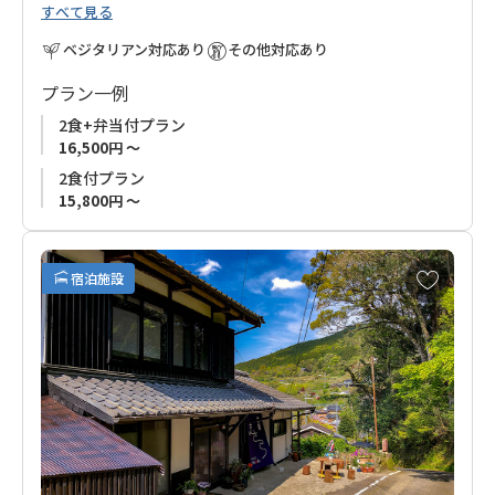
すべて見る
過ごしていただけます。
ベジタリアン対応あり
その他対応あり
地元食材や手作りの野菜を中心に、体に優しい心のこもったお
料理でおもてなしいたします。
プラン一例
2食+弁当付プラン
『四季のイベント（土、木、紙、布）』や『くまの里山体験』
16,500円 ～
もお楽しみいただけます。
2食付プラン
15,800円 ～
普段ゆっくり休むことができない方、古道歩きの方など、皆さ
まのお越しを心よりお待ちしております。
お
宿泊施設
熊野古道歩きの方には、高原、滝尻への送迎も可能ですので、
気
に
ご予約の際にお知らせください。
入
り
に
追
加