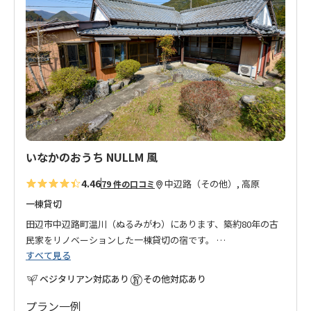
に
入
り
に
追
加
いなかのおうち NULLM 風
4.46
中辺路（その他）, 高原
79 件の口コミ
一棟貸切
田辺市中辺路町温川（ぬるみがわ）にあります、築約80年の古
民家をリノベーションした一棟貸切の宿です。
すべて見る
一棟貸切ですので、気兼ねなく、お友達同士やご家族でのご利
用にぴったりなお宿です。
ベジタリアン対応あり
その他対応あり
高原(展望台)・道の駅熊野古道(牛馬童子)・近露(近露王子)から
のお迎え、翌朝(8:30～10:00)は滝尻～継桜王子の区間でご指定
プラン一例