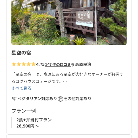
に
追
加
星空の宿
4.75
高原
民泊
147 件の口コミ
「星空の宿」は、高原にある星空が大好きなオーナーが経営す
るログハウスコテージです。
すべて見る
壮大な山の景色と澄んだ空気の中、満天の星を眺めながら、の
ベジタリアン対応あり
その他対応あり
んびりとした時間を過ごせます。
ログハウスで木の温もり、木の香りに包まれたをお楽しみいた
プラン一例
だけます。
2食+弁当付プラン
開放感のあるひのき風呂は、旅の疲れを癒やしてくれます。
26,900円 ～
テラスでは、爽やかな風を感じながら食事をしたり、読書をし