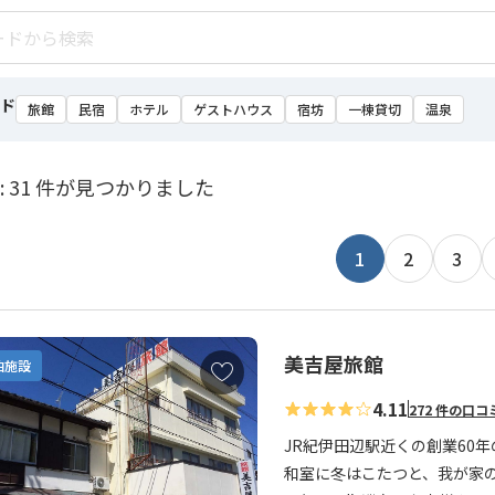
ド
旅館
民宿
ホテル
ゲストハウス
宿坊
一棟貸切
温泉
: 31 件が見つかりました
1
2
3
美吉屋旅館
お
泊施設
気
4.11
272 件の口コ
に
入
JR紀伊田辺駅近くの創業60
り
和室に冬はこたつと、我が家