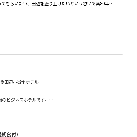
ってもらいたい、田辺を盛り上げたいという想いで築80年の
17年5月にゲストハウスとしてオープンしました。
があり、昭和感漂う懐かしい感じでゆっくりくつろげるお部
光路通り」があり、新鮮な食材や旬なものを使った地元なら
けます。
ちしております。
田辺市街地
ホテル
（宅配便・郵送等）のお預かりはできません。購入物も含め
。
であらかじめご了承ください。
級のビジネスホテルです。
「ダブル」「ツイン」すべて室内は広く、客室には通常より
用意しております。
HANARE''もオープン！和の趣と洋の快適さを融合した和洋室
軽朝食付）