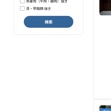
赤身肉（牛肉・豚肉）抜き
貝・甲殻類 抜き
検索