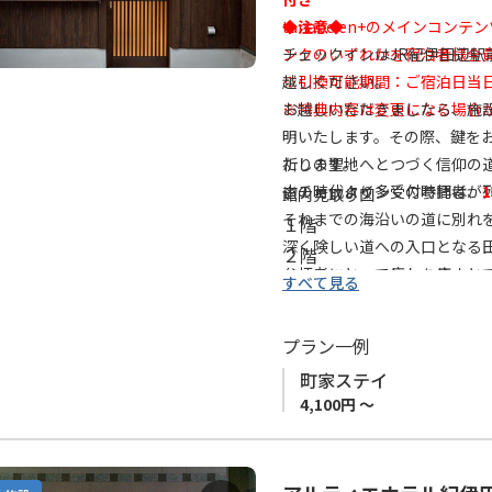
に
tanabe en+のメインコ
◆注意◆
追
ンクのいずれかを宿泊者様全
チェックインはJR紀伊田辺駅
加
※引換可能期間：ご宿泊日当日
越しください。
※特典内容は変更になる場合
お越しいただきましたら、施
明いたします。その際、鍵を
祈りの聖地へとつづく信仰の
たします。
古の時代より多くの参拝者が
※チェックイン受付時間は、
1
館内見取り図
それまでの海沿いの道に別れ
１階
深く険しい道への入口となる
２階
参拝者にとって疲れを癒すと
すべて見る
江戸時代には城下町として栄
一日平均約８００人近い旅人
プラン一例
その当時の城下町のひとつが
町家ステイ
古民家を再生し 新たに息が
4,100円 ～
古の時代のあしあとをたどり
日々ていねいに時を紡いでき
ほのかに漂う古町、口熊野・