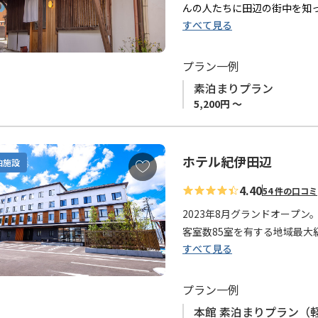
り
んの人たちに田辺の街中を知
に
すべて見る
古民家をリノベーション、20
追
加
玄関入り口にはレトロな電話
プラン一例
屋となっております。
素泊まりプラン
5,200円 ～
近くには、飲食店が並ぶ「味
ではの料理を満喫していただ
皆さまのお越しを心よりお待
ホテル紀伊田辺
お
泊施設
気
◆ご注意◆
4.40
54 件の口コミ
に
・当館は事前の荷物や郵便物
入
2023年8月グランドオープン
受け取ることは出来ませんの
り
客室数85室を有する地域最大
に
すべて見る
追
「シングル」「セミダブル」
加
ワンサイズ大きなベッドをご
プラン一例
また、2025年5月には別館''
本館 素泊まりプラン（