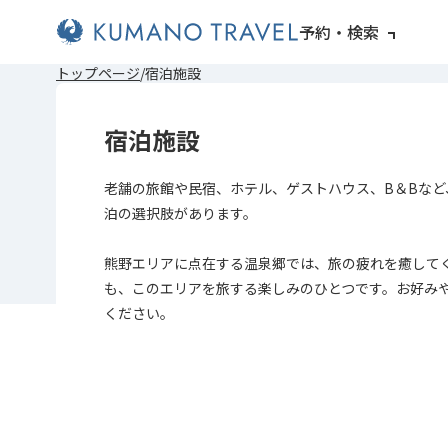
予約・検索
前
ペ
ペ
ペ
次
前
ペ
ペ
ペ
次
トップページ
宿泊施設
の
ー
ー
ー
の
の
ー
ー
ー
の
ペ
ジ
ジ
ジ
ペ
ペ
ジ
ジ
ジ
ペ
ー
目
目
目
ー
ー
目
目
目
ー
宿泊施設
ジ
へ
へ
へ
ジ
ジ
へ
へ
へ
ジ
へ
へ
へ
へ
老舗の旅館や民宿、ホテル、ゲストハウス、B＆Bなど
泊の選択肢があります。
熊野エリアに点在する温泉郷では、旅の疲れを癒して
も、このエリアを旅する楽しみのひとつです。お好み
ください。