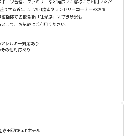
スポーツ合宿、ファミリーなど幅広いお客様にご利用いただ
盛りする近年は、WIFI整備やランドリーコーナーの設置な
境に努めております。
和歌山随一の飲食街「味光路」まで徒歩5分。
点として、お気軽にご利用ください。
アレルギー対応あり
その他対応あり
田辺市街地
ホテル
ミ