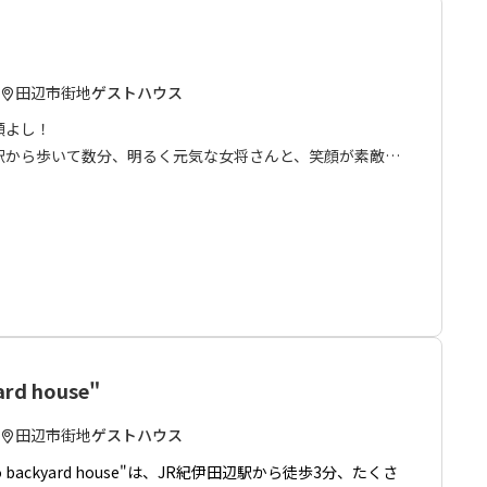
田辺市街地
ゲストハウス
顔よし！
駅から歩いて数分、明るく元気な女将さんと、笑顔が素敵な
トホームなお宿です。
付。１階裏には共用の風呂や洗濯機等の設備もあり、手ぶら
ない田辺ライフを満喫していただけます。
もん食べて、ふわっと寝たいんや～
プルな空間をお探しのあなた、今回の滞在に熊野ゲストハウ
ard house"
田辺市街地
ゲストハウス
o backyard house"は、JR紀伊田辺駅から徒歩3分、たくさ