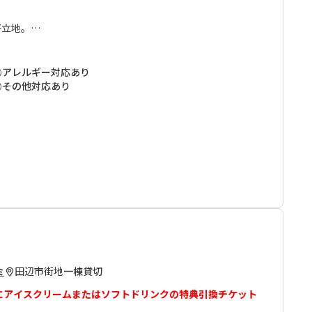
好立地。
産牛ステーキをご提供、朝食も味・ボリューム共に大変好評で
アレルギー対応あり
その他対応あり
A＆PUBラピーヌも必見。
味自慢の寿司・割烹・居酒屋 200軒以上の飲食店が並ぶ和
」。
だき、ホテル提供の上質なお肉を召し上がっていただくも良
材をお楽しみいただくのも良し。
テル花屋を田辺・熊野・白浜観光の拠点としてご利用くださ
田辺市街地
一棟貸切
花庵ゲストハウス
」も運営しております。こちらのご予約も
ミ
にアイスクリームまたはソフトドリンクの特典引換チケット