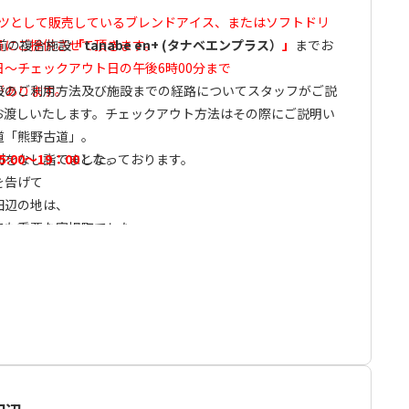
ンテンツとして販売しているブレンドアイス、またはソフトドリ
員にご提供させて頂きます。
前の複合施設
「
tanabe en+ (タナベエンプラス）
」
までお
～チェックアウト日の午後6時00分まで
があります。
設のご利用方法及び施設までの経路についてスタッフがご説
お渡しいたします。チェックアウト方法はその際にご説明い
道「熊野古道」。
列をなし詣でました。
5:00～19：00
となっております。
を告げて
田辺の地は、
ても重要な宿場町でした。
え、
が泊まり にぎわったといわれています。
ここ紺屋町。
ふきこまれた「紺屋町家」は
 その空気を感じることができる町家です。
た人たちの残り香が
田辺。