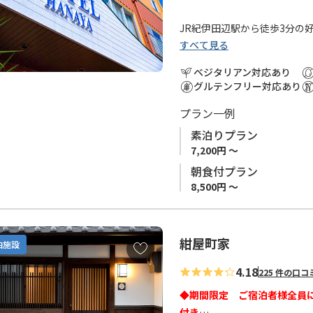
入
り
JR紀伊田辺駅から徒歩3分の
に
すべて見る
追
1Fレストランでの夕食は国
ベジタリアン対応あり
加
す。
グルテンフリー対応あり
うさぎのマークがかわいいTE
プラン一例
ホテル花屋を出ると、まわりは
素泊りプラン
歌山県随一の飲食街「味光路
7,200円 ～
夕食付プランをお申込みいた
朝食付プラン
し、味光路で和歌山の旬の食
8,500円 ～
駅近、充実の食事。どうぞホ
い。
紺屋町家
お
泊施設
気
4.18
■隣接する一棟貸切のお宿「
225 件の口コ
に
ご検討ください。
入
◆期間限定 ご宿泊者様全員
り
付き