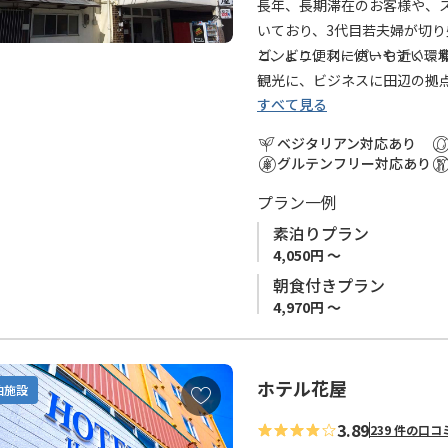
に
長年、長期滞在のお客様や、
追
いており、3代目若夫婦が切り
加
ど、より便利に使いやすい環
コンビニ、スーパーも近く、
観光に、ビジネスに田辺の拠
すべて見る
ベジタリアン対応あり
グルテンフリー対応あり
プラン一例
素泊りプラン
4,050円 ～
朝食付きプラン
4,970円 ～
ホテル花屋
お
泊施設
気
3.89
239 件の口コ
に