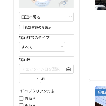
熊野古道のみ表示
宿泊施設のタイプ
宿泊日
泊
ベジタリアン対応
宿
肉 抜き
魚 抜き