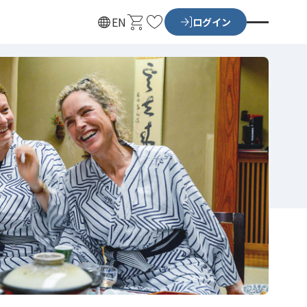
カ
お
EN
ログイン
ー
気
ト
に
入
り