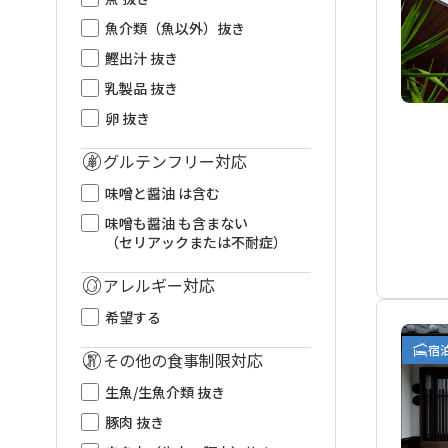
魚介類（魚以外）抜き
鰹出汁 抜き
乳製品 抜き
卵 抜き
グルテンフリー対応
味噌と醤油 は含む
味噌も醤油 も含まない
（セリアックまたは不耐症）
アレルギー対応
希望する
宿
その他の食事制限対応
生魚/生魚介類 抜き
豚肉 抜き