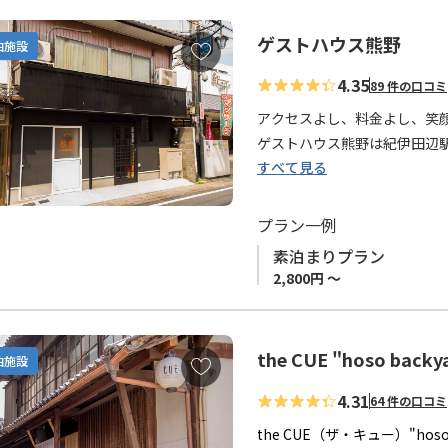
ゲストハウス熊野
お
泊施設
気
4.35
89 件の口コミ
に
入
アクセスよし、料金よし、笑
り
ゲストハウス熊野は紀伊田辺
に
すべて見る
息子さんが切り盛りするアッ
追
客室は2階にあり、１階は受
加
で来ていただいても何不自由
プラン一例
素泊まりプラン
2,800円 ～
～旨い酒飲んで、田辺の旨い
紀伊田辺駅周辺でそんなシン
スはいかが？
the CUE "hoso backy
お
泊施設
気
4.31
64 件の口コミ
に
入
the CUE（ザ・キュー）"hos