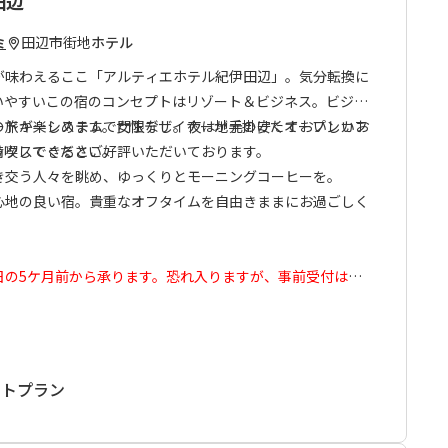
田辺
そんなゲストハウス「紺屋町家」が誕生しました。
しめる自転車の貸し出しや、テレワークに必要な備品類も揃
田辺市街地
ホテル
ミ
が味わえるここ「アルティエホテル紀伊田辺」。気分転換に
ン利用にもおすすめです。
いやすいこの宿のコンセプトはリゾート＆ビジネス。ビジネ
の旅が楽しめます。女性デザイナーが手掛けたオープンカフ
ードキーシステムで門限なし。夜は地元の安くておいしいお
ックスできるとご好評いただいております。
満喫してください。
き交う人々を眺め、ゆっくりとモーニングコーヒーを。
心地の良い宿。貴重なオフタイムを自由きままにお過ごしく
日の5ケ月前から承ります。恐れ入りますが、事前受付はい
望日の5ケ月前以降にお申込みいただきますようお願い申し
ットプラン
搬送の対応は不可となっております。