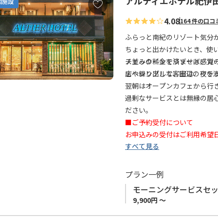
アルティエホテル紀伊
お
悠久の流れに思いを馳せる 
泊施設
気
田辺のまちを広く散策して楽
4.08
164 件の口コ
に
えておりますので、
入
ふらっと南紀のリゾート気分
ビジネスの方やワーケーショ
り
ちょっと出かけたいとき、使
に
ス並みの料金でリゾート感覚
チェックインを済ませば、カ
追
ェやシンプルな客室は、リラ
店へ繰り出して、田辺の夜を
加
翌朝はオープンカフェから行
過剰なサービスとは無縁の居
ださい。
■ご予約受付について
お申込みの受付はご利用希望
すべて見る
たしかねますので、ご利用希
上げます。
プラン一例
★ご注意
モーニングサービスセ
当館は荷物のお預かり、荷物
9,900円 ～