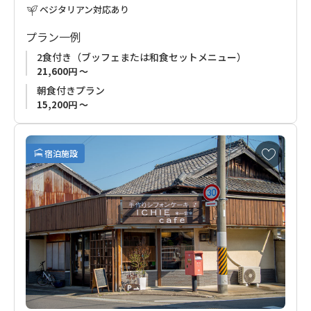
ベジタリアン対応あり
■ご予約受付について
お申込みの受付はご利用希望日の2ケ月前から承ります。
プラン一例
2食付き（ブッフェまたは和食セットメニュー）
21,600円 ～
朝食付きプラン
15,200円 ～
お
宿泊施設
気
に
入
り
に
追
加