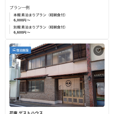
は広く、客室には通常よりワンサイズ大きなベッドをご用意し
プラン一例
ております。
本館 素泊まりプラン（軽朝食付）
また、2025年5月には別館''HANARE''もオープン！和の趣と洋の
6,000円 ～
快適さを融合した和洋室です。
別館 素泊まりプラン（軽朝食付）
6,600円 ～
全室素泊まりプランのみの販売ですが、夕食は徒歩1分圏内、紀
南随一の飲食街「味光路」で和歌山県田辺市の山海の幸をご堪
能ください。
お
宿泊施設
気
翌朝はビュッフェスタイルの軽朝食を無料でご利用可能です。
に
入
り
翌日からの熊野古道歩き、ビジネスでお越しのお客様みなさま
に
に快適な時間をお届けします。
追
加
花庵 ゲストハウス