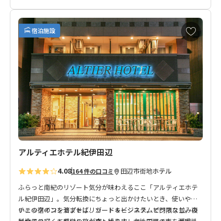
ほのかに漂う古町、口熊野・田辺。
悠久の流れに思いを馳せる そんなゲストハウス「紺屋町家」が誕生
お
田辺のまちを広く散策して楽しめる自転車の貸し出しや、テレワーク
宿泊施設
気
りますので、
に
ビジネスの方やワーケーション利用にもおすすめです。
入
り
に
追
加
アルティエホテル紀伊田辺
4.08
田辺市街地
ホテル
164 件の口コミ
ふらっと南紀のリゾート気分が味わえるここ「アルティエホテ
ル紀伊田辺」。気分転換にちょっと出かけたいとき、使いやす
いこの宿のコンセプトはリゾート＆ビジネス。ビジネス並みの
チェックインを済ませば、カードキーシステムで門限なし。夜