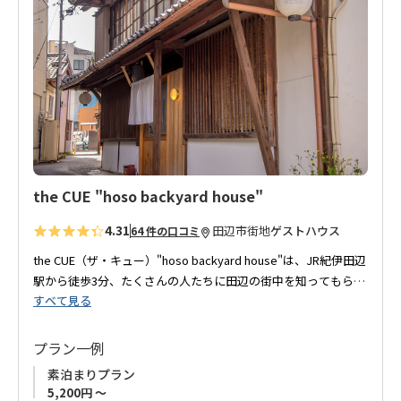
に
紀伊田辺駅周辺でそんなシンプルな空間をお探しのあなた、今
入
回の滞在に熊野ゲストハウスはいかが？
り
に
追
加
the CUE "hoso backyard house"
4.31
田辺市街地
ゲストハウス
64 件の口コミ
the CUE（ザ・キュー）"hoso backyard house"は、JR紀伊田辺
駅から徒歩3分、たくさんの人たちに田辺の街中を知ってもらい
すべて見る
たい、田辺を盛り上げたいという想いで築80年の古民家をリノ
ベーション、2017年5月にゲストハウスとしてオープンしまし
た。
プラン一例
素泊まりプラン
玄関入り口にはレトロな電話があり、昭和感漂う懐かしい感じ
5,200円 ～