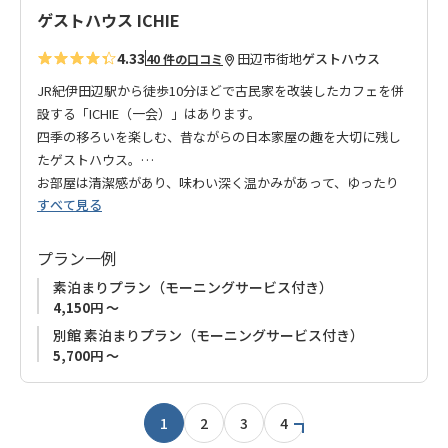
ゲストハウス ICHIE
4.33
田辺市街地
ゲストハウス
40 件の口コミ
JR紀伊田辺駅から徒歩10分ほどで古民家を改装したカフェを併
設する「ICHIE（一会）」はあります。
四季の移ろいを楽しむ、昔ながらの日本家屋の趣を大切に残し
たゲストハウス。
お部屋は清潔感があり、味わい深く温かみがあって、ゆったり
すべて見る
くつろいでいただける空間となっております。
朝食は、カフェにてシフォンケーキとドリンクのモーニングサ
ービスを無料でご利用いただけます。
プラン一例
手作りシフォンケーキは、しっとりふわふわで美味しい！と大
素泊まりプラン（モーニングサービス付き）
好評です。
4,150円 ～
別館 素泊まりプラン（モーニングサービス付き）
新たな出会いに感謝し、心をこめておもてなしいたします。
5,700円 ～
1
2
3
4