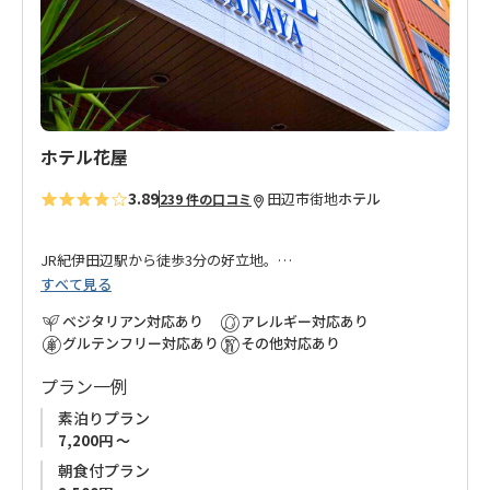
追
加
ホテル花屋
3.89
田辺市街地
ホテル
239 件の口コミ
JR紀伊田辺駅から徒歩3分の好立地。
すべて見る
1Fレストランでの夕食は国産牛ステーキをご提供、朝食も味・
ベジタリアン対応あり
アレルギー対応あり
ボリューム共に大変好評です。
グルテンフリー対応あり
その他対応あり
うさぎのマークがかわいいTEA＆PUBラピーヌも必見。
プラン一例
ホテル花屋を出ると、まわりは味自慢の寿司・割烹・居酒屋 200
素泊りプラン
軒以上の飲食店が並ぶ和歌山県随一の飲食街「味光路」。
7,200円 ～
夕食付プランをお申込みいただき、ホテル提供の上質なお肉を
朝食付プラン
召し上がっていただくも良し、味光路で和歌山の旬の食材をお