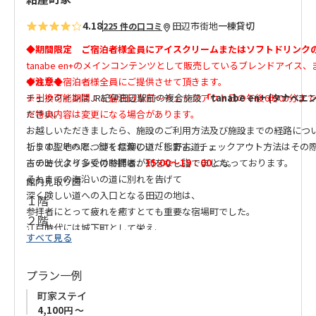
4.18
田辺市街地
一棟貸切
225 件の口コミ
◆期間限定 ご宿泊者様全員にアイスクリームまたはソフトドリンク
tanabe en+のメインコンテンツとして販売しているブレンドアイス
ずれかを宿泊者様全員にご提供させて頂きます。
◆注意◆
※引換可能期間：ご宿泊日当日～チェックアウト日の午後6時00分まで
チェックインはJR紀伊田辺駅前の複合施設
「
tanabe en+ (タナベ
※特典内容は変更になる場合があります。
ださい。
お越しいただきましたら、施設のご利用方法及び施設までの経路につ
祈りの聖地へとつづく信仰の道「熊野古道」。
します。その際、鍵をお渡しいたします。チェックアウト方法はその
古の時代より多くの参拝者が列をなし詣でました。
※チェックイン受付時間は、
15:00～19：00
となっております。
それまでの海沿いの道に別れを告げて
館内見取り図
深く険しい道への入口となる田辺の地は、
１階
参拝者にとって疲れを癒すとても重要な宿場町でした。
２階
江戸時代には城下町として栄え、
すべて見る
一日平均約８００人近い旅人が泊まり にぎわったといわれています
その当時の城下町のひとつがここ紺屋町。
プラン一例
古民家を再生し 新たに息がふきこまれた「紺屋町家」は
古の時代のあしあとをたどり その空気を感じることができる町家で
町家ステイ
日々ていねいに時を紡いできた人たちの残り香が
4,100円 ～