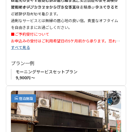
料金でリゾート感覚の旅が楽しめます。女性デザイナーが手掛
は地元の安くておいしいお店へ繰り出して、田辺の夜を満喫し
けたオープンカフェやシンプルな客室は、リラックスできると
てください。
翌朝はオープンカフェから行き交う人々を眺め、ゆっくりとモ
ご好評いただいております。
ーニングコーヒーを。
過剰なサービスとは無縁の居心地の良い宿。貴重なオフタイム
を自由きままにお過ごしください。
■ご予約受付について
お申込みの受付はご利用希望日の5ケ月前から承ります。恐れ入
すべて見る
りますが、事前受付はいたしかねますので、ご利用希望日の5ケ
月前以降にお申込みいただきますようお願い申し上げます。
プラン一例
★ご注意
モーニングサービスセットプラン
当館は荷物のお預かり、荷物搬送の対応は不可となっておりま
9,900円 ～
す。
お
宿泊施設
気
に
入
り
に