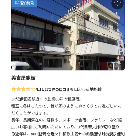
お
宿泊施設
気
に
入
り
に
追
加
美吉屋旅館
4.11
田辺市街地
旅館
272 件の口コミ
JR紀伊田辺駅近くの創業60年の和風宿。
和室に冬はこたつと、我が家のようにゆっくりとお過ごしいた
だくことができます。
長年、長期滞在のお客様や、スポーツ合宿、ファミリーなど幅
広いお客様にご利用いただいており、3代目若夫婦が切り盛りす
る近年は、WIFI整備やランドリーコーナーの設置など、より便利
コンビニ、スーパーも近く、和歌山随一の飲食街「味光路」ま