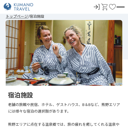
ロ
カ
お
グ
ー
気
前
ペ
ペ
ペ
次
前
ペ
ペ
ペ
次
トップページ
宿泊施設
イ
ト
に
の
ー
ー
ー
の
の
ー
ー
ー
の
ペ
ジ
ジ
ジ
ペ
ペ
ジ
ジ
ジ
ペ
ン
入
ー
目
目
目
ー
ー
目
目
目
ー
ジ
へ
へ
へ
ジ
ジ
へ
へ
へ
ジ
り
へ
へ
へ
へ
宿泊施設
老舗の旅館や民宿、ホテル、ゲストハウス、B＆Bなど、熊野エリア
には様々な宿泊の選択肢があります。
熊野エリアに点在する温泉郷では、旅の疲れを癒してくれる温泉や