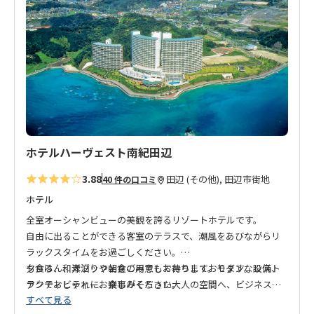
り
に
追
加
ホテルハーヴェスト南紀田辺
3.88
田辺 (その他), 田辺市街地
40 件の口コミ
ホテル
全室オーシャンビューの美観を誇るリゾートホテルです。
自由に出ることができる客室のテラスで、潮風をあびながらリ
ラックスタイムをお過ごしください。
夕食は、和洋ブッフェをご用意しております。モダンなレスト
もちろん、素泊りや朝食のみでもお待ちしております。設備、
ランでおしゃれにお楽しみください。
アクティビティー、食事がそろった大人の空間へ、ビジネス、
すべて見る
白浜観光、熊野古道の拠点としてもぜひご利用ください。