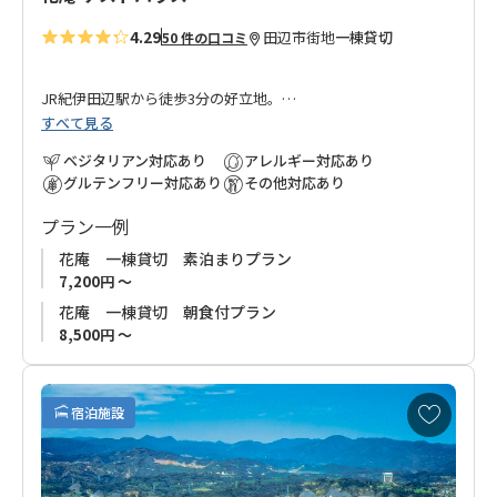
4.29
田辺市街地
一棟貸切
50 件の口コミ
JR紀伊田辺駅から徒歩3分の好立地。
すべて見る
隣接する「
ホテル花屋
」が運営する一棟貸切のお宿です。
ベジタリアン対応あり
アレルギー対応あり
グルテンフリー対応あり
その他対応あり
元々旅館だった木造2階建ての建物をゲストハウスとしてリノベ
プラン一例
ーションしました。
お部屋は4.5畳の二間続きの和室。お友達同士やファミリーにオ
花庵 一棟貸切 素泊まりプラン
ススメ！
7,200円 ～
花庵 一棟貸切 朝食付プラン
まわりは味自慢の寿司・割烹・居酒屋、200軒以上の飲食店が並
8,500円 ～
ぶ紀南随一の飲食街「味光路」。
夕食付プランをお申込みいただき、お宿提供の国産牛ステーキ
お
を召し上がっていただくのも良し、味光路で和歌山の旬の食材
宿泊施設
気
をお楽しみいただくのも良し。
に
入
みなさまのお越しを心よりお待ちしております。