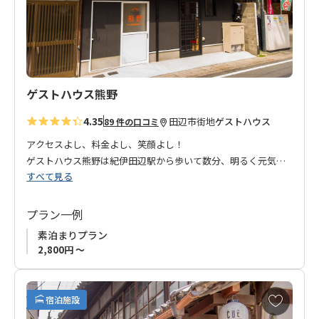
追
加
ゲストハウス熊野
4.35
田辺市街地
ゲストハウス
89 件の口コミ
アクセスよし、料金よし、笑顔よし！
ゲストハウス熊野は紀伊田辺駅から歩いて数分、明るく元気な
すべて見る
女将さんと、笑顔が素敵な息子さんが切り盛りするアットホー
ムなお宿です。
客室は2階にあり、１階は受付。１階裏には共用の風呂や洗濯機
プラン一例
等の設備もあり、手ぶらで来ていただいても何不自由ない田辺
素泊まりプラン
ライフを満喫していただけます。
2,800円 ～
～旨い酒飲んで、田辺の旨いもん食べて、ふわっと寝たいんや
お
宿泊施設
～
気