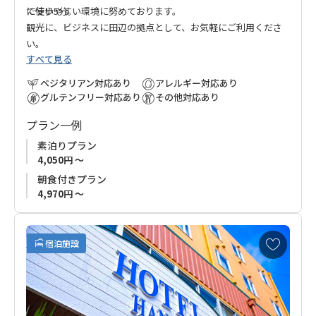
に使いやすい環境に努めております。
で徒歩5分。
観光に、ビジネスに田辺の拠点として、お気軽にご利用くださ
い。
すべて見る
ベジタリアン対応あり
アレルギー対応あり
グルテンフリー対応あり
その他対応あり
プラン一例
素泊りプラン
4,050円 ～
朝食付きプラン
4,970円 ～
お
宿泊施設
気
に
入
り
に