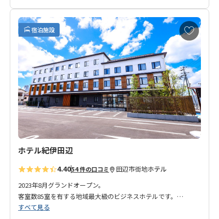
でゆっくりくつろげるお部屋となっております。
近くには、飲食店が並ぶ「味光路通り」があり、新鮮な食材や
お
宿泊施設
旬なものを使った地元ならではの料理を満喫していただけま
気
に
す。
入
皆さまのお越しを心よりお待ちしております。
り
に
◆ご注意◆
追
・当館は事前の荷物や郵便物（宅配便・郵送等）のお預かりは
加
できません。購入物も含め受け取ることは出来ませんのであら
かじめご了承ください。
ホテル紀伊田辺
4.40
田辺市街地
ホテル
54 件の口コミ
2023年8月グランドオープン。
客室数85室を有する地域最大級のビジネスホテルです。
すべて見る
「シングル」「セミダブル」「ダブル」「ツイン」すべて室内