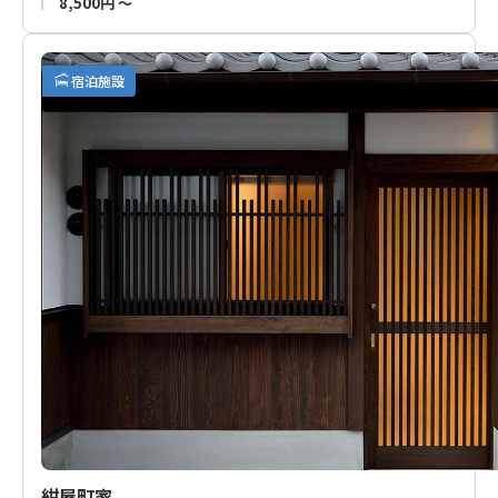
8,500円 ～
楽しみいただくのも良し。
駅近、充実の食事。どうぞホテル花屋を田辺・熊野・白浜観光
宿泊施設
の拠点としてご利用ください。
■隣接する一棟貸切のお宿「
花庵ゲストハウス
」も運営してお
ります。こちらのご予約もご検討ください。
紺屋町家