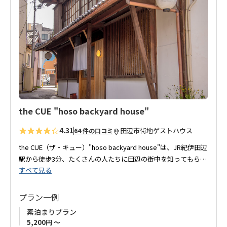
に
紀伊田辺駅周辺でそんなシンプルな空間をお探しのあなた、今
入
回の滞在に熊野ゲストハウスはいかが？
り
に
追
加
the CUE "hoso backyard house"
4.31
田辺市街地
ゲストハウス
64 件の口コミ
the CUE（ザ・キュー）"hoso backyard house"は、JR紀伊田辺
駅から徒歩3分、たくさんの人たちに田辺の街中を知ってもらい
すべて見る
たい、田辺を盛り上げたいという想いで築80年の古民家をリノ
ベーション、2017年5月にゲストハウスとしてオープンしまし
た。
プラン一例
素泊まりプラン
玄関入り口にはレトロな電話があり、昭和感漂う懐かしい感じ
5,200円 ～