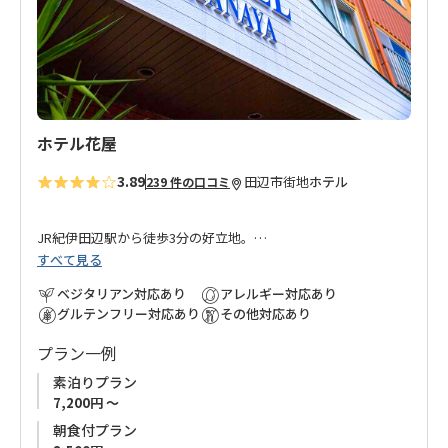
追
加
ホテル花屋
3.89
田辺市街地
ホテル
239 件の口コミ
JR紀伊田辺駅から徒歩3分の好立地。
すべて見る
1Fレストランでの夕食は国産牛ステーキをご提供、朝食も味・
ベジタリアン対応あり
アレルギー対応あり
ボリューム共に大変好評です。
グルテンフリー対応あり
その他対応あり
うさぎのマークがかわいいTEA＆PUBラピーヌも必見。
プラン一例
ホテル花屋を出ると、まわりは味自慢の寿司・割烹・居酒屋 200
素泊りプラン
軒以上の飲食店が並ぶ和歌山県随一の飲食街「味光路」。
7,200円 ～
夕食付プランをお申込みいただき、ホテル提供の上質なお肉を
朝食付プラン
召し上がっていただくも良し、味光路で和歌山の旬の食材をお