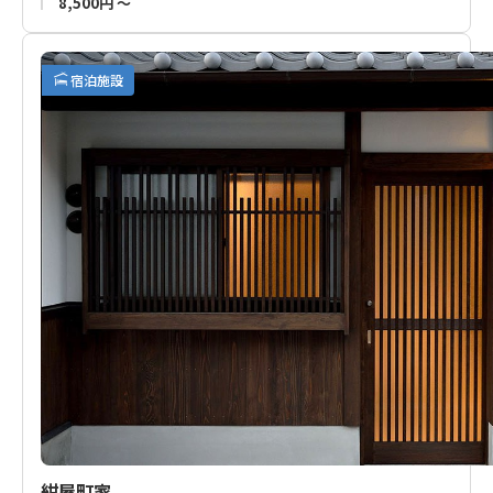
8,500円 ～
楽しみいただくのも良し。
駅近、充実の食事。どうぞホテル花屋を田辺・熊野・白浜観光
宿泊施設
の拠点としてご利用ください。
■隣接する一棟貸切のお宿「
花庵ゲストハウス
」も運営してお
ります。こちらのご予約もご検討ください。
紺屋町家