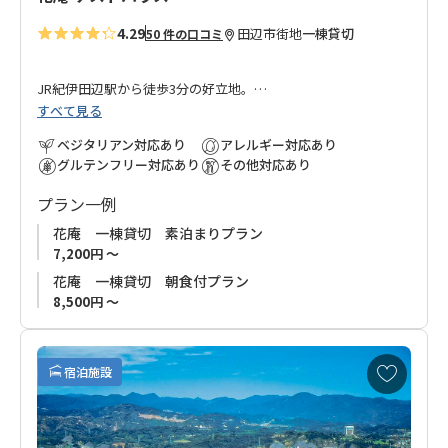
4.29
田辺市街地
一棟貸切
50 件の口コミ
JR紀伊田辺駅から徒歩3分の好立地。
すべて見る
隣接する「
ホテル花屋
」が運営する一棟貸切のお宿です。
ベジタリアン対応あり
アレルギー対応あり
グルテンフリー対応あり
その他対応あり
元々旅館だった木造2階建ての建物をゲストハウスとしてリノベ
プラン一例
ーションしました。
お部屋は4.5畳の二間続きの和室。お友達同士やファミリーにオ
花庵 一棟貸切 素泊まりプラン
ススメ！
7,200円 ～
花庵 一棟貸切 朝食付プラン
まわりは味自慢の寿司・割烹・居酒屋、200軒以上の飲食店が並
8,500円 ～
ぶ紀南随一の飲食街「味光路」。
夕食付プランをお申込みいただき、お宿提供の国産牛ステーキ
お
を召し上がっていただくのも良し、味光路で和歌山の旬の食材
宿泊施設
気
をお楽しみいただくのも良し。
に
入
みなさまのお越しを心よりお待ちしております。