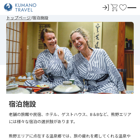
ロ
カ
お
グ
ー
気
前
ペ
ペ
ペ
次
前
ペ
ペ
ペ
次
トップページ
宿泊施設
イ
ト
に
の
ー
ー
ー
の
の
ー
ー
ー
の
ペ
ジ
ジ
ジ
ペ
ペ
ジ
ジ
ジ
ペ
ン
入
ー
目
目
目
ー
ー
目
目
目
ー
ジ
へ
へ
へ
ジ
ジ
へ
へ
へ
ジ
り
へ
へ
へ
へ
宿泊施設
老舗の旅館や民宿、ホテル、ゲストハウス、B＆Bなど、熊野エリア
には様々な宿泊の選択肢があります。
熊野エリアに点在する温泉郷では、旅の疲れを癒してくれる温泉や