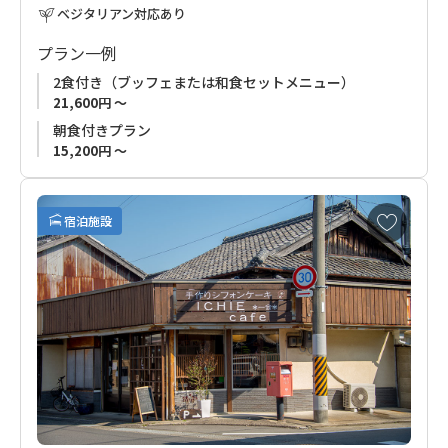
ベジタリアン対応あり
■ご予約受付について
お申込みの受付はご利用希望日の2ケ月前から承ります。
プラン一例
2食付き（ブッフェまたは和食セットメニュー）
21,600円 ～
朝食付きプラン
15,200円 ～
お
宿泊施設
気
に
入
り
に
追
加