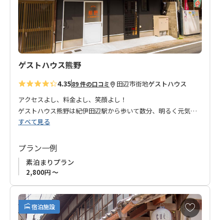
追
加
ゲストハウス熊野
4.35
田辺市街地
ゲストハウス
89 件の口コミ
アクセスよし、料金よし、笑顔よし！
ゲストハウス熊野は紀伊田辺駅から歩いて数分、明るく元気な
すべて見る
女将さんと、笑顔が素敵な息子さんが切り盛りするアットホー
ムなお宿です。
客室は2階にあり、１階は受付。１階裏には共用の風呂や洗濯機
プラン一例
等の設備もあり、手ぶらで来ていただいても何不自由ない田辺
素泊まりプラン
ライフを満喫していただけます。
2,800円 ～
～旨い酒飲んで、田辺の旨いもん食べて、ふわっと寝たいんや
お
宿泊施設
～
気