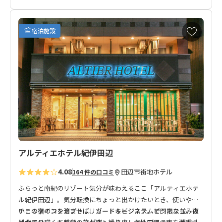
ほのかに漂う古町、口熊野・田辺。
悠久の流れに思いを馳せる そんなゲストハウス「紺屋町家」が誕生
お
田辺のまちを広く散策して楽しめる自転車の貸し出しや、テレワーク
宿泊施設
気
りますので、
に
ビジネスの方やワーケーション利用にもおすすめです。
入
り
に
追
加
アルティエホテル紀伊田辺
4.08
田辺市街地
ホテル
164 件の口コミ
ふらっと南紀のリゾート気分が味わえるここ「アルティエホテ
ル紀伊田辺」。気分転換にちょっと出かけたいとき、使いやす
いこの宿のコンセプトはリゾート＆ビジネス。ビジネス並みの
チェックインを済ませば、カードキーシステムで門限なし。夜