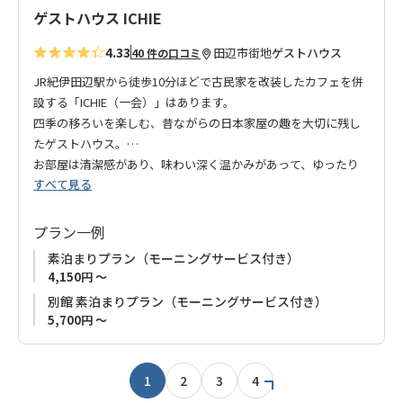
ゲストハウス ICHIE
4.33
田辺市街地
ゲストハウス
40 件の口コミ
JR紀伊田辺駅から徒歩10分ほどで古民家を改装したカフェを併
設する「ICHIE（一会）」はあります。
四季の移ろいを楽しむ、昔ながらの日本家屋の趣を大切に残し
たゲストハウス。
お部屋は清潔感があり、味わい深く温かみがあって、ゆったり
すべて見る
くつろいでいただける空間となっております。
朝食は、カフェにてシフォンケーキとドリンクのモーニングサ
ービスを無料でご利用いただけます。
プラン一例
手作りシフォンケーキは、しっとりふわふわで美味しい！と大
素泊まりプラン（モーニングサービス付き）
好評です。
4,150円 ～
別館 素泊まりプラン（モーニングサービス付き）
新たな出会いに感謝し、心をこめておもてなしいたします。
5,700円 ～
1
2
3
4