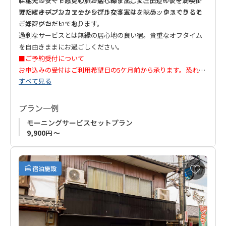
料金でリゾート感覚の旅が楽しめます。女性デザイナーが手掛
は地元の安くておいしいお店へ繰り出して、田辺の夜を満喫し
けたオープンカフェやシンプルな客室は、リラックスできると
てください。
翌朝はオープンカフェから行き交う人々を眺め、ゆっくりとモ
ご好評いただいております。
ーニングコーヒーを。
過剰なサービスとは無縁の居心地の良い宿。貴重なオフタイム
を自由きままにお過ごしください。
■ご予約受付について
お申込みの受付はご利用希望日の5ケ月前から承ります。恐れ入
すべて見る
りますが、事前受付はいたしかねますので、ご利用希望日の5ケ
月前以降にお申込みいただきますようお願い申し上げます。
プラン一例
★ご注意
モーニングサービスセットプラン
当館は荷物のお預かり、荷物搬送の対応は不可となっておりま
9,900円 ～
す。
お
宿泊施設
気
に
入
り
に