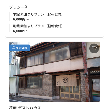
は広く、客室には通常よりワンサイズ大きなベッドをご用意し
プラン一例
ております。
本館 素泊まりプラン（軽朝食付）
また、2025年5月には別館''HANARE''もオープン！和の趣と洋の
6,000円 ～
快適さを融合した和洋室です。
別館 素泊まりプラン（軽朝食付）
6,600円 ～
全室素泊まりプランのみの販売ですが、夕食は徒歩1分圏内、紀
南随一の飲食街「味光路」で和歌山県田辺市の山海の幸をご堪
能ください。
お
宿泊施設
気
翌朝はビュッフェスタイルの軽朝食を無料でご利用可能です。
に
入
り
翌日からの熊野古道歩き、ビジネスでお越しのお客様みなさま
に
に快適な時間をお届けします。
追
加
花庵 ゲストハウス