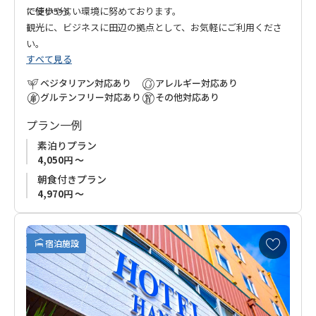
に使いやすい環境に努めております。
で徒歩5分。
観光に、ビジネスに田辺の拠点として、お気軽にご利用くださ
い。
すべて見る
ベジタリアン対応あり
アレルギー対応あり
グルテンフリー対応あり
その他対応あり
プラン一例
素泊りプラン
4,050円 ～
朝食付きプラン
4,970円 ～
お
宿泊施設
気
に
入
り
に