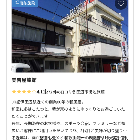
お
宿泊施設
気
に
入
り
に
追
加
美吉屋旅館
4.11
田辺市街地
旅館
272 件の口コミ
JR紀伊田辺駅近くの創業60年の和風宿。
和室に冬はこたつと、我が家のようにゆっくりとお過ごしいた
だくことができます。
長年、長期滞在のお客様や、スポーツ合宿、ファミリーなど幅
広いお客様にご利用いただいており、3代目若夫婦が切り盛りす
る近年は、WIFI整備やランドリーコーナーの設置など、より便利
コンビニ、スーパーも近く、和歌山随一の飲食街「味光路」ま