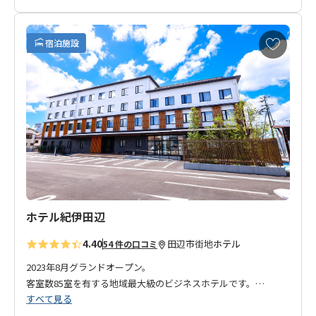
でゆっくりくつろげるお部屋となっております。
近くには、飲食店が並ぶ「味光路通り」があり、新鮮な食材や
お
宿泊施設
旬なものを使った地元ならではの料理を満喫していただけま
気
に
す。
入
皆さまのお越しを心よりお待ちしております。
り
に
◆ご注意◆
追
・当館は事前の荷物や郵便物（宅配便・郵送等）のお預かりは
加
できません。購入物も含め受け取ることは出来ませんのであら
かじめご了承ください。
ホテル紀伊田辺
4.40
田辺市街地
ホテル
54 件の口コミ
2023年8月グランドオープン。
客室数85室を有する地域最大級のビジネスホテルです。
すべて見る
「シングル」「セミダブル」「ダブル」「ツイン」すべて室内