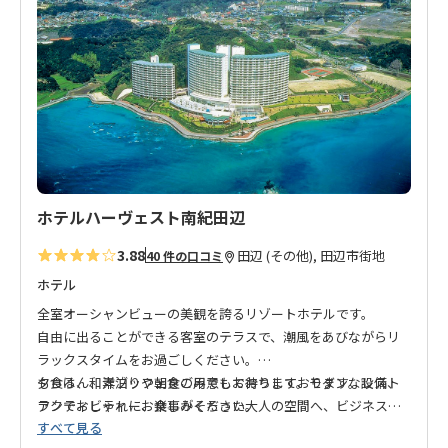
り
に
追
加
ホテルハーヴェスト南紀田辺
3.88
田辺 (その他), 田辺市街地
40 件の口コミ
ホテル
全室オーシャンビューの美観を誇るリゾートホテルです。
自由に出ることができる客室のテラスで、潮風をあびながらリ
ラックスタイムをお過ごしください。
夕食は、和洋ブッフェをご用意しております。モダンなレスト
もちろん、素泊りや朝食のみでもお待ちしております。設備、
ランでおしゃれにお楽しみください。
アクティビティー、食事がそろった大人の空間へ、ビジネス、
すべて見る
白浜観光、熊野古道の拠点としてもぜひご利用ください。