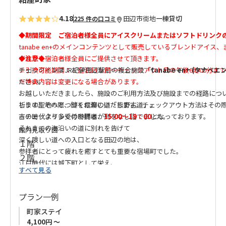
4.18
田辺市街地
一棟貸切
225 件の口コミ
◆期間限定 ご宿泊者様全員にアイスクリームまたはソフトドリンク
tanabe en+のメインコンテンツとして販売しているブレンドアイス
ずれかを宿泊者様全員にご提供させて頂きます。
◆注意◆
※引換可能期間：ご宿泊日当日～チェックアウト日の午後6時00分まで
チェックインはJR紀伊田辺駅前の複合施設
「
tanabe en+ (タナベ
※特典内容は変更になる場合があります。
ださい。
お越しいただきましたら、施設のご利用方法及び施設までの経路につ
祈りの聖地へとつづく信仰の道「熊野古道」。
します。その際、鍵をお渡しいたします。チェックアウト方法はその
古の時代より多くの参拝者が列をなし詣でました。
※チェックイン受付時間は、
15:00～19：00
となっております。
それまでの海沿いの道に別れを告げて
館内見取り図
深く険しい道への入口となる田辺の地は、
１階
参拝者にとって疲れを癒すとても重要な宿場町でした。
２階
江戸時代には城下町として栄え、
すべて見る
一日平均約８００人近い旅人が泊まり にぎわったといわれています
その当時の城下町のひとつがここ紺屋町。
プラン一例
古民家を再生し 新たに息がふきこまれた「紺屋町家」は
古の時代のあしあとをたどり その空気を感じることができる町家で
町家ステイ
日々ていねいに時を紡いできた人たちの残り香が
4,100円 ～