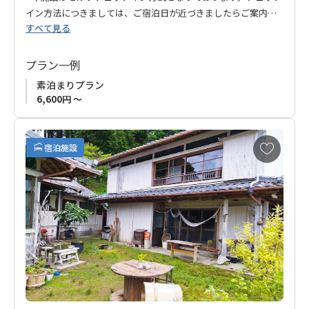
イン方法につきましては、ご宿泊日が近づきましたらご案内い
すべて見る
たします。
プラン一例
素泊まりプラン
6,600円 ～
お
宿泊施設
気
に
入
り
に
追
加