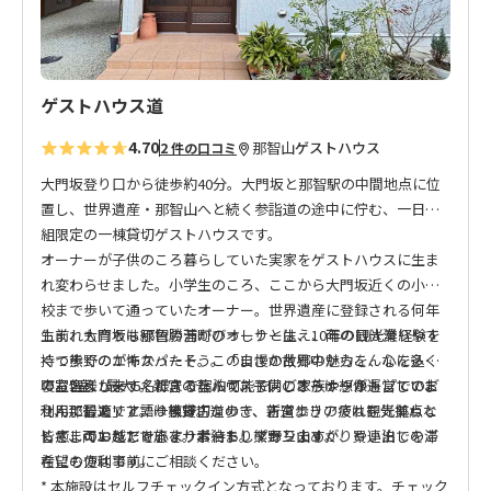
ゲストハウス道
4.70
那智山
ゲストハウス
2 件の口コミ
大門坂登り口から徒歩約40分。大門坂と那智駅の中間地点に位
置し、世界遺産・那智山へと続く参詣道の途中に佇む、一日一
組限定の一棟貸切ゲストハウスです。
オーナーが子供のころ暮らしていた実家をゲストハウスに生ま
れ変わらせました。小学生のころ、ここから大門坂近くの小学
校まで歩いて通っていたオーナー。世界遺産に登録される何年
も前、大門坂は緑色の苔がびっしりと生え、雨の日は滑りやす
生まれも育ちも那智勝浦町のオーナーは、10年の観光業経験を
くて歩くのが怖かったそう。「まさか世界中からこんなに多く
持つ熊野のエキスパート。この自慢の故郷の魅力を、心を込め
のお客様が来てくださるなんて、子供のころは想像もしていま
てお伝えします。新宮の
寝室2室、最大5名様まで宿泊可能で、ご家族やグループでのご
苔ハウス
も同じオーナーが運営してお
せんでした」と語ります。
り、那智エリアでは熊野古道歩き、新宮エリアでは観光拠点と
利用に最適です。一棟貸切なので、古道歩きの疲れを気兼ねな
して、両エリアで旅をサポート。熊野三山めぐりや連泊での滞
く癒していただけます。素泊まりプランですが、買い出しをご
皆さまのお越しを心よりお待ちしております。
在にも便利です。
希望の方は事前にご相談ください。
* 本施設はセルフチェックイン方式となっております。チェック