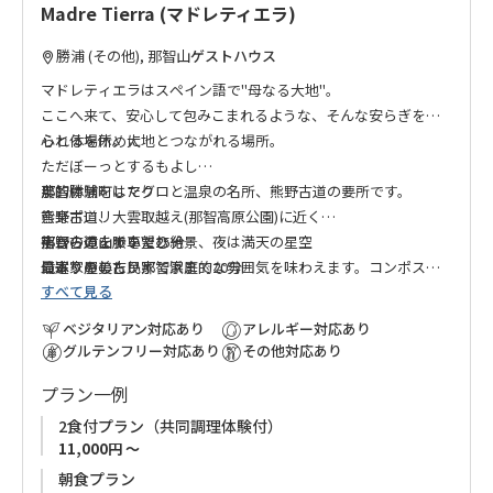
Madre Tierra (マドレティエラ)
勝浦 (その他), 那智山
ゲストハウス
マドレティエラはスペイン語で"母なる大地"。
ここへ来て、安心して包みこまれるような、そんな安らぎを得
られる場所。大地とつながれる場所。
心と体を休めに
ただぼーっとするもよし
農的体験をしたり
那智勝浦町はマグロと温泉の名所、熊野古道の要所です。
音楽ポロリ
熊野古道、大雲取越え(那智高原公園)に近く
熊野古道を歩いたり
那智の滝まで車で25分
宿からの山脈を望む絶景、夜は満天の星空
滝巡りをしたり
最寄りの美しい那智浜まで20分
日本家屋の古民家で家庭的な雰囲気を味わえます。コンポスト
すべて見る
宿から徒歩範囲には村人が守り継ぐ小阪の棚田
トイレやソーラー温水器、有機の畑など、循環可能なシステム
４月にはウルトラマラソン
を導入しています。
ベジタリアン対応あり
アレルギー対応あり
５月には熊野伝統番茶の手作り体験
グルテンフリー対応あり
その他対応あり
有機農家さんや自然に寄り添う暮らしをしている人々に出会え
プラン一例
る色川地区
2食付プラン（共同調理体験付）
11,000円 ～
朝食プラン