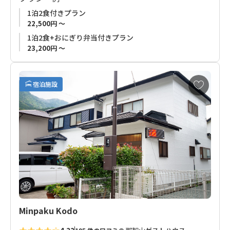
1泊2食付きプラン
朝の８時に出発すれば夕方日暮れ前に小口に到着することがで
22,500円 ～
きます。
1泊2食+おにぎり弁当付きプラン
23,200円 ～
食事は太平洋近海で採れたマグロやその他魚介類、地元の食材
で作った料理がお楽しみいただけます。
お
宿泊施設
◆ご注意◆
気
に
那智山周辺には昼食をお買いいただけるところがありません。
入
弁当付きプランをお申し込みでないお客様は事前にご準備いた
り
だくことをお薦めいたします。
に
追
◆夕食付きプランをお申し込みのお客様へ◆
加
2022年12月26日（月）以降お申し込みのお客様につきまして
は、お宿様ご事情により、当面の間、夕食は弁当形式でのご提
供となります。
メニュー等、ご提供内容につきましては予告なく変更になる場
合があります。
Minpaku Kodo
予めご了承ください。