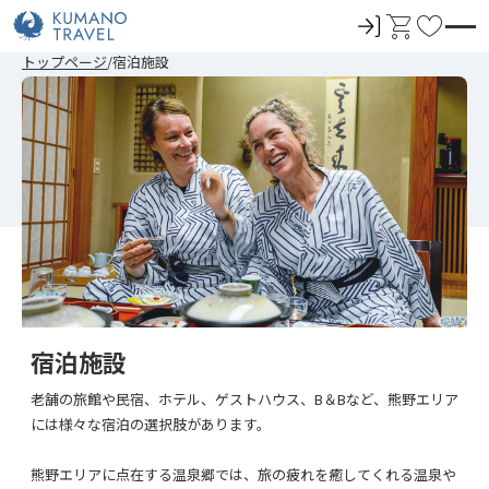
ロ
カ
お
グ
ー
気
前
次
前
次
トップページ
宿泊施設
イ
ト
に
の
の
の
の
ペ
ペ
ペ
ペ
ン
入
ー
ー
ー
ー
ジ
ジ
ジ
ジ
り
へ
へ
へ
へ
宿泊施設
老舗の旅館や民宿、ホテル、ゲストハウス、B＆Bなど、熊野エリア
には様々な宿泊の選択肢があります。
熊野エリアに点在する温泉郷では、旅の疲れを癒してくれる温泉や