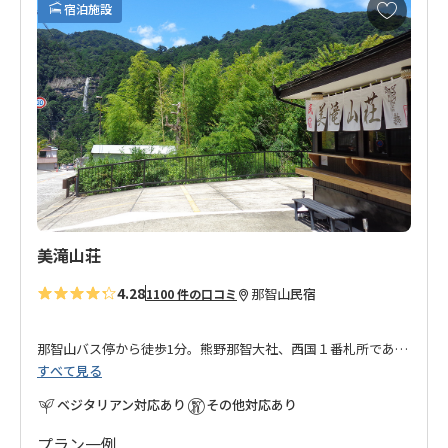
お
宿泊施設
気
に
入
り
に
追
加
美滝山荘
4.28
那智山
民宿
1100 件の口コミ
那智山バス停から徒歩1分。熊野那智大社、西国１番札所である
すべて見る
青岸渡寺から徒歩１０分。
ベジタリアン対応あり
その他対応あり
熊野古道大雲取越のルートの出発・到着地点の近くに位置する
お宿です。
プラン一例