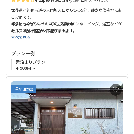
4.22
那智山
ゲストハウス
195 件の口コミ
世界遺産熊野古道の大門坂入口から徒歩5分、静かな住宅地にあ
るお宿です。
1階は、共有のスペースとしてキッチンやリビング、浴室などが
◆チェックインについてのご注意◆
あり、2階に和室が2部屋があります。
セルフチェックインになります。
すべて見る
素泊まりの為食事は付いていませんが、インスタント食品など
入館方法はご予約・決済完了後お知らせいたします。
の販売もあります。
ご希望の方にはスーパーや飲食店まで送迎も可能です。
プラン一例
那智山周辺の散策に大変便利な場所です。ゆっくりとおくつろ
素泊まりプラン
ぎ下さい。
4,900円 ～
お
宿泊施設
気
に
入
り
に
追
加