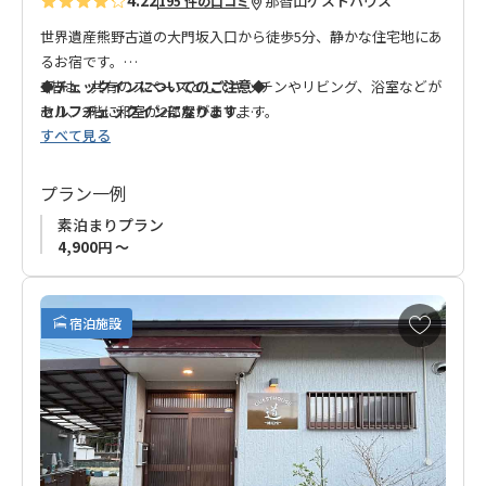
4.22
那智山
ゲストハウス
195 件の口コミ
世界遺産熊野古道の大門坂入口から徒歩5分、静かな住宅地にあ
るお宿です。
1階は、共有のスペースとしてキッチンやリビング、浴室などが
◆チェックインについてのご注意◆
あり、2階に和室が2部屋があります。
セルフチェックインになります。
すべて見る
素泊まりの為食事は付いていませんが、インスタント食品など
入館方法はご予約・決済完了後お知らせいたします。
の販売もあります。
ご希望の方にはスーパーや飲食店まで送迎も可能です。
プラン一例
那智山周辺の散策に大変便利な場所です。ゆっくりとおくつろ
素泊まりプラン
ぎ下さい。
4,900円 ～
お
宿泊施設
気
に
入
り
に
追
加