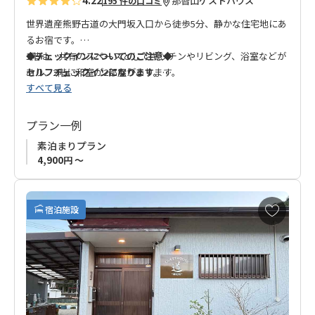
4.22
那智山
ゲストハウス
195 件の口コミ
世界遺産熊野古道の大門坂入口から徒歩5分、静かな住宅地にあ
るお宿です。
1階は、共有のスペースとしてキッチンやリビング、浴室などが
◆チェックインについてのご注意◆
あり、2階に和室が2部屋があります。
セルフチェックインになります。
すべて見る
素泊まりの為食事は付いていませんが、インスタント食品など
入館方法はご予約・決済完了後お知らせいたします。
の販売もあります。
ご希望の方にはスーパーや飲食店まで送迎も可能です。
プラン一例
那智山周辺の散策に大変便利な場所です。ゆっくりとおくつろ
素泊まりプラン
ぎ下さい。
4,900円 ～
お
宿泊施設
気
に
入
り
に
追
加