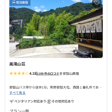
お
宿泊施設
気
に
入
り
に
追
加
美滝山荘
4.28
那智山
民宿
1100 件の口コミ
那智山バス停から徒歩1分。熊野那智大社、西国１番札所である
すべて見る
青岸渡寺から徒歩１０分。
ベジタリアン対応あり
その他対応あり
熊野古道大雲取越のルートの出発・到着地点の近くに位置する
お宿です。
プラン一例