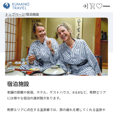
ロ
カ
お
グ
ー
気
前
次
前
次
トップページ
宿泊施設
イ
ト
に
の
の
の
の
ペ
ペ
ペ
ペ
ン
入
ー
ー
ー
ー
ジ
ジ
ジ
ジ
り
へ
へ
へ
へ
宿泊施設
老舗の旅館や民宿、ホテル、ゲストハウス、B＆Bなど、熊野エリア
には様々な宿泊の選択肢があります。
熊野エリアに点在する温泉郷では、旅の疲れを癒してくれる温泉や