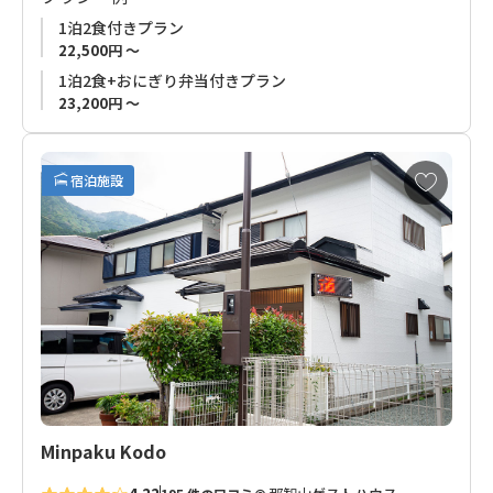
1泊2食付きプラン
朝の８時に出発すれば夕方日暮れ前に小口に到着することがで
22,500円 ～
きます。
1泊2食+おにぎり弁当付きプラン
23,200円 ～
食事は太平洋近海で採れたマグロやその他魚介類、地元の食材
で作った料理がお楽しみいただけます。
お
宿泊施設
◆ご注意◆
気
に
那智山周辺には昼食をお買いいただけるところがありません。
入
弁当付きプランをお申し込みでないお客様は事前にご準備いた
り
だくことをお薦めいたします。
に
追
◆夕食付きプランをお申し込みのお客様へ◆
加
2022年12月26日（月）以降お申し込みのお客様につきまして
は、お宿様ご事情により、当面の間、夕食は弁当形式でのご提
供となります。
メニュー等、ご提供内容につきましては予告なく変更になる場
合があります。
Minpaku Kodo
予めご了承ください。