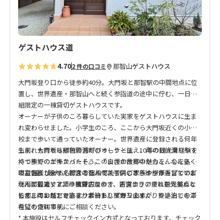
ゲストハウス道
4.70
那智山
ゲストハウス
2 件の口コミ
大門坂登り口から徒歩約40分。大門坂と那智駅の中間地点に位
置し、世界遺産・那智山へと続く参詣道の途中に佇む、一日一
組限定の一棟貸切ゲストハウスです。
オーナーが子供のころ暮らしていた実家をゲストハウスに生ま
れ変わらせました。小学生のころ、ここから大門坂近くの小学
校まで歩いて通っていたオーナー。世界遺産に登録される何年
も前、大門坂は緑色の苔がびっしりと生え、雨の日は滑りやす
生まれも育ちも那智勝浦町のオーナーは、10年の観光業経験を
くて歩くのが怖かったそう。「まさか世界中からこんなに多く
持つ熊野のエキスパート。この自慢の故郷の魅力を、心を込め
のお客様が来てくださるなんて、子供のころは想像もしていま
てお伝えします。新宮の
寝室2室、最大5名様まで宿泊可能で、ご家族やグループでのご
苔ハウス
も同じオーナーが運営してお
せんでした」と語ります。
り、那智エリアでは熊野古道歩き、新宮エリアでは観光拠点と
利用に最適です。一棟貸切なので、古道歩きの疲れを気兼ねな
して、両エリアで旅をサポート。熊野三山めぐりや連泊での滞
く癒していただけます。素泊まりプランですが、買い出しをご
皆さまのお越しを心よりお待ちしております。
在にも便利です。
希望の方は事前にご相談ください。
* 本施設はセルフチェックイン方式となっております。チェック