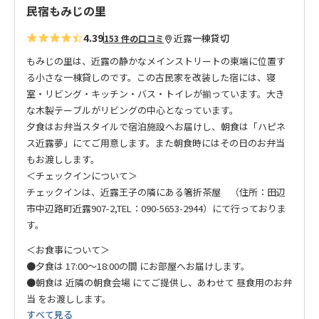
民宿もみじの里
4.39
近露
一棟貸切
153 件の口コミ
もみじの里は、近露の静かなメインストリートの東端に位置す
る小さな一棟貸しのです。この古民家を改装した宿には、寝
室・リビング・キッチン・バス・トイレが揃っています。大き
な木製テーブルがリビングの中心となっています。
夕食はお弁当スタイルで宿泊施設へお届けし、朝食は「ハピネ
ス近露夢」にてご用意します。また朝食時にはその日のお弁当
もお渡しします。
＜チェックインについて＞
チェックインは、近露王子の隣にある箸折茶屋 （住所：田辺
市中辺路町近露907-2,TEL：090-5653-2944）にて行っておりま
す。
＜お食事について＞
●夕食は 17:00〜18:00の間 にお部屋へお届けします。
●朝食は 近隣の朝食会場 にてご提供し、あわせて 昼食用のお弁
当 をお渡しします。
すべて見る