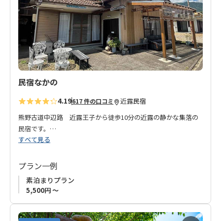
に
追
加
民宿なかの
4.19
近露
民宿
617 件の口コミ
熊野古道中辺路 近露王子から徒歩10分の近露の静かな集落の
民宿です。
すべて見る
ご夫婦2人で仲良く経営されるお宿です。
国道311号から少し入っただけですが、とても静かな環境で、ゆ
っくりとお過ごしいただけます。
プラン一例
近くに年中無休のスーパーがありますので、ちょっとした買い
素泊まりプラン
物も手軽にでき、食べたいものも揃えることができます。
5,500円 ～
皆さまのお越しをお待ちしております
。
◆ご注意◆
お