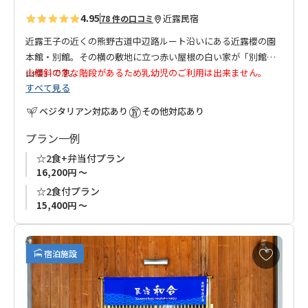
4.95
近露
民宿
78 件の口コミ
近露王子の近くの熊野古道中辺路ルート沿いにある近露櫻の園
本館・別館。その横の敷地に立つ赤い屋根の白い家が「別館
山櫻」です。
※傾斜の急な階段があるため乳幼児のご利用は出来ません。
すべて見る
本館・別館は伝統的な日本家屋ですが、別館山櫻は現代的な仕
様となっております
ベジタリアン対応あり
その他対応あり
桜の名所を作りたい、という想いでオーナーが毎年10本ずつ苗
プラン一例
木の植樹を続けてきました。お宿の名前はそれに由来します。
☆2食+弁当付プラン
敷地内の庭園は早咲きのカワヅザクラやソメイヨシノ、ヤエザ
16,200円 ～
クラやクマノザクラなど、春にはおよそ20種100本の桜が楽しめ
☆2食付プラン
ます。
15,400円 ～
◆ご案内とご注意◆
※一日一組限定のお宿です。
お
宿泊施設
気
に
入
り