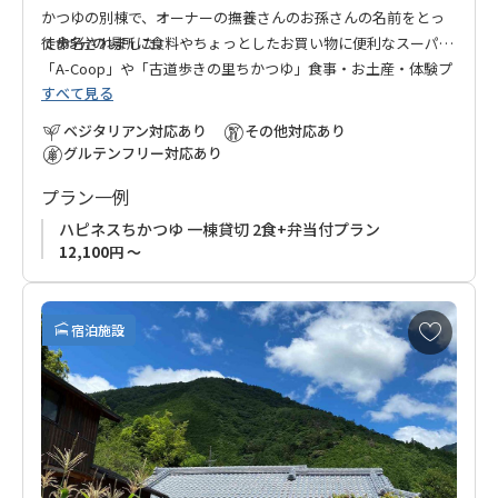
かつゆの別棟で、オーナーの撫養さんのお孫さんの名前をとっ
て命名されました。
徒歩5分の場所に食料やちょっとしたお買い物に便利なスーパー
「A-Coop」や「古道歩きの里ちかつゆ」食事・お土産・体験プ
すべて見る
ランなどを楽しめる総合施設があります。
近露の田舎の景色を楽しみながら散歩がてらにお出かけいただ
ベジタリアン対応あり
その他対応あり
けますが、無料のレンタサイクル（2台）もご利用いただけま
グルテンフリー対応あり
す。
プラン一例
ハピネスちかつゆ 一棟貸切 2食+弁当付プラン
12,100円 ～
お
宿泊施設
気
に
入
り
に
追
加