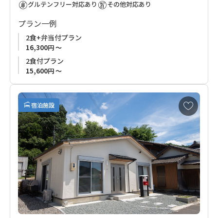
グルテンフリー対応あり
その他対応あり
プラン一例
2食+弁当付プラン
16,300円 ～
2食付プラン
15,600円 ～
お
宿泊施設
気
に
入
り
に
追
加