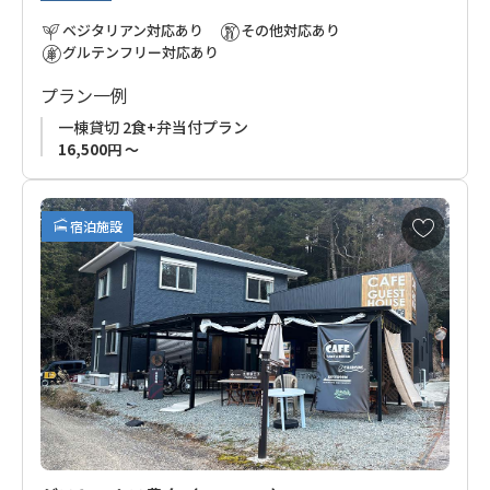
ベジタリアン対応あり
その他対応あり
グルテンフリー対応あり
プラン一例
一棟貸切 2食+弁当付プラン
16,500円 ～
お
宿泊施設
気
に
入
り
に
追
加