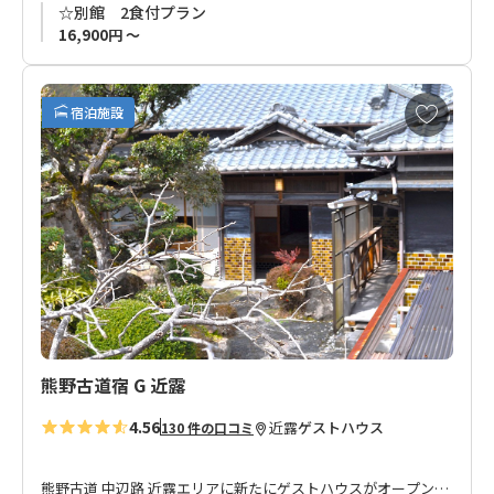
☆別館 2食付プラン
16,900円 ～
お
宿泊施設
気
に
入
り
に
追
加
熊野古道宿 G 近露
4.56
近露
ゲストハウス
130 件の口コミ
熊野古道 中辺路 近露エリアに新たにゲストハウスがオープンし