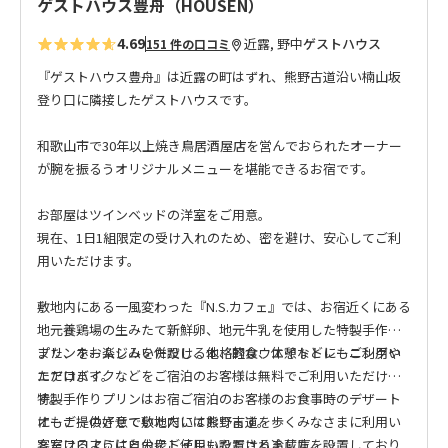
ゲストハウス豊舟（HOUSEN）
4.69
近露, 野中
ゲストハウス
151 件の口コミ
『ゲストハウス豊舟』は近露の町はずれ、熊野古道沿い楠山坂
登り口に隣接したゲストハウスです。
和歌山市で30年以上焼き鳥居酒屋店を営んでおられたオーナー
が腕を振るうオリジナルメニューを堪能できるお宿です。
お部屋はツインベッドの洋室をご用意。
現在、1日1組限定の受け入れのため、密を避け、安心してご利
用いただけます。
敷地内にある一風変わった『N.S.カフェ』では、お宿近くにある
地元養鶏場の生みたて新鮮卵、地元牛乳を使用した特製手作り
プリンをお楽しみいただける他、軽食、休憩などにもご利用い
また、ホームジムを併設し、本格的なウエイトトレーニングや
ただけます。
エアロバイクなどをご宿泊のお客様は無料でご利用いただけま
特製手作りプリンはお宿ご宿泊のお客様のお食事時のデザート
す。
にもご提供させていただいております。
オーナーの好意で敷地内には熊野古道を歩くみなさまに利用い
客室フロアには自由にご使用いただける冷蔵庫を設置しており
ただけるようにと公衆トイレも設置されました。