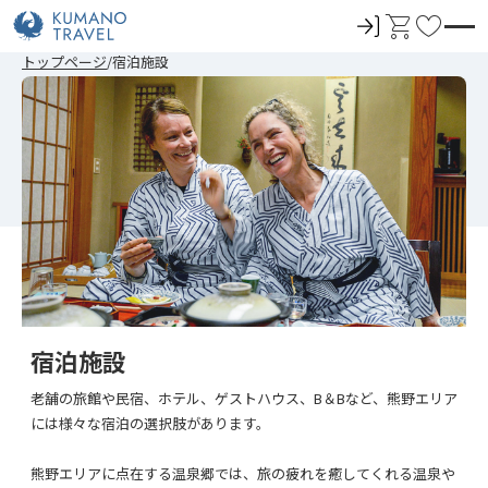
ロ
カ
お
グ
ー
気
前
ペ
ペ
次
前
ペ
ペ
次
トップページ
宿泊施設
イ
ト
に
の
ー
ー
の
の
ー
ー
の
ペ
ジ
ジ
ペ
ペ
ジ
ジ
ペ
ン
入
ー
目
目
ー
ー
目
目
ー
ジ
へ
へ
ジ
ジ
へ
へ
ジ
り
へ
へ
へ
へ
宿泊施設
老舗の旅館や民宿、ホテル、ゲストハウス、B＆Bなど、熊野エリア
には様々な宿泊の選択肢があります。
熊野エリアに点在する温泉郷では、旅の疲れを癒してくれる温泉や