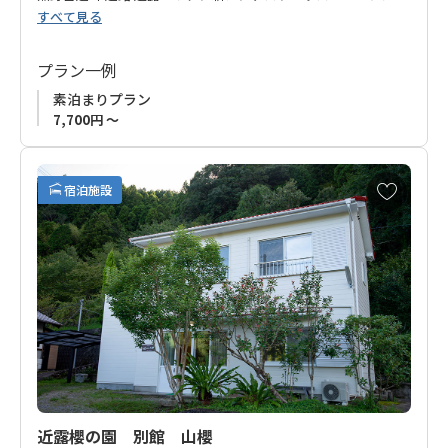
すべて見る
ました。
近露王子から徒歩約7分、熊野古道からも徒歩約2分の好立地。
プラン一例
築約半世紀の本格日本建築、前庭のある古民家をリノベーショ
素泊まりプラン
ン。
7,700円 ～
元ホテルマンでホスピタリティの高いオーナーの「熊野古道歩
きで疲れた体の癒しの場となってほしい」という想いの詰まっ
お
宿泊施設
たお宿です。
気
に
入
整えられた広い庭園も見どころの一つ。
り
空や星が近く、川の流れ、風や鳥、虫の音色に自然を感じなが
に
らゆったりとした時間をお過ごしください。
追
加
近露櫻の園 別館 山櫻