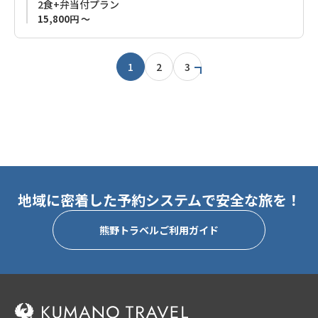
2食+弁当付プラン
洋室、和室、ドミトリーをご用意、様々なタイプのお部屋をご
15,800円 ～
希望のお客様に対応が可能です。
お食事は夕食に大阪名物のお好み焼きです。
1
2
3
熊野古道歩きに最適な「民宿 和合」をぜひご利用ください。
お知らせ：洋室のベッドタイプ変更について（2025年12月よ
り）
当宿では、より快適にお過ごしいただけるよう、2025年12月よ
り洋室のベッドタイプを「ツイン」から「クイーンサイズベッ
ド」に変更いたします。
ご予約の際には、ご希望のベッドタイプにご注意のうえ、お申
地域に密着した予約システムで安全な旅を！
し込みくださいますようお願い申し上げます。
熊野トラベルご利用ガイド