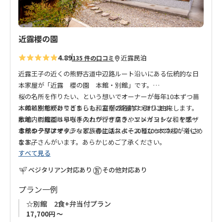
近露櫻の園
4.89
近露
民泊
135 件の口コミ
近露王子の近くの熊野古道中辺路ルート沿いにある伝統的な日
本家屋が「近露 櫻の園 本館・別館」です。
桜の名所を作りたい、という想いでオーナーが毎年10本ずつ苗
木の植樹を続けてきました。お宿の名前はそれに由来します。
本館と別館がありどちらも和室が2部屋ずつあります。
敷地内の庭園は早咲きのカワヅザクラやソメイヨシノ、ヤエザ
本館、別館どちらも手入れが行き届き、エレガントな和を感じ
クラやクマノザクラなど、春にはおよそ20種100本の桜が楽しめ
るインテリアです。
本館の一部はオーナー家族の生活スペースとなっており、小さ
ます。
なお子さんがいます。あらかじめご了承ください。
すべて見る
◆ご案内◆
ベジタリアン対応あり
その他対応あり
一日一組限定のお宿です。
本館は当面の間休館
プラン一例
☆別館 2食+弁当付プラン
17,700円 ～