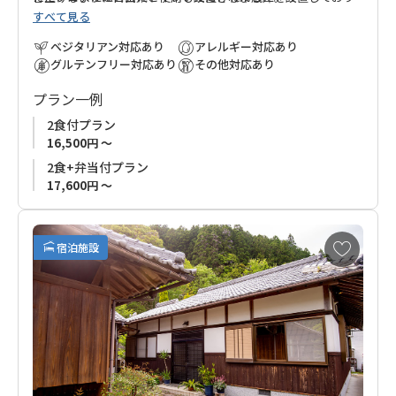
すべて見る
ます。
滝尻方面から本宮への熊野古道歩きの途中、アクセスの良い好
ペットボトル飲料も無料でご用意しておりますので、どうぞご
立地なお宿でフレンドリーなオーナー家族との時間をお楽しみ
ベジタリアン対応あり
アレルギー対応あり
利用ください。
ください。
グルテンフリー対応あり
その他対応あり
プラン一例
2食付プラン
16,500円 ～
2食+弁当付プラン
17,600円 ～
お
宿泊施設
気
に
入
り
に
追
加