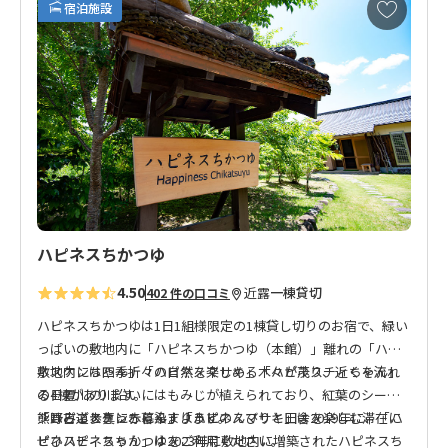
宿泊施設
宿泊施設の都合により、2023年３月以降は素泊まりプランのみ
気
に
の販売となります。
入
り
に
追
加
ハピネスちかつゆ
4.50
近露
一棟貸切
402 件の口コミ
ハピネスちかつゆは1日1組様限定の1棟貸し切りのお宿で、緑い
っぱいの敷地内に「ハピネスちかつゆ（本館）」離れの「ハピ
ネスケンちゃん」「ハピネスマサキ」「ハピネスチィちゃん」
敷地内には四季折々の自然を楽しめる木々が茂り、近くを流れ
の4棟があります。
る日置川の川沿いにはもみじが植えられており、紅葉のシーズ
「ハピネスケンちゃん」「ハピネスマサキ」は2019年に、「ハ
ンはみごと真っ赤に染まります。
熊野古道歩きに、暮らすようにのんびりと田舎を楽しむ滞在に
ピネスチィちゃん」は2023年に敷地内に増築されたハピネスち
ぜひハピネスちかつゆをご利用ください。