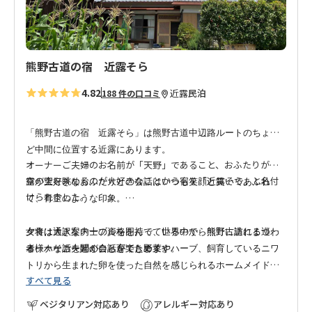
熊野古道の宿 近露そら
4.82
近露
民泊
188 件の口コミ
「熊野古道の宿 近露そら」は熊野古道中辺路ルートのちょう
ど中間に位置する近露にあります。
オーナーご夫婦のお名前が「天野」であること、おふたりが近
露の空を眺めるのが大好きなことから宿を「近露そら」と名付
空が大好きなおふたりとの会話はいつも笑顔と笑いであふれ
けられました。
て、青空のような印象。
女将は通訳案内士の資格を持っているので、熊野古道にまつわ
夕食は大きなテーブルを囲んで、世界中から熊野に訪れる巡礼
る様々な話を聞くことができます。
者、ハイカーとの会話を楽しめます。
オーナーご夫婦が自ら育てた野菜やハーブ、飼育しているニワ
トリから生まれた卵を使った自然を感じられるホームメイドの
すべて見る
お料理が中心のお宿です。
ベジタリアン対応あり
アレルギー対応あり