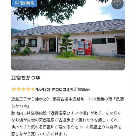
お
宿泊施設
気
に
入
り
に
追
加
民宿ちかつゆ
4.64
近露
民宿
701 件の口コミ
近露王子から徒歩2分、熊野古道中辺路ルートの定番の宿「民宿
ちかつゆ」
敷地内には浴場施設「近露温泉ひすいの湯」があり、なめらか
なお湯が自慢の天然温泉が古道歩きで疲れた体を癒してくれま
す。
ゆったりと流れる日置川が臨める立地で、お風呂上りは自然を
感じながら寛いでいただけます。