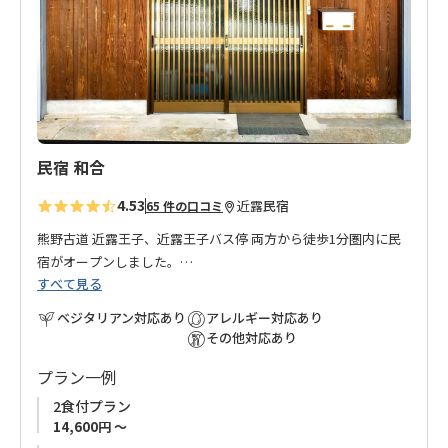
に
追
加
民宿 和合
4.53
近露
民宿
65 件の口コミ
熊野古道 近露王子、近露王子バス停 両方から徒歩1分圏内に民
宿がオープンしました。
すべて見る
大阪出身でカナダ、中国での生活を経験したオーナーが、訪れ
ベジタリアン対応あり
アレルギー対応あり
た熊野の地に魅せられ移住しスタートしたお宿です。
その他対応あり
プラン一例
民宿 和合の「和合（わごう）」には宿泊いただくお客様 みなさ
まが交流を持ち親しくなる、一期一会の出会いの場となってほ
2食付プラン
しいというオーナーの想いが込められています。
14,600円 ～