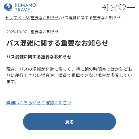
ロ
カ
お
グ
ー
気
トップページ
重要なお知らせ
バス混雑に関する重要なお知らせ
イ
ト
に
ン
入
2025/10/07
重要なお知らせ
り
バス混雑に関する重要なお知らせ
バス混雑に関する重要なお知らせ
現在、バスの混雑が非常に激しく、特に朝の時間帯では定刻どお
りに運行できない場合や、満員で乗車できない場合が多発してい
ます。
詳細はこちらからご確認ください
戻る