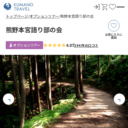
ロ
カ
お
グ
ー
気
トップページ
オプションツアー
熊野本宮語り部の会
イ
ト
に
ン
入
熊野本宮語り部の会
り
お気に入りに
追加
4.87
オプションツアー
194 件の口コミ